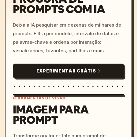
PROMPTS COM IA
Deixa a IA pesquisar em dezenas de milhares de
prompts. Filtra por modelo, intervalo de datas e
palavras-chave e ordena por interação:
visualizações, favoritos, partilhas e mais.
EXPERIMENTAR GRÁTIS
FERRAMENTAS DE VISÃO
IMAGEM PARA
PROMPT
/imagine prompt: cinemati
c, cyberpunk sunset, neon
colors, 8k --v 6.0
Transforme qualquer foto num prompt de