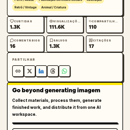
Retrô / Vintage
Animal / Criatura
CURTIDAS
VISUALIZAÇÕES
COMPARTILHAMENTOS
1.3K
111.6K
110
COMENTÁRIOS
SALVOS
CITAÇÕES
16
1.3K
17
PARTILHAR
Go beyond generating imagem
Collect materials, process them, generate
finished work, and distribute it from one AI
workspace.