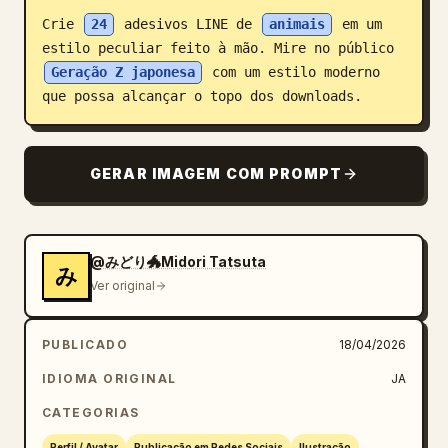
Crie 
24
 adesivos LINE de 
animais
 em um 
Blogue
estilo peculiar feito à mão. Mire no público 
Geração Z japonesa
 com um estilo moderno 
Atualizações
que possa alcançar o topo dos downloads.
GERAR IMAGEM COM PROMPT
@みどり🐲Midori Tatsuta
み
Ver original
PUBLICADO
18/04/2026
IDIOMA ORIGINAL
JA
CATEGORIAS
Perfil / Avatar
Publicação em Redes Sociais
Ilustração