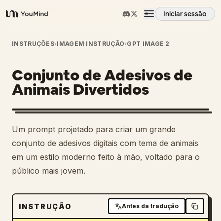
Iniciar sessão
YouMind
Visão geral
INSTRUÇÕES
›
IMAGEM INSTRUÇÃO
›
GPT IMAGE 2
Conjunto de Adesivos de
Casos de uso
Animais Divertidos
Habilidades
Um prompt projetado para criar um grande
Prompts
conjunto de adesivos digitais com tema de animais
em um estilo moderno feito à mão, voltado para o
público mais jovem.
Preços
Transferir
INSTRUÇÃO
Antes da tradução