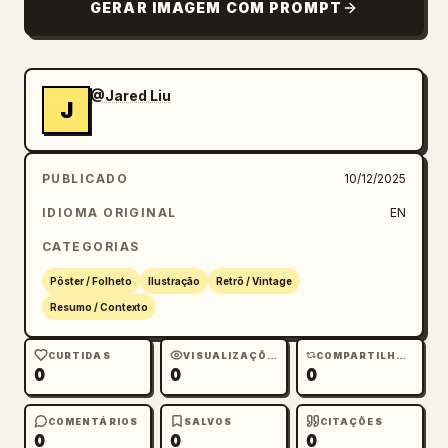
GERAR IMAGEM COM PROMPT
@Jared Liu
J
PUBLICADO
10/12/2025
IDIOMA ORIGINAL
EN
CATEGORIAS
Pôster / Folheto
Ilustração
Retrô / Vintage
Resumo / Contexto
CURTIDAS
VISUALIZAÇÕES
COMPARTILHAMENTOS
0
0
0
COMENTÁRIOS
SALVOS
CITAÇÕES
0
0
0