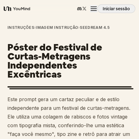
Iniciar sessão
YouMind
Visão geral
INSTRUÇÕES
›
IMAGEM INSTRUÇÃO
›
SEEDREAM 4.5
Póster do Festival de
Casos de uso
Curtas-Metragens
Independentes
Habilidades
Excêntricas
Prompts
Este prompt gera um cartaz peculiar e de estilo
Preços
independente para um festival de curtas-metragens.
Ele utiliza uma colagem de rabiscos e fotos vintage
com tipografia mista, conferindo-lhe uma estética
Transferir
"faça você mesmo", tipo zine e retrô para atrair um