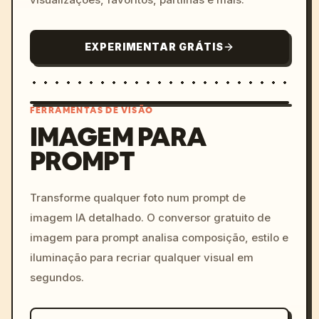
EXPERIMENTAR GRÁTIS
FERRAMENTAS DE VISÃO
IMAGEM PARA
PROMPT
/imagine prompt: cinemati
c, cyberpunk sunset, neon
colors, 8k --v 6.0
Transforme qualquer foto num prompt de
imagem IA detalhado. O conversor gratuito de
imagem para prompt analisa composição, estilo e
iluminação para recriar qualquer visual em
segundos.