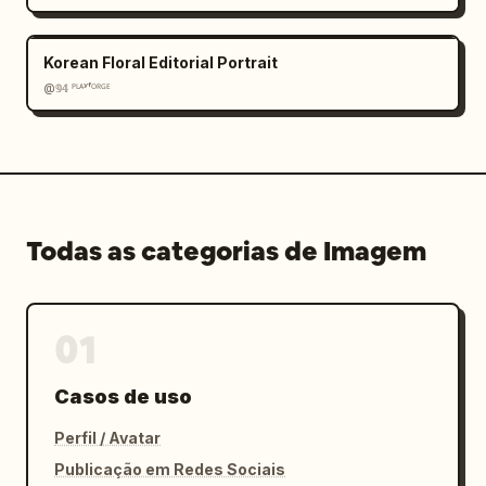
Korean Floral Editorial Portrait
@𝟡𝟜 ᴾᴸᴬʸᶠᴼᴿᴳᴱ
Todas as categorias de Imagem
01
Casos de uso
Perfil / Avatar
Publicação em Redes Sociais