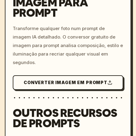
IMAGEM PARA
PROMPT
/imagine prompt: cinemati
c, cyberpunk sunset, neon
colors, 8k --v 6.0
Transforme qualquer foto num prompt de
imagem IA detalhado. O conversor gratuito de
imagem para prompt analisa composição, estilo e
iluminação para recriar qualquer visual em
segundos.
CONVERTER IMAGEM EM PROMPT
OUTROS RECURSOS
DE PROMPTS