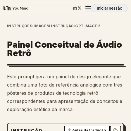
Iniciar sessão
YouMind
Visão geral
INSTRUÇÕES
›
IMAGEM INSTRUÇÃO
›
GPT IMAGE 2
Painel Conceitual de Áudio
Casos de uso
Retrô
Habilidades
Este prompt gera um painel de design elegante que
Prompts
combina uma foto de referência analógica com três
pôsteres de produtos de tecnologia retrô
correspondentes para apresentação de conceitos e
Preços
exploração estética da marca.
Transferir
INSTRUÇÃO
Antes da tradução