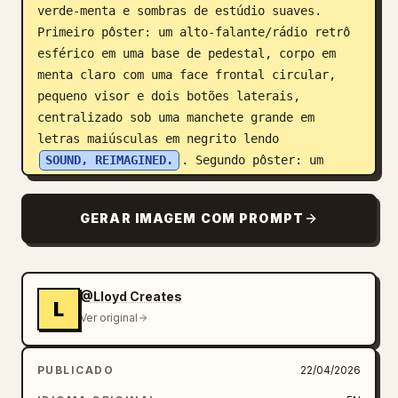
verde-menta e sombras de estúdio suaves. 
Primeiro pôster: um alto-falante/rádio retrô 
esférico em uma base de pedestal, corpo em 
menta claro com uma face frontal circular, 
pequeno visor e dois botões laterais, 
centralizado sob uma manchete grande em 
letras maiúsculas em negrito lendo 
SOUND, REIMAGINED.
. Segundo pôster: um 
dispositivo vintage verde-menta semelhante a 
um osciloscópio com uma tela CRT exibindo uma 
GERAR IMAGEM COM PROMPT
forma de onda, botões e interruptores 
prateados e um suporte de inclinação de 
metal, centralizado sob uma manchete em 
letras maiúsculas em negrito lendo 
WAVEFORM
@Lloyd Creates
L
. Terceiro pôster: um gravador/boombox 
Ver original
cassete portátil compacto em verde-menta com 
alça, janela frontal para cassete, botões, 
PUBLICADO
22/04/2026
grade de alto-falante e botões prateados, 
centralizado sob uma manchete em letras 