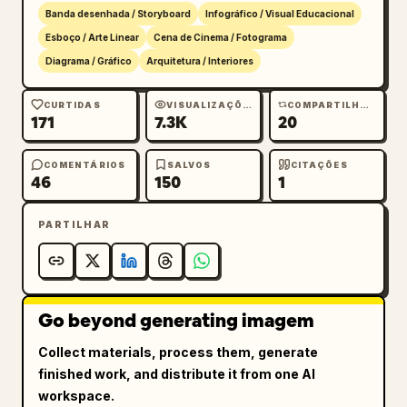
cena, trabalhadores realistas em uniformes de 
Banda desenhada / Storyboard
Infográfico / Visual Educacional
segurança, ferramentas visíveis em cada 
Esboço / Arte Linear
Cena de Cinema / Fotograma
painel, layout de ambiente consistente em 
Diagrama / Gráfico
Arquitetura / Interiores
todos os quadros do storyboard, estilo de 
storyboard de produção cinematográfica, 
CURTIDAS
VISUALIZAÇÕES
COMPARTILHAMENTOS
171
7.3K
20
esboço em preto e branco altamente detalhado 
misturado com sombreamento cinematográfico 
suave, folha de conceito de pré-produção 
COMENTÁRIOS
SALVOS
CITAÇÕES
46
150
1
profissional, uma única imagem contendo todos 
os painéis do storyboard.
PARTILHAR
Go beyond generating imagem
Collect materials, process them, generate
finished work, and distribute it from one AI
workspace.