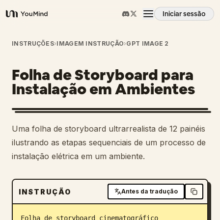
Iniciar sessão
YouMind
Visão geral
INSTRUÇÕES
›
IMAGEM INSTRUÇÃO
›
GPT IMAGE 2
Folha de Storyboard para
Casos de uso
Instalação em Ambientes
Habilidades
Uma folha de storyboard ultrarrealista de 12 painéis
Prompts
ilustrando as etapas sequenciais de um processo de
instalação elétrica em um ambiente.
Preços
INSTRUÇÃO
Antes da tradução
Transferir
Folha de storyboard cinematográfico 