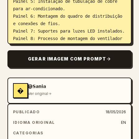
Painel 5: Instalação de tubulação de cobre 
para ar-condicionado.

Painel 6: Montagem do quadro de distribuição 
e conexões de fios.

Painel 7: Suportes para luzes LED instalados.

Painel 8: Processo de montagem do ventilador 
de teto.

Painel 9: Unidade interna de ar-condicionado 
GERAR IMAGEM COM PROMPT
montada na parede.

Painel 10: Eletricistas testando o sistema 
elétrico.

Painel 11: Limpeza do ambiente e ajustes 
@𝗦𝗮𝗻𝗶𝗮
�
finais.

Ver original
Painel 12: Ambiente moderno totalmente 
concluído com luzes acesas, ventilador 
PUBLICADO
18/05/2026
girando e ar-condicionado ligado.

IDIOMA ORIGINAL
EN
Quadros de storyboard detalhados, setas 
CATEGORIAS
cinematográficas e notas de transição de 