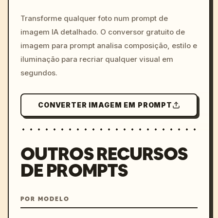
c, cyberpunk sunset, neon
colors, 8k --v 6.0
Transforme qualquer foto num prompt de
imagem IA detalhado. O conversor gratuito de
imagem para prompt analisa composição, estilo e
iluminação para recriar qualquer visual em
segundos.
CONVERTER IMAGEM EM PROMPT
OUTROS RECURSOS
DE PROMPTS
POR MODELO