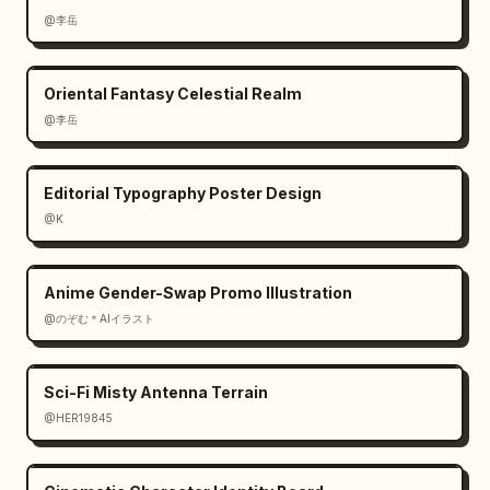
@李岳
Oriental Fantasy Celestial Realm
@李岳
Editorial Typography Poster Design
@K
Anime Gender-Swap Promo Illustration
@のぞむ＊AIイラスト
Sci-Fi Misty Antenna Terrain
@HER19845