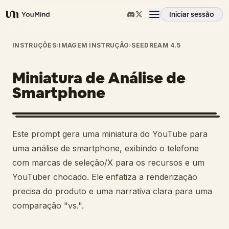
Iniciar sessão
YouMind
Visão geral
INSTRUÇÕES
›
IMAGEM INSTRUÇÃO
›
SEEDREAM 4.5
Miniatura de Análise de
Casos de uso
Smartphone
Habilidades
Este prompt gera uma miniatura do YouTube para
Prompts
uma análise de smartphone, exibindo o telefone
com marcas de seleção/X para os recursos e um
YouTuber chocado. Ele enfatiza a renderização
Preços
precisa do produto e uma narrativa clara para uma
comparação "vs.".
Transferir