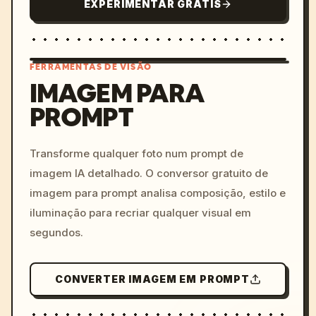
EXPERIMENTAR GRÁTIS
FERRAMENTAS DE VISÃO
IMAGEM PARA
PROMPT
/imagine prompt: cinemati
c, cyberpunk sunset, neon
colors, 8k --v 6.0
Transforme qualquer foto num prompt de
imagem IA detalhado. O conversor gratuito de
imagem para prompt analisa composição, estilo e
iluminação para recriar qualquer visual em
segundos.
CONVERTER IMAGEM EM PROMPT