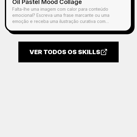
Oil Pastel Mood Collage
Falta-lhe uma imagem com calor para conteúdo
emocional? Escreva uma frase marcante ou uma
emoção e receba uma ilustração curativa com
personagens desenhados à mão em pastel de óleo,
objetos do quotidiano espalhados e a frase manuscrita.
Pode ser usada em qualquer publicação.
VER TODOS OS SKILLS