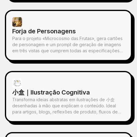
espaço de luz e sombra contido, comprime uma forma
memorial derivada da fotografia. Não é uma ilustração
comum ou um cartaz decorativo, mas sim, com poucas
manchas de tinta, bordas suavizadas, cortes de
espaço em branco e linhas esparsas, extrai relações
Forja de Personagens
de arquitetura, cidade, superfície de água, estrada,
escala humana, horizonte e luz-sombra, mantendo o
Para o projeto «Microcosmo das Frutas», gera cartões
sujeito reconhecível mesmo em miniatura. Toda a
de personagem e um prompt de geração de imagens
imagem enfatiza uma qualidade calma, contida e de
em três vistas que cumprem todas as especificações
gravura moderna; as cores são extraídas da imagem
visuais do projeto, usando a personagem finalizada
original, principalmente azul profundo, preto tinta,
como modelo principal de estilo e fazendo uma
verde-acinzentado, cor de pedra ou cores quentes de
autoverificação com a lista de verificação após a
baixa saturação, e, quando adequado, é adicionada
geração das imagens. Ao utilizar esta skill, é possível
uma pequena marca quente. O título geralmente
evitar, de forma razoável, o desperdício de créditos
permanece muito pequeno, poético e como uma
durante o processo de geração de imagens.
小盒｜Ilustração Cognitiva
etiqueta de exposição, sem se sobrepor. Adequado
para criar cartazes de arte minimalistas, séries de
Transforma ideias abstratas em ilustrações de 小盒
relíquias fotográficas, cartazes de imagens de
desenhadas à mão que explicam o conteúdo. Ideal
arquitetura e cidade, fotografia editorial abstrata,
para artigos, blogs, reflexões de produto, fluxos de
capas de fotos com sensação de galeria, e séries
trabalho de IA, metodologias e notas de conhecimento;
visuais para propagação em dispositivos móveis como
a 小盒 permanece sempre fechada e realiza
o Douyin. A obra final preserva o conteúdo real da foto
pessoalmente as ações principais de recolha, triagem,
original, ao mesmo tempo que cria abaixo uma "marca
organização, correção ou transferência.