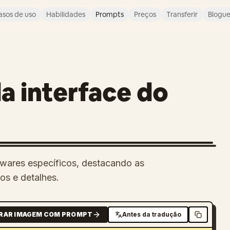
asos de uso
Habilidades
Prompts
Preços
Transferir
Blogu
a interface do
ftwares específicos, destacando as
os e detalhes.
RAR IMAGEM COM PROMPT
Antes da tradução