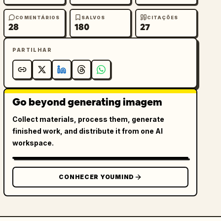
COMENTÁRIOS
SALVOS
CITAÇÕES
28
180
27
PARTILHAR
Go beyond generating imagem
Collect materials, process them, generate
finished work, and distribute it from one AI
workspace.
CONHECER YOUMIND