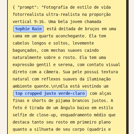
{ "prompt": "Fotografia de estilo de vida 
Blogue
fotorrealista ultra-realista na proporção 
vertical 9:16. Uma bela jovem chamada 
Atualizações
Sophie Rain
 está deitada de bruços em uma 
cama em um quarto aconchegante. Ela tem 
cabelos longos e soltos, levemente 
bagunçados, com mechas suaves caindo 
naturalmente sobre o rosto. Ela tem uma 
expressão gentil e serena, com contato visual 
direto com a câmera. Sua pele possui textura 
natural com reflexos suaves da iluminação 
ambiente quente.\n\nEla está vestindo um 
top cropped justo verde-claro
 com alças 
finas e shorts de pijama brancos justos. A 
foto é tirada de um ângulo baixo em estilo 
selfie de close-up, enquadramento médio que 
destaca tanto seu rosto em primeiro plano 
quanto a silhueta de seu corpo (quadris e 