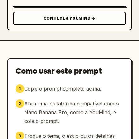
na cama, posição relaxada e natural" }, 
"environment": { "location": "quarto moderno 
e aconchegante", "details": "penteadeira 
CONHECER YOUMIND
branca com espelho de arco LED, roupa de cama 
neutra, quadro com o texto 'Keor'", 
"atmosphere": "clima noturno relaxante, 
íntimo e aconchegante" }, "image_quality": { 
"detail_level": "hiper-realista 8K, textura 
de pele altamente detalhada, fios de cabelo e 
detalhes de tecido", "focus": "foco nítido no 
Como usar este prompt
rosto com profundidade de campo natural", 
"overall_vibe": "retrato de estilo de vida 
Copie o prompt completo acima.
1
íntimo, aconchegante e natural" } }
Abra uma plataforma compatível com o
2
Nano Banana Pro, como a YouMind, e
cole o prompt.
Troque o tema, o estilo ou os detalhes
3