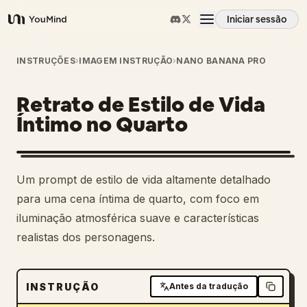
Iniciar sessão
YouMind
Visão geral
INSTRUÇÕES
›
IMAGEM INSTRUÇÃO
›
NANO BANANA PRO
Retrato de Estilo de Vida
Casos de uso
Íntimo no Quarto
Habilidades
Um prompt de estilo de vida altamente detalhado
Prompts
para uma cena íntima de quarto, com foco em
iluminação atmosférica suave e características
realistas dos personagens.
Preços
Transferir
INSTRUÇÃO
Antes da tradução