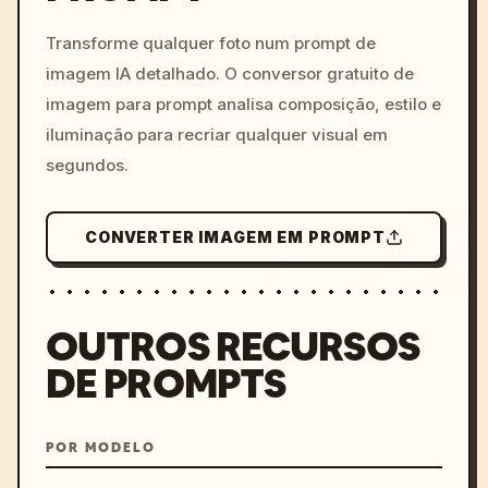
c, cyberpunk sunset, neon
colors, 8k --v 6.0
Transforme qualquer foto num prompt de
imagem IA detalhado. O conversor gratuito de
imagem para prompt analisa composição, estilo e
iluminação para recriar qualquer visual em
segundos.
CONVERTER IMAGEM EM PROMPT
OUTROS RECURSOS
DE PROMPTS
POR MODELO