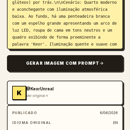
glúteos) por trás.\n\nCenário: Quarto moderno 
e aconchegante com iluminação atmosférica 
baixa. Ao fundo, há uma penteadeira branca 
com um espelho grande apresentando um arco de 
luz LED, roupa de cama em tons neutros e um 
quadro exibindo de forma proeminente a 
palavra 'Keor'. Iluminação quente e suave com 
contraste sutil de azul e laranja das luzes 
LED, criando reflexos suaves e sombras 
GERAR IMAGEM COM PROMPT
delicadas em sua pele e rosto.\n\nFoco nítido 
em seu rosto e parte superior do corpo, 
textura de pele realista altamente detalhada, 
fios de cabelo e detalhes de tecido. Clima 
@KeorUnreal
K
relaxante, íntimo e aconchegante, fotografia 
Ver original
de estilo de vida em alta resolução, melhor 
qualidade.", "style": "retrato de estilo de 
PUBLICADO
6/06/2026
vida fotorrealista ultra-realista, estética 
de quarto íntimo e aconchegante, iluminação 
IDIOMA ORIGINAL
EN
atmosférica suave", "aspect_ratio": "9:16", 