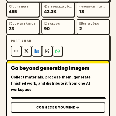
CURTIDAS
VISUALIZAÇÕES
COMPARTILHAMENTOS
455
42.3K
18
COMENTÁRIOS
SALVOS
CITAÇÕES
23
90
2
PARTILHAR
Go beyond generating imagem
Collect materials, process them, generate
finished work, and distribute it from one AI
workspace.
CONHECER YOUMIND