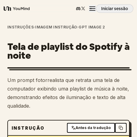
Iniciar sessão
YouMind
Visão geral
INSTRUÇÕES
›
IMAGEM INSTRUÇÃO
›
GPT IMAGE 2
Tela de playlist do Spotify à
Casos de uso
noite
Habilidades
Um prompt fotorrealista que retrata uma tela de
Prompts
computador exibindo uma playlist de música à noite,
demonstrando efeitos de iluminação e texto de alta
qualidade.
Preços
Transferir
INSTRUÇÃO
Antes da tradução