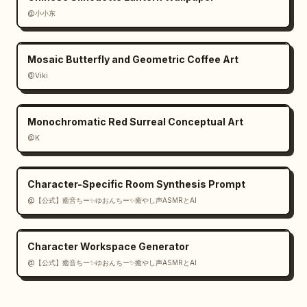
@小小东
Mosaic Butterfly and Geometric Coffee Art
@Viki
Monochromatic Red Surreal Conceptual Art
@K
Character-Specific Room Synthesis Prompt
@【公式】癒音ちー✨ゆおんちー✨癒やし声ASMRとAI
Character Workspace Generator
@【公式】癒音ちー✨ゆおんちー✨癒やし声ASMRとAI