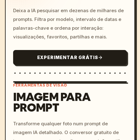
Deixa a IA pesquisar em dezenas de milhares de
prompts. Filtra por modelo, intervalo de datas e
palavras-chave e ordena por interação:
visualizações, favoritos, partilhas e mais.
EXPERIMENTAR GRÁTIS
FERRAMENTAS DE VISÃO
IMAGEM PARA
PROMPT
/imagine prompt: cinemati
c, cyberpunk sunset, neon
colors, 8k --v 6.0
Transforme qualquer foto num prompt de
imagem IA detalhado. O conversor gratuito de