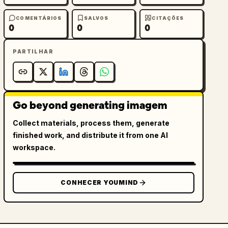
COMENTÁRIOS
SALVOS
CITAÇÕES
0
0
0
PARTILHAR
Go beyond generating imagem
Collect materials, process them, generate
finished work, and distribute it from one AI
workspace.
CONHECER YOUMIND