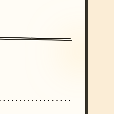
/imagine prompt: cinematic, cyberpunk s
unset, neon colors, 8k --v 6.0