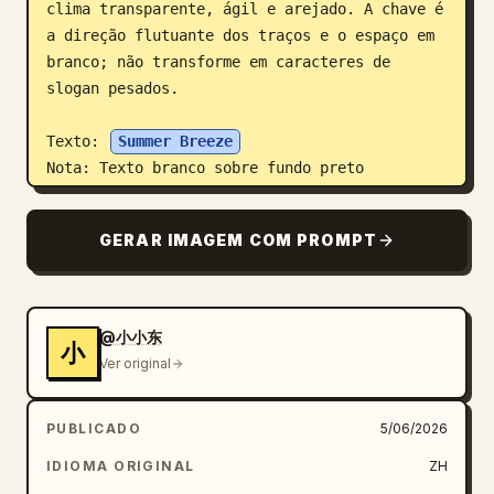
clima transparente, ágil e arejado. A chave é 
a direção flutuante dos traços e o espaço em 
branco; não transforme em caracteres de 
slogan pesados.

Texto: 
Summer Breeze
Nota: Texto branco sobre fundo preto

Proporção 16:9
GERAR IMAGEM COM PROMPT
@小小东
小
Ver original
PUBLICADO
5/06/2026
IDIOMA ORIGINAL
ZH