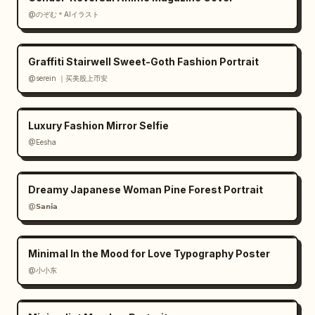
@のぞむ＊AIイラスト
Graffiti Stairwell Sweet-Goth Fashion Portrait
@serein ｜买美股上币安
Luxury Fashion Mirror Selfie
@Eesha
Dreamy Japanese Woman Pine Forest Portrait
@𝗦𝗮𝗻𝗶𝗮
Minimal In the Mood for Love Typography Poster
@小小东