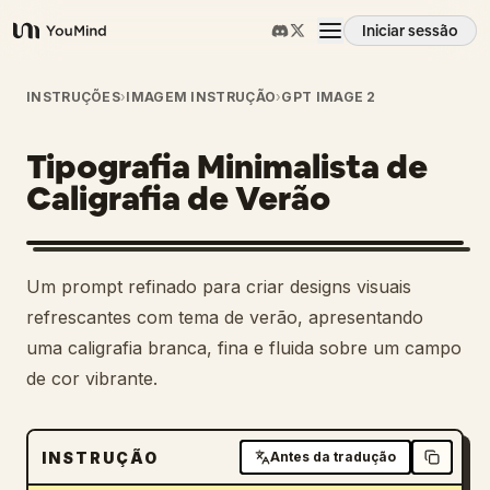
Iniciar sessão
YouMind
Visão geral
INSTRUÇÕES
›
IMAGEM INSTRUÇÃO
›
GPT IMAGE 2
Tipografia Minimalista de
Casos de uso
Caligrafia de Verão
Habilidades
Um prompt refinado para criar designs visuais
Prompts
refrescantes com tema de verão, apresentando
uma caligrafia branca, fina e fluida sobre um campo
de cor vibrante.
Preços
Transferir
INSTRUÇÃO
Antes da tradução