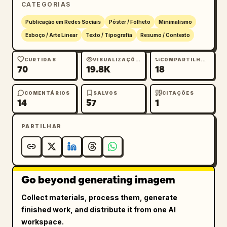
CATEGORIAS
Publicação em Redes Sociais
Pôster / Folheto
Minimalismo
Esboço / Arte Linear
Texto / Tipografia
Resumo / Contexto
CURTIDAS
VISUALIZAÇÕES
COMPARTILHAMENTOS
70
19.8K
18
COMENTÁRIOS
SALVOS
CITAÇÕES
14
57
1
PARTILHAR
Go beyond generating imagem
Collect materials, process them, generate
finished work, and distribute it from one AI
workspace.