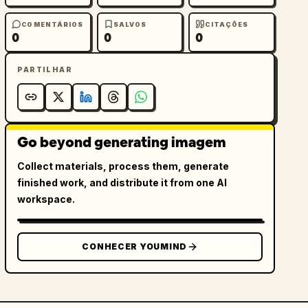
COMENTÁRIOS
SALVOS
CITAÇÕES
0
0
0
PARTILHAR
Go beyond generating imagem
Collect materials, process them, generate
finished work, and distribute it from one AI
workspace.
CONHECER YOUMIND