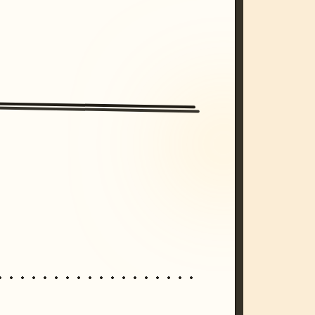
/imagine prompt: cinematic, cyberpunk s
unset, neon colors, 8k --v 6.0