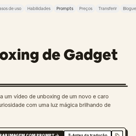
asos de uso
Habilidades
Prompts
Preços
Transferir
Blogu
boxing de Gadget
ra um vídeo de unboxing de um novo e caro
curiosidade com uma luz mágica brilhando de
RAR IMAGEM COM PROMPT
Antes da tradução