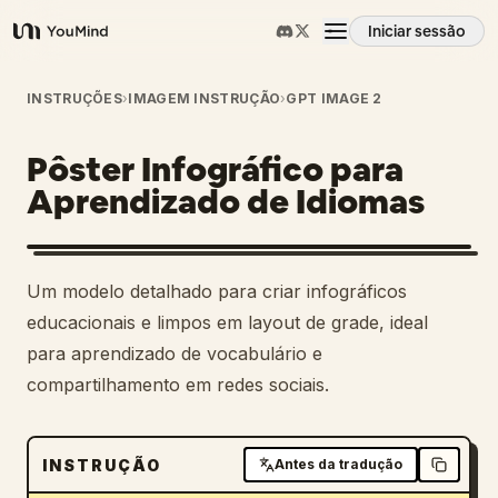
Iniciar sessão
YouMind
Visão geral
INSTRUÇÕES
›
IMAGEM INSTRUÇÃO
›
GPT IMAGE 2
Pôster Infográfico para
Casos de uso
Aprendizado de Idiomas
Habilidades
Um modelo detalhado para criar infográficos
Prompts
educacionais e limpos em layout de grade, ideal
para aprendizado de vocabulário e
compartilhamento em redes sociais.
Preços
Transferir
INSTRUÇÃO
Antes da tradução