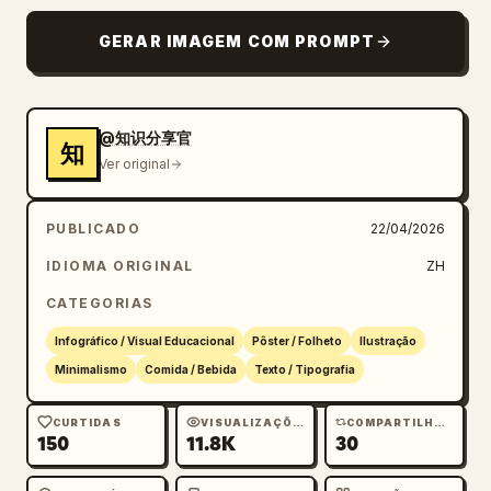
GERAR IMAGEM COM PROMPT
@知识分享官
知
Ver original
PUBLICADO
22/04/2026
IDIOMA ORIGINAL
ZH
CATEGORIAS
Infográfico / Visual Educacional
Pôster / Folheto
Ilustração
Minimalismo
Comida / Bebida
Texto / Tipografia
CURTIDAS
VISUALIZAÇÕES
COMPARTILHAMENTOS
150
11.8K
30