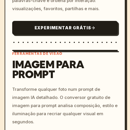
palavras-chave e ordena por interação:
visualizações, favoritos, partilhas e mais.
EXPERIMENTAR GRÁTIS
FERRAMENTAS DE VISÃO
IMAGEM PARA
PROMPT
/imagine prompt: cinemati
c, cyberpunk sunset, neon
colors, 8k --v 6.0
Transforme qualquer foto num prompt de
imagem IA detalhado. O conversor gratuito de
imagem para prompt analisa composição, estilo e
iluminação para recriar qualquer visual em
segundos.