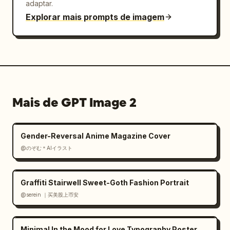
adaptar.
Explorar mais prompts de imagem
Mais de GPT Image 2
Gender-Reversal Anime Magazine Cover
@のぞむ＊AIイラスト
Graffiti Stairwell Sweet-Goth Fashion Portrait
@serein ｜买美股上币安
Minimal In the Mood for Love Typography Poster