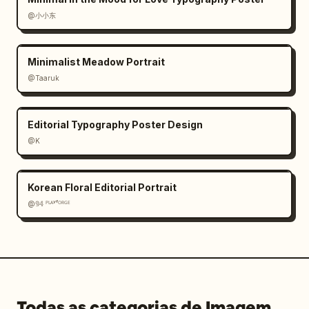
@小小东
Minimalist Meadow Portrait
@Taaruk
Editorial Typography Poster Design
@K
Korean Floral Editorial Portrait
@𝟡𝟜 ᴾᴸᴬʸᶠᴼᴿᴳᴱ
Todas as categorias de Imagem