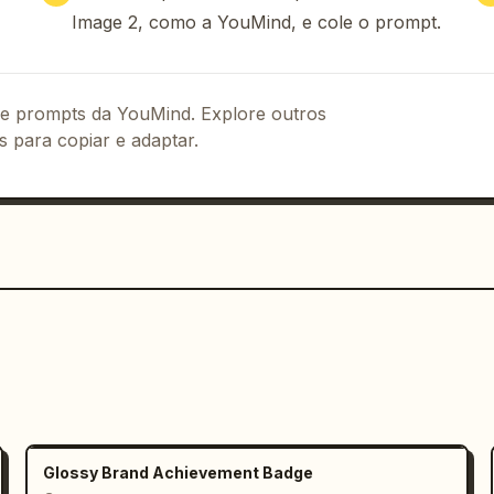
Image 2, como a YouMind, e cole o prompt.
de coração abaixo desta citação. 
ais em arte linear na página direita: 
perto do canto superior direito e um 
 de prompts da YouMind. Explore outros
 da parte inferior direita. Adicione 
s para copiar e adaptar.
erida a partir das bordas da página 
casal centralizado na dobra do livro, 
 mulher alinhada com a página direita, 
 de foto cinematográfica de alto 
é-casamento, renderização 8k 
quente, sem pessoas extras, sem páginas 
os de interface modernos.
Glossy Brand Achievement Badge