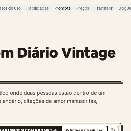
asos de uso
Habilidades
Prompts
Preços
Transferir
Blogu
em Diário Vintage
tico onde duas pessoas estão dentro de um
alendário, citações de amor manuscritas,
RAR IMAGEM COM PROMPT
Antes da tradução