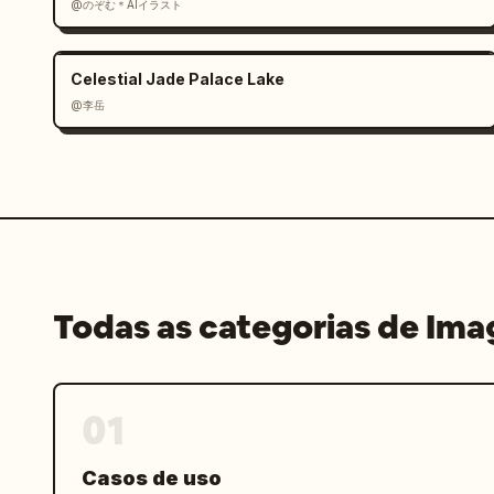
@のぞむ＊AIイラスト
Celestial Jade Palace Lake
@李岳
Todas as categorias de Im
01
Casos de uso