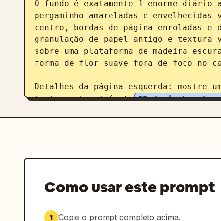
O fundo é exatamente 1 enorme diário a
pergaminho amareladas e envelhecidas v
centro, bordas de página enroladas e d
granulação de papel antigo e textura v
sobre uma plataforma de madeira escura
forma de flor suave fora de foco no ca
Detalhes da página esquerda: mostre um
texto exato visível 
02 de junho, ter
mensal com as iniciais dos dias da sem
romântica manuscrita ao longo do lado
Cada dia ao seu lado parece um lindo
Inclua exatamente 1 pequeno desenho de
1 ilustração floral em arte linear per
Como usar este prompt
Detalhes da página direita: coloque o
do topo central. Adicione uma citação 
lendo 
Copie o prompt completo acima.
1
Algumas histórias de amor são escrita