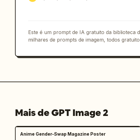
coração.
. Inclua exatamente 1 pequeno desenho 
Adicione exatamente 2 ilustrações flor
um pequeno desenho de flor com folhas 
Este é um prompt de IA gratuito da biblioteca
desenho maior de flor com folhas perto
milhares de prompts de imagem, todos gratuito
uma linha de borda retangular fina ins
direita.

Composição: corte de pôster vertical, 
homem alinhado com a página esquerda e
ilusão de escala realista, manipulação
detalhe, estilo de pôster romântico pr
ultrarrealista, gradação de cor sépia 
extras, sem marca d'água, sem element
Mais de GPT Image 2
Anime Gender-Swap Magazine Poster