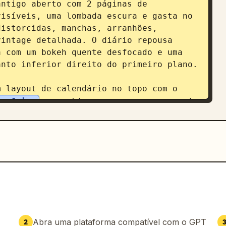
ntigo aberto com 2 páginas de 
isíveis, uma lombada escura e gasta no 
istorcidas, manchas, arranhões, 
intage detalhada. O diário repousa 
 com um bokeh quente desfocado e uma 
nto inferior direito do primeiro plano.

 layout de calendário no topo com o 
ça-feira
, seguido por uma pequena grade 
ana e datas. Adicione uma citação 
 esquerdo lendo 
 capítulo na história da minha vida.
. 
 coração abaixo da citação e exatamente 
to do canto inferior esquerdo.

 grande título com serifa 
JUNHO
 perto 
romântica manuscrita no meio à direita 
Abra uma plataforma compatível com o GPT
2
s em livros. A nossa é escrita no meu 