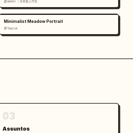
@serein ｜买美股上币安
Minimalist Meadow Portrait
@Taaruk
03
Assuntos