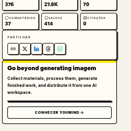
376
27.8K
70
COMENTÁRIOS
SALVOS
CITAÇÕES
37
414
0
PARTILHAR
Go beyond generating imagem
Collect materials, process them, generate
finished work, and distribute it from one AI
workspace.
CONHECER YOUMIND