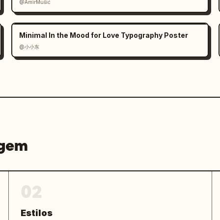
@AmirMušić
Minimal In the Mood for Love Typography Poster
@小小东
agem
02
Estilos