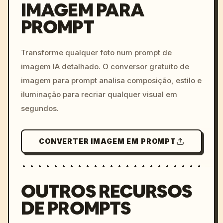
IMAGEM PARA
PROMPT
/imagine prompt: cinemati
c, cyberpunk sunset, neon
colors, 8k --v 6.0
Transforme qualquer foto num prompt de
imagem IA detalhado. O conversor gratuito de
imagem para prompt analisa composição, estilo e
iluminação para recriar qualquer visual em
segundos.
CONVERTER IMAGEM EM PROMPT
OUTROS RECURSOS
DE PROMPTS