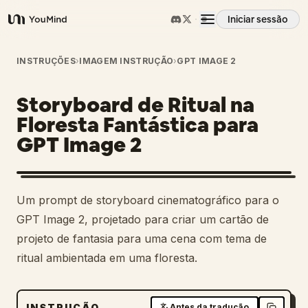
Iniciar sessão
YouMind
Visão geral
INSTRUÇÕES
›
IMAGEM INSTRUÇÃO
›
GPT IMAGE 2
Storyboard de Ritual na
Casos de uso
Floresta Fantástica para
GPT Image 2
Habilidades
Prompts
Um prompt de storyboard cinematográfico para o
GPT Image 2, projetado para criar um cartão de
Preços
projeto de fantasia para uma cena com tema de
ritual ambientada em uma floresta.
Transferir
INSTRUÇÃO
Antes da tradução