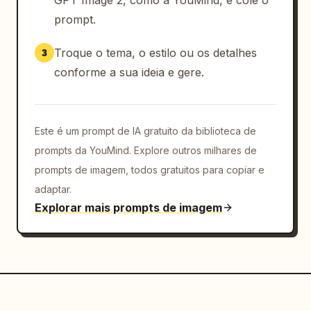
GPT Image 2, como a YouMind, e cole o
com os moradores peculiares de uma pequena 
prompt.
cidade decadente de um longa-metragem de 
animação de comédia sombria, apresentado como 
Troque o tema, o estilo ou os detalhes
3
uma folha de elenco polida.
conforme a sua ideia e gere.
Este é um prompt de IA gratuito da biblioteca de
prompts da YouMind. Explore outros milhares de
prompts de imagem, todos gratuitos para copiar e
adaptar.
Explorar mais prompts de imagem