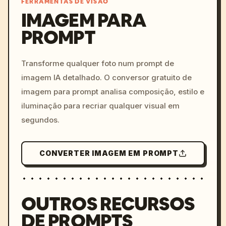
FERRAMENTAS DE VISÃO
IMAGEM PARA
PROMPT
/imagine prompt: cinemati
c, cyberpunk sunset, neon
colors, 8k --v 6.0
Transforme qualquer foto num prompt de
imagem IA detalhado. O conversor gratuito de
imagem para prompt analisa composição, estilo e
iluminação para recriar qualquer visual em
segundos.
CONVERTER IMAGEM EM PROMPT
OUTROS RECURSOS
DE PROMPTS