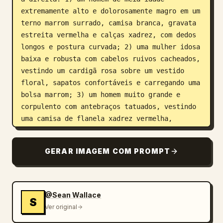
extremamente alto e dolorosamente magro em um 
terno marrom surrado, camisa branca, gravata 
estreita vermelha e calças xadrez, com dedos 
longos e postura curvada; 2) uma mulher idosa 
baixa e robusta com cabelos ruivos cacheados, 
vestindo um cardigã rosa sobre um vestido 
floral, sapatos confortáveis e carregando uma 
bolsa marrom; 3) um homem muito grande e 
corpulento com antebraços tatuados, vestindo 
uma camisa de flanela xadrez vermelha, 
suspensórios, calças escuras desgastadas, 
botas pesadas e um visual de trabalhador 
GERAR IMAGEM COM PROMPT
bruto; 4) uma adolescente gótica magra com 
pele pálida, rabo de cavalo preto bagunçado, 
jaqueta preta, camisa escura, calça skinny, 
braços cruzados e uma expressão de tédio; 5) 
@Sean Wallace
S
um adolescente esguio de gorro de tricô, 
Ver original
moletom e jaqueta em camadas, calça skinny e 