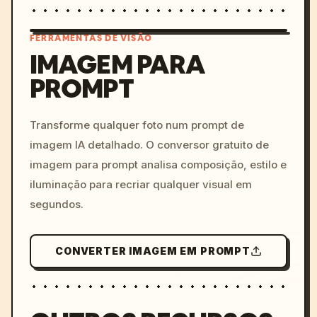
FERRAMENTAS DE VISÃO
IMAGEM PARA
PROMPT
/imagine prompt: cinemati
c, cyberpunk sunset, neon
colors, 8k --v 6.0
Transforme qualquer foto num prompt de
imagem IA detalhado. O conversor gratuito de
imagem para prompt analisa composição, estilo e
iluminação para recriar qualquer visual em
segundos.
CONVERTER IMAGEM EM PROMPT