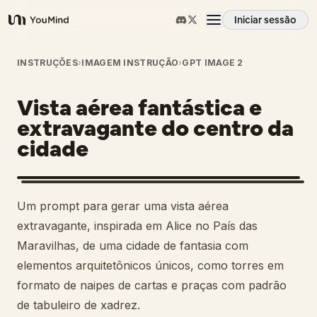
Iniciar sessão
YouMind
Visão geral
INSTRUÇÕES
›
IMAGEM INSTRUÇÃO
›
GPT IMAGE 2
Vista aérea fantástica e
Casos de uso
extravagante do centro da
cidade
Habilidades
Prompts
Um prompt para gerar uma vista aérea
extravagante, inspirada em Alice no País das
Preços
Maravilhas, de uma cidade de fantasia com
elementos arquitetônicos únicos, como torres em
formato de naipes de cartas e praças com padrão
Transferir
de tabuleiro de xadrez.