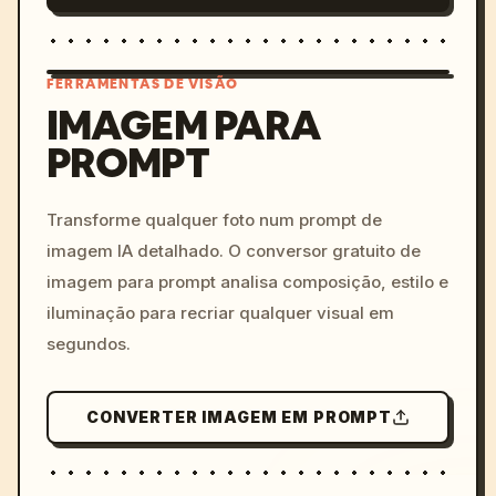
FERRAMENTAS DE VISÃO
IMAGEM PARA
PROMPT
/imagine prompt: cinemati
c, cyberpunk sunset, neon
colors, 8k --v 6.0
Transforme qualquer foto num prompt de
imagem IA detalhado. O conversor gratuito de
imagem para prompt analisa composição, estilo e
iluminação para recriar qualquer visual em
segundos.
CONVERTER IMAGEM EM PROMPT