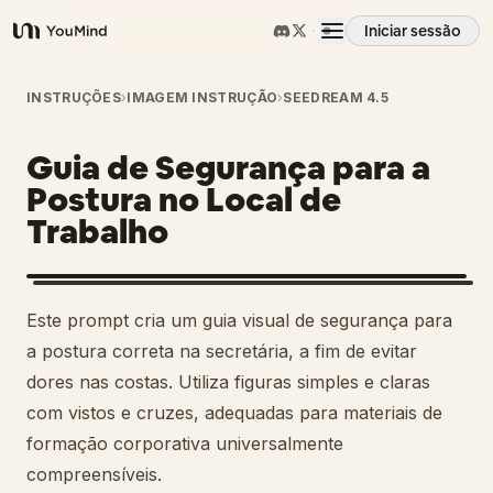
Iniciar sessão
YouMind
Visão geral
INSTRUÇÕES
›
IMAGEM INSTRUÇÃO
›
SEEDREAM 4.5
Guia de Segurança para a
Casos de uso
Postura no Local de
Trabalho
Habilidades
Prompts
Este prompt cria um guia visual de segurança para
a postura correta na secretária, a fim de evitar
Preços
dores nas costas. Utiliza figuras simples e claras
com vistos e cruzes, adequadas para materiais de
formação corporativa universalmente
Transferir
compreensíveis.