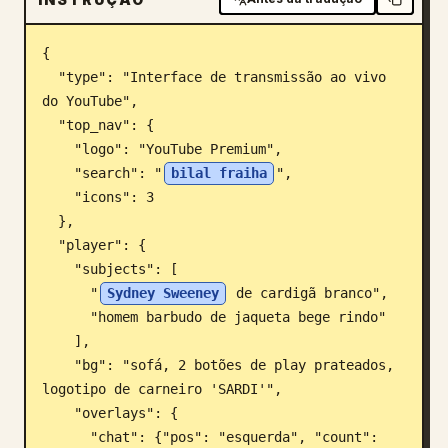
Blogue
{

  "type": "Interface de transmissão ao vivo 
Atualizações
do YouTube",

  "top_nav": {

    "logo": "YouTube Premium",

    "search": "
bilal fraiha
",

    "icons": 3

  },

  "player": {

    "subjects": [

      "
Sydney Sweeney
 de cardigã branco",

      "homem barbudo de jaqueta bege rindo"

    ],

    "bg": "sofá, 2 botões de play prateados, 
logotipo de carneiro 'SARDI'",

    "overlays": {

      "chat": {"pos": "esquerda", "count": 