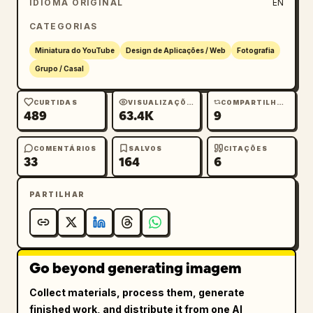
IDIOMA ORIGINAL
EN
CATEGORIAS
Miniatura do YouTube
Design de Aplicações / Web
Fotografia
Grupo / Casal
CURTIDAS
VISUALIZAÇÕES
COMPARTILHAMENTOS
489
63.4K
9
COMENTÁRIOS
SALVOS
CITAÇÕES
33
164
6
PARTILHAR
Go beyond generating imagem
Collect materials, process them, generate
finished work, and distribute it from one AI