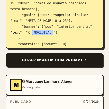
15, "desc": "nomes de usuário coloridos, 
texto branco"},

      "goal": {"pos": "superior direito", 
"text": "META DE HOJE: 0 a 25"},

      "banner": {"pos": "inferior central", 
"text": "K 
MOREBILAL
"}

    },

    "controls": {"count": 10}

  },

  "details": {

GERAR IMAGEM COM PROMPT
    "title": "
FULL STREAM | سيدني سويني مع بلال
",

    "channel": "
More Bilal No Filter
",

    "buttons": 5

@Marouane Lamharzi Alaoui
M
  }

Ver original
}
PUBLICADO
17/04/2026