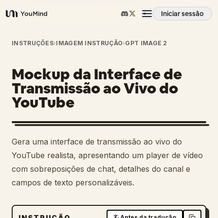
Iniciar sessão
YouMind
Visão geral
INSTRUÇÕES
›
IMAGEM INSTRUÇÃO
›
GPT IMAGE 2
Mockup da Interface de
Casos de uso
Transmissão ao Vivo do
YouTube
Habilidades
Prompts
Gera uma interface de transmissão ao vivo do
YouTube realista, apresentando um player de vídeo
Preços
com sobreposições de chat, detalhes do canal e
campos de texto personalizáveis.
Transferir
INSTRUÇÃO
Antes da tradução