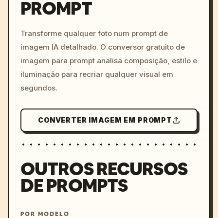
PROMPT
/imagine prompt: cinemati
c, cyberpunk sunset, neon
colors, 8k --v 6.0
Transforme qualquer foto num prompt de
imagem IA detalhado. O conversor gratuito de
imagem para prompt analisa composição, estilo e
iluminação para recriar qualquer visual em
segundos.
CONVERTER IMAGEM EM PROMPT
OUTROS RECURSOS
DE PROMPTS
POR MODELO