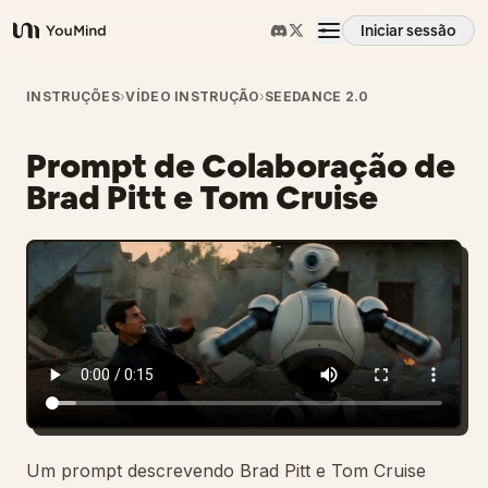
Iniciar sessão
YouMind
Visão geral
INSTRUÇÕES
›
VÍDEO INSTRUÇÃO
›
SEEDANCE 2.0
Prompt de Colaboração de
Casos de uso
Brad Pitt e Tom Cruise
Habilidades
Prompts
Preços
Transferir
Um prompt descrevendo Brad Pitt e Tom Cruise