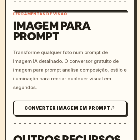
FERRAMENTAS DE VISÃO
IMAGEM PARA
PROMPT
/imagine prompt: cinemati
c, cyberpunk sunset, neon
colors, 8k --v 6.0
Transforme qualquer foto num prompt de
imagem IA detalhado. O conversor gratuito de
imagem para prompt analisa composição, estilo e
iluminação para recriar qualquer visual em
segundos.
CONVERTER IMAGEM EM PROMPT
OUTROS RECURSOS