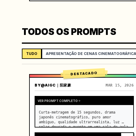
TODOS OS PROMPTS
TUDO
APRESENTAÇÃO DE CENAS CINEMATOGRÁFIC
DESTACADO
BY
@AIGC｜阳家豪
MAR 15, 2026
VER PROMPT COMPLETO
Curta-metragem de 15 segundos, drama 
japonês cinematográfico, puro amor 
ambíguo, qualidade ultrarrealista, luz 
solar dourada e quente em uma sala de aula 
vazia à tarde, derramando-se pelas 