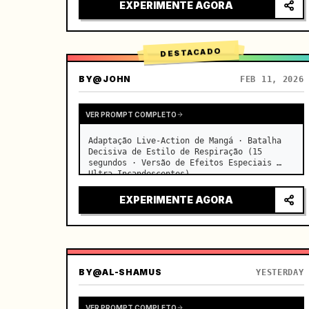
persianas sobre as carteiras lado a lado, 
EXPERIMENTE AGORA
finas partículas de poeira fl…
DESTACADO
BY
@JOHN
FEB 11, 2026
VER PROMPT COMPLETO
Adaptação Live-Action de Mangá · Batalha 
Decisiva de Estilo de Respiração (15 
segundos · Versão de Efeitos Especiais 
Ultra-Incandescentes)

【Foco Principal】: Respiração da Água 
(Dragão de Água Azul) VS Respiração do 
EXPERIMENTE AGORA
Trovão (Relâmpago Dourado), duelo live-
action…
BY
@AL-SHAMUS
YESTERDAY
VER PROMPT COMPLETO