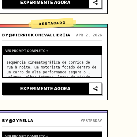
transparente, ASMR curativo, sem sensação 
EXPERIMENTE AGORA
de drama de época.

[Cena]

Uma cozinha moderna de f…
DESTACADO
BY
@PIERRICK CHEVALLIER | IA
APR 2, 2026
VER PROMPT COMPLETO
sequência cinematográfica de corrida de 
rua à noite, um motorista focado dentro de 
um carro de alta performance segura o 
volante, olhar intenso, luzes da cidade 
refletindo no para-brisa, tensão 
aumentando antes da aceleração repentina

EXPERIMENTE AGORA
câmera: sistema rápido d…
BY
@ZYRELLA
YESTERDAY
VER PROMPT COMPLETO