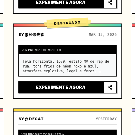
[Cena] Uma planície de sal infinita e real 
EXPERIMENTE AGORA
de Salar de Uy…
DESTACADO
BY
@松果先森
MAR 15, 2026
VER PROMPT COMPLETO
Tela horizontal 16:9, estilo MV de rap de 
rua, tons frios de néon roxo e azul, 
atmosfera explosiva, legal e feroz. …
EXPERIMENTE AGORA
BY
@DECAT
YESTERDAY
VER PROMPT COMPLETO