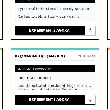
Hyper-realistic cinematic comedy sequence,

Daytime inside a luxury spa room. …
EXPERIMENTE AGORA
BY
@MANUAGI 🤖 - ( MANUIN )
YESTERDAY
VER PROMPT COMPLETO
[REFERENCE CONTROL]

Use the uploaded storyboard image as the 
primary visual reference for story 
structure, character design, costume 
design, environment, emotional 
EXPERIMENTE AGORA
progression, and shot order.