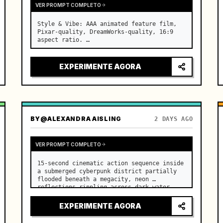
VER PROMPT COMPLETO
Style & Vibe: AAA animated feature film, 
Pixar-quality, DreamWorks-quality, 16:9 
aspect ratio. …
EXPERIMENTE AGORA
BY
@ALEXANDRA AISLING
2 DAYS AGO
VER PROMPT COMPLETO
15-second cinematic action sequence inside 
a submerged cyberpunk district partially 
flooded beneath a megacity, neon 
reflections rippling across dark water, 
giant ventilation fans spinning overhead. 
…
EXPERIMENTE AGORA