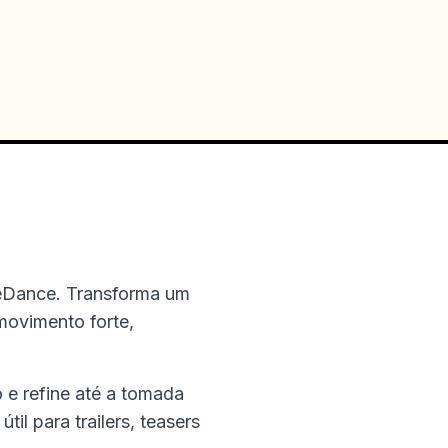
teDance. Transforma um
movimento forte,
o e refine até a tomada
il para trailers, teasers