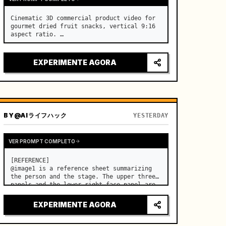
Cinematic 3D commercial product video for 
gourmet dried fruit snacks, vertical 9:16 
aspect ratio. …
EXPERIMENTE AGORA
BY
@AIライフハック
YESTERDAY
VER PROMPT COMPLETO
[REFERENCE]

@image1 is a reference sheet summarizing 
the person and the stage. The upper three 
panels and the lower right face panel are 
used as fixed references for the face, 
hair, body type, costume, and whole body 
EXPERIMENTE AGORA
of the same woman appearing alone in the 
vi…