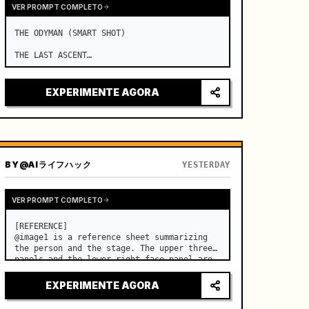
VER PROMPT COMPLETO
THE ODYMAN (SMART SHOT)

THE LAST ASCENT

Duration: 15 Seconds

EXPERIMENTE AGORA
Use the exact same visual lock throughout. 
…
BY
@AIライフハック
YESTERDAY
VER PROMPT COMPLETO
[REFERENCE]

@image1 is a reference sheet summarizing 
the person and the stage. The upper three 
panels and the lower right face panel are 
used as fixed references for the face, 
hair, body type, costume, and whole body 
EXPERIMENTE AGORA
of the same woman appearing alone in the 
vi…