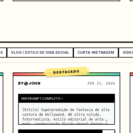
AS
VLOG / ESTILO DE VIDA SOCIAL
CURTA-METRAGEM
VIDE
DESTACADO
BY
@JOHN
FEB 23, 2026
VER PROMPT COMPLETO
[Estilo] Superprodução de fantasia de alta 
costura de Hollywood, 8K ultra nítido, 
fotorrealista, estilo editorial de alta 
moda, renderização fluida Unreal Engine 5, 
ilusão visual. [Duração] 15 segundos. 