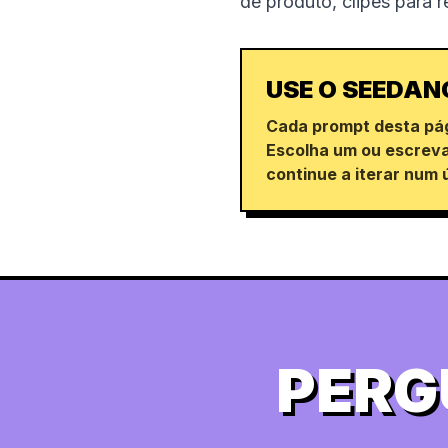
de produto, clipes para 
USE O SEEDAN
Cada prompt desta pág
Escolha um ou escreva
continue a iterar num 
PERG