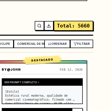
Total
:
5660
OCLIPE
COMERCIAL DE MARCA / PRODUTO
ORDENAR
FILTRAR
ANÚNCIO UGC / TAL
DESTACADO
BY
@JOHN
FEB 12, 2026
VER PROMPT COMPLETO
[Estilo]

Estética rural moderna, qualidade de 
comercial cinematográfico, filmado com 
Sony A7S3/câmera de cinema, 4K/8K ultra 
nítido, Extreme Macro, iluminação natural 