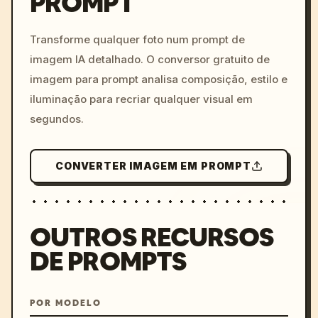
PROMPT
/imagine prompt: cinemati
c, cyberpunk sunset, neon
colors, 8k --v 6.0
Transforme qualquer foto num prompt de
imagem IA detalhado. O conversor gratuito de
imagem para prompt analisa composição, estilo e
iluminação para recriar qualquer visual em
segundos.
CONVERTER IMAGEM EM PROMPT
OUTROS RECURSOS
DE PROMPTS
POR MODELO