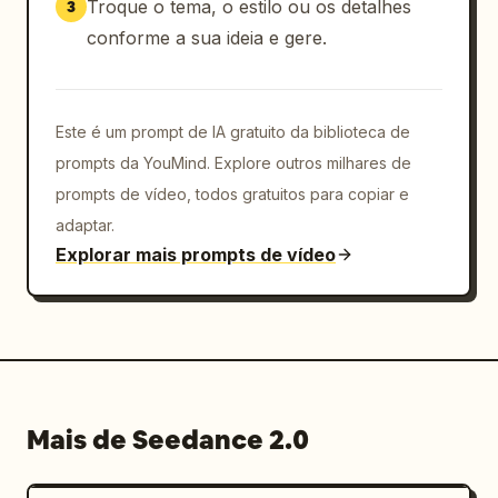
dinâmica, profundidade de campo rasa, 
Troque o tema, o estilo ou os detalhes
3
qualidade de comercial esportivo premium.

conforme a sua ideia e gere.
O filme segue uma estrutura rígida de 
storyboard de 9 painéis com transições 
Este é um prompt de IA gratuito da biblioteca de
cinematográficas fluidas e continuidade 
prompts da YouMind. Explore outros milhares de
preservada em cada cena. A MESMA identidade 
da ciclista deve permanecer consistente 
prompts de vídeo, todos gratuitos para copiar e
durante todo o vídeo: mesmo rosto, capacete, 
adaptar.
óculos, proporções corporais, vestuário rosa 
Explorar mais prompts de vídeo
bebê, estilo de iluminação e aparência geral. 
Mantenha a continuidade da intensidade da 
chuva, umidade, densidade da neblina e 
iluminação ambiental entre todas as tomadas.

Painel 1: Close-up macro extremo dos olhos e 
Mais de Seedance 2.0
rosto da ciclista sob chuva forte à noite. 
Foco nos cílios encharcados e na textura da 
pele molhada.