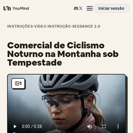
Iniciar sessão
YouMind
Visão geral
INSTRUÇÕES
›
VÍDEO INSTRUÇÃO
›
SEEDANCE 2.0
Comercial de Ciclismo
Casos de uso
Noturno na Montanha sob
Tempestade
Habilidades
Prompts
1
Preços
Transferir