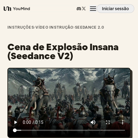
Iniciar sessão
YouMind
Visão geral
INSTRUÇÕES
›
VÍDEO INSTRUÇÃO
›
SEEDANCE 2.0
Cena de Explosão Insana
Casos de uso
(Seedance V2)
Habilidades
Prompts
Preços
Transferir