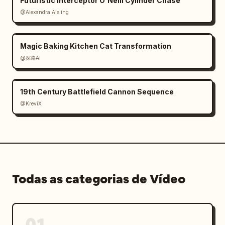
Futuristic Interceptor O'Neill Cylinder Chase
@Alexandra Aisling
Magic Baking Kitchen Cat Transformation
@探路AI
19th Century Battlefield Cannon Sequence
@KreviX
Todas as categorias de Vídeo
01