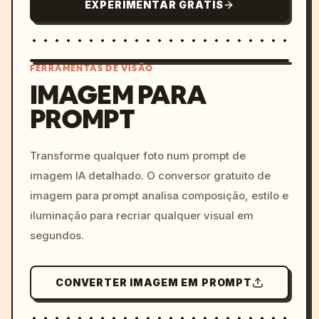
EXPERIMENTAR GRÁTIS
FERRAMENTAS DE VISÃO
IMAGEM PARA
PROMPT
/imagine prompt: cinemati
c, cyberpunk sunset, neon
colors, 8k --v 6.0
Transforme qualquer foto num prompt de
imagem IA detalhado. O conversor gratuito de
imagem para prompt analisa composição, estilo e
iluminação para recriar qualquer visual em
segundos.
CONVERTER IMAGEM EM PROMPT