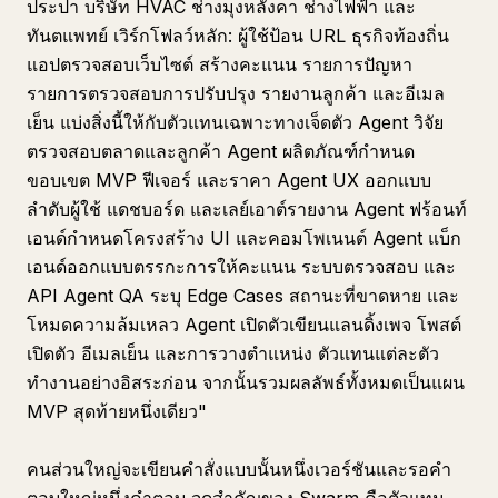
ประปา บริษัท HVAC ช่างมุงหลังคา ช่างไฟฟ้า และ
ทันตแพทย์ เวิร์กโฟลว์หลัก: ผู้ใช้ป้อน URL ธุรกิจท้องถิ่น
แอปตรวจสอบเว็บไซต์ สร้างคะแนน รายการปัญหา
รายการตรวจสอบการปรับปรุง รายงานลูกค้า และอีเมล
เย็น แบ่งสิ่งนี้ให้กับตัวแทนเฉพาะทางเจ็ดตัว Agent วิจัย
ตรวจสอบตลาดและลูกค้า Agent ผลิตภัณฑ์กำหนด
ขอบเขต MVP ฟีเจอร์ และราคา Agent UX ออกแบบ
ลำดับผู้ใช้ แดชบอร์ด และเลย์เอาต์รายงาน Agent ฟร้อนท์
เอนด์กำหนดโครงสร้าง UI และคอมโพเนนต์ Agent แบ็ก
เอนด์ออกแบบตรรกะการให้คะแนน ระบบตรวจสอบ และ
API Agent QA ระบุ Edge Cases สถานะที่ขาดหาย และ
โหมดความล้มเหลว Agent เปิดตัวเขียนแลนดิ้งเพจ โพสต์
เปิดตัว อีเมลเย็น และการวางตำแหน่ง ตัวแทนแต่ละตัว
ทำงานอย่างอิสระก่อน จากนั้นรวมผลลัพธ์ทั้งหมดเป็นแผน
MVP สุดท้ายหนึ่งเดียว"
คนส่วนใหญ่จะเขียนคำสั่งแบบนั้นหนึ่งเวอร์ชันและรอคำ