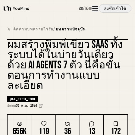
ลงชื่อเข้าใช้
YouMind
ภาพรวม
𝕏 ติดตามบทความไวรัล
/
บทความปัจจุบัน
ผมสร้างพิมพ์เขียว SAAS ทั้ง
กรณีการใช้งาน
รีมิกซ์ปก
ระบบได้ในบ่ายวันเดียว
ด้วย AI AGENTS 7 ตัว นี่คือขั้น
ทักษะ
ตอนการทำงานแบบ
ละเอียด
พรอมต์
@
AI_TECH_TOOL
ราคา
อังกฤษ
30 พ.ค. 2569
ดาวน์โหลด
656K
119
36
13
172