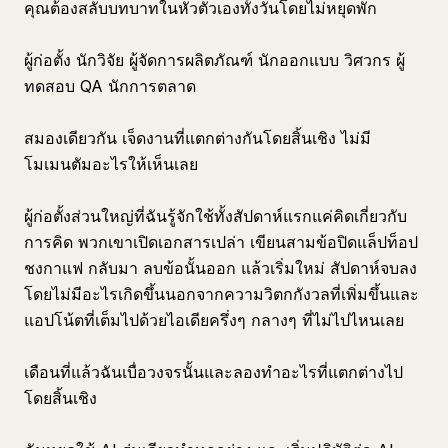
คุณต้องสลับบทบาทในหัวตัวเองทั้งวันโดยไม่หยุดพัก
ผู้ก่อตั้ง นักวิจัย ผู้จัดการผลิตภัณฑ์ นักออกแบบ วิศวกร ผู้
ทดสอบ QA นักการตลาด
สมองเดียวกัน เจ็ดงานที่แตกต่างกันโดยสิ้นเชิง ไม่มี
โมเมนตัมอะไรให้เห็นเลย
ผู้ก่อตั้งส่วนใหญ่ที่ฉันรู้จักใช้ทั้งสัปดาห์แรกแค่คิดเกี่ยวกับ
การคิด พวกเขาเปิดเอกสารเปล่า เขียนสามข้อปิดแล็ปท็อป
ชงกาแฟ กลับมา ลบข้อนั้นออก แล้วเริ่มใหม่ สัปดาห์จบลง
โดยไม่มีอะไรเกิดขึ้นนอกจากความวิตกกังวลที่เพิ่มขึ้นและ
แอปโน้ตที่เต็มไปด้วยไอเดียครึ่งๆ กลางๆ ที่ไม่ไปไหนเลย
เดือนที่แล้วฉันเบื่อวงจรนั้นและลองทำอะไรที่แตกต่างไป
โดยสิ้นเชิง