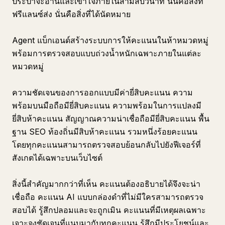
ประปาจะอ่านและเข้าใจภายในสามสิบวินาที นั่นคือสิ่งที่
ฟรีแลนซ์ส่ง นั่นคือสิ่งที่ได้นัดหมาย
Agent แบ็กเอนด์สร้างระบบการให้คะแนนในห้าหมวดหมู่
พร้อมการตรวจสอบแบบถ่วงน้ำหนักเฉพาะภายในแต่ละ
หมวดหมู่
ความชัดเจนของการออกแบบมีค่ายี่สิบคะแนน ความ
พร้อมบนมือถือมียี่สิบคะแนน ความพร้อมในการแปลงมี
ยี่สิบห้าคะแนน สัญญาณความน่าเชื่อถือมียี่สิบคะแนน พื้น
ฐาน SEO ท้องถิ่นมีสิบห้าคะแนน รวมหนึ่งร้อยคะแนน
โดยทุกคะแนนสามารถตรวจสอบย้อนกลับไปยังฟีเจอร์ที่
สังเกตได้เฉพาะบนเว็บไซต์
สิ่งนี้สำคัญมากกว่าที่เห็น คะแนนต้องอธิบายได้จึงจะน่า
เชื่อถือ คะแนน AI แบบกล่องดำที่ไม่มีใครสามารถตรวจ
สอบได้ รู้สึกปลอมและจะถูกเมิน คะแนนที่มีเหตุผลเฉพาะ
เจาะจงชัดเจนที่แนบมากับทุกคะแนน รู้สึกมีประโยชน์และ