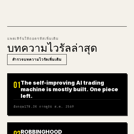
ลอง MARKDOWN เป็น 𝕏
แพตเทิร์นให้ถอดรหัสเพิ่มเติม
บทความไวรัลล่าสุด
สำรวจบทความไวรัลเพิ่มเติม
The self-improving AI trading
01
machine is mostly built. One piece
left.
อังกฤษ
178.3K
การดู
06 ส.ค. 2569
ROBBINGHOOD