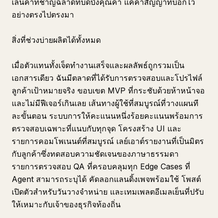
เล่นคำที่ชาญฉลาดที่บดบังคุณค่า แค่คำสัญญาที่บอกไว้
อย่างตรงไปตรงมา
สิ่งที่ช่วงบ่ายผลิตได้ทั้งหมด
เมื่อตัวแทนทั้งเจ็ดทำงานเสร็จและผลลัพธ์ถูกรวมเป็น
เอกสารเดียว ฉันมีตลาดที่ได้รับการตรวจสอบและโปรไฟล์
ลูกค้าเป้าหมายจริง ขอบเขต MVP ที่กระชับด้วยห้าหน้าจอ
และไม่มีฟีเจอร์เกินเลย เส้นทางผู้ใช้ที่สมบูรณ์ที่วางแผนที
ละขั้นตอน ระบบการให้คะแนนหนึ่งร้อยคะแนนพร้อมการ
ตรวจสอบเฉพาะที่แนบกับทุกจุด โครงสร้าง UI และ
รายการคอมโพเนนต์ที่สมบูรณ์ เลย์เอาต์รายงานที่เป็นมิตร
กับลูกค้าซึ่งทดสอบความชัดเจนของภาษาธรรมดา
รายการตรวจสอบ QA ที่ครอบคลุมทุก Edge Cases ที่
Agent สามารถระบุได้ คัดลอกแลนดิ้งเพจพร้อมใช้ โพสต์
เปิดตัวสำหรับวันวางจำหน่าย และเทมเพลตอีเมลเย็นที่ปรับ
ให้เหมาะกับเจ้าของธุรกิจท้องถิ่น