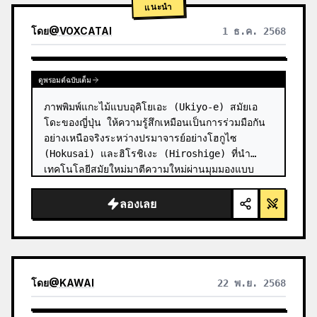
แนะนำ
โดย
@
VOXCATAI
1 ธ.ค. 2568
ดูพรอมต์ฉบับเต็ม
ภาพพิมพ์แกะไม้แบบอุคิโยเอะ (Ukiyo-e) สมัยเอ
โดะของญี่ปุ่น ให้ความรู้สึกเหมือนเป็นการร่วมมือกัน
อย่างเหนือจริงระหว่างปรมาจารย์อย่างโฮกูไซ 
(Hokusai) และฮิโรชิเงะ (Hiroshige) ที่นำ
เทคโนโลยีสมัยใหม่มาตีความใหม่ผ่านมุมมองแบบ
โบราณ

ลองเลย
**ฉาก:** {argument name="modern scen…
โดย
@
KAWAI
22 พ.ย. 2568