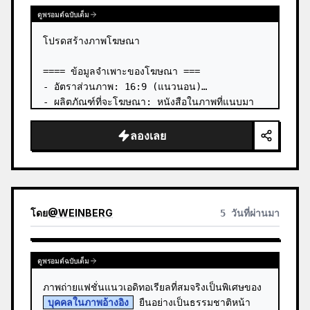
ดูพรอมต์ฉบับเต็ม
โปรดสร้างภาพโฆษณา

==== ข้อมูลจำเพาะของโฆษณา ===

- อัตราส่วนภาพ: 16:9 (แนวนอน)

- ผลิตภัณฑ์ที่จะโฆษณา: หนังสือในภาพที่แนบมา
แรก

- จุดดึงดูดสายตาหลัก: วางหนังสือจากภาพที่แนบมา
ลองเลย
แรกในลักษณะสามมิติ

- ภาษา: ญี่ปุ่น

- สไตล์: โฆษณาสำหรับหนังสือธุรกิจ

# ข้อความที่จะรวม:…
โดย
@
WEINBERG
5 วันที่ผ่านมา
ดูพรอมต์ฉบับเต็ม
ภาพถ่ายแฟชั่นแนวเอดิทอเรียลที่สมจริงเป็นพิเศษของ 
บุคคลในภาพอ้างอิง
 ยืนอย่างเป็นธรรมชาติหน้า 