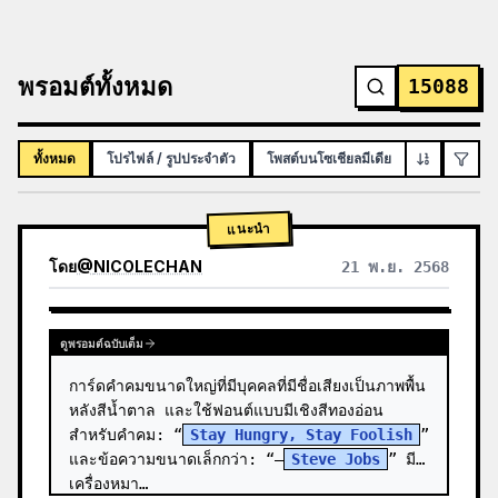
พรอมต์ทั้งหมด
15088
ทั้งหมด
โปรไฟล์ / รูปประจำตัว
โพสต์บนโซเชียลมีเดีย
อินโฟกราฟิก
แนะนำ
โดย
@
NICOLECHAN
21 พ.ย. 2568
ดูผลลัพธ์จากโมเดลอื่น
ดูพรอมต์ฉบับเต็ม
การ์ดคำคมขนาดใหญ่ที่มีบุคคลที่มีชื่อเสียงเป็นภาพพื้น
หลังสีน้ำตาล และใช้ฟอนต์แบบมีเชิงสีทองอ่อน
สำหรับคำคม: “
Stay Hungry, Stay Foolish
” 
และข้อความขนาดเล็กกว่า: “—
Steve Jobs
” มี
เครื่องหมา…