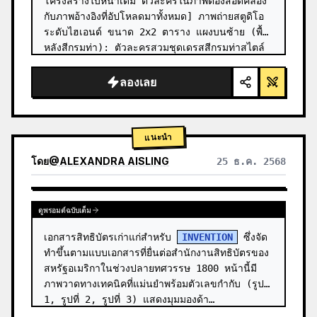
โครงสร้างใบหน้าเดิม ตัวละครในภาพต้องสอดคล้อง
กับภาพอ้างอิงที่อัปโหลดมาทั้งหมด] ภาพถ่ายสตูดิโอ
ระดับไฮเอนด์ ขนาด 2x2 ตาราง แผงบนซ้าย (พื้น
หลังสีกรมท่า): ตัวละครสวมชุดเดรสสีกรมท่าสไตล์
เครื่องแบบ ประดับด้วยกระดุมสีทอง ผมดัดลอ…
ลองเลย
แนะนำ
โดย
@
ALEXANDRA AISLING
25 ธ.ค. 2568
ดูผลลัพธ์จากโมเดลอื่น
ดูพรอมต์ฉบับเต็ม
เอกสารสิทธิบัตรเก่าแก่สำหรับ 
INVENTION
 ซึ่งจัด
ทำขึ้นตามแบบเอกสารที่ยื่นต่อสำนักงานสิทธิบัตรของ
สหรัฐอเมริกาในช่วงปลายทศวรรษ 1800 หน้านี้มี
ภาพวาดทางเทคนิคที่แม่นยำพร้อมตัวเลขกำกับ (รูปที่ 
1, รูปที่ 2, รูปที่ 3) แสดงมุมมองด้า…