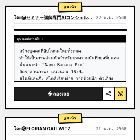
แนะนำ
โดย
@
セミナー講師専門AIコンシェルジュ｜工藤 晶
22 พ.ย. 2568
ดูผลลัพธ์จากโมเดลอื่น
ดูพรอมต์ฉบับเต็ม
สร้างบุคคลที่อัปโหลดใหม่ทั้งหมด

ทำให้เป็นภาพส่วนหัวสำหรับบทความบันทึกย่อที่บุคคล
นั้นแนะนำ “Nano Banana Pro”

อัตราส่วนภาพ: แนวนอน 16:9

สไตล์และสี: สไตล์เรียบง่าย วาดด้วยมือ ตัวเอียง 
พร้อมการไล่ระดับสีน้ำเงินและเขียว

ข้อความชื่อเรื่อง: “คำอธิบายเชิงลึกเกี่ยวกับ…
ลองเลย
แนะนำ
โดย
@
FLORIAN GALLWITZ
21 พ.ย. 2568