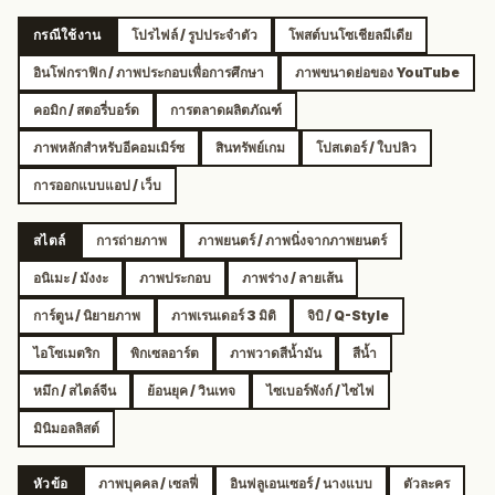
กรณีใช้งาน
โปรไฟล์ / รูปประจำตัว
โพสต์บนโซเชียลมีเดีย
อินโฟกราฟิก / ภาพประกอบเพื่อการศึกษา
ภาพขนาดย่อของ YouTube
คอมิก / สตอรี่บอร์ด
การตลาดผลิตภัณฑ์
ภาพหลักสำหรับอีคอมเมิร์ซ
สินทรัพย์เกม
โปสเตอร์ / ใบปลิว
การออกแบบแอป / เว็บ
สไตล์
การถ่ายภาพ
ภาพยนตร์ / ภาพนิ่งจากภาพยนตร์
อนิเมะ / มังงะ
ภาพประกอบ
ภาพร่าง / ลายเส้น
การ์ตูน / นิยายภาพ
ภาพเรนเดอร์ 3 มิติ
จิบิ / Q-Style
ไอโซเมตริก
พิกเซลอาร์ต
ภาพวาดสีน้ำมัน
สีน้ำ
หมึก / สไตล์จีน
ย้อนยุค / วินเทจ
ไซเบอร์พังก์ / ไซไฟ
มินิมอลลิสต์
หัวข้อ
ภาพบุคคล / เซลฟี่
อินฟลูเอนเซอร์ / นางแบบ
ตัวละคร