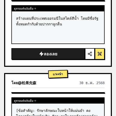
ดูพรอมต์ฉบับเต็ม
สร้างแผนที่ประเทศเยอรมนีในสไตล์สีน้ำ โดยมีชื่อรัฐ
ทั้งหมดกำกับด้วยปากกาลูกลื่น
ลองเลย
แนะนำ
โดย
@
松果先森
30 ธ.ค. 2568
ดูพรอมต์ฉบับเต็ม
[ข้อสำคัญ: รักษาลักษณะใบหน้าให้แม่นยำ คง