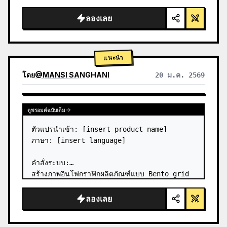
ลองเลย
แนะนำ
โดย
@
MANSI SANGHANI
20 ม.ค. 2569
ดูผลลัพธ์จากโมเดลอื่น
ดูพรอมต์ฉบับเต็ม
ตัวแปรนำเข้า: [insert product name]

ภาษา: [insert language]

คำสั่งระบบ:

สร้างภาพอินโฟกราฟิกผลิตภัณฑ์แบบ Bento grid 
ที่เป็นกระจกเหลวระดับพรีเมียม โดยมี 8 โมดูล 
(การ์ด 2 ถึง 8 แสดงเฉพาะชื่อข้อความเท่านั้น)

ลองเลย
1) การวิเคราะห์ผลิตภัณฑ์:

→ ระบุสีธรรมชาติหลักของผลิตภั…