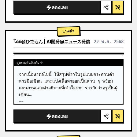
ลองเลย
แนะนำ
โดย
@
ひでもん | AI開発@ニュース発信
22 พ.ย. 2568
ดูผลลัพธ์จากโมเดลอื่น
ดูพรอมต์ฉบับเต็ม
จากเนื้อหาต่อไปนี้ ให้สรุปข่าวในรูปแบบกระดานดำ 
ลายมือเขียน และแบ่งเนื้อหาออกเป็นส่วน ๆ พร้อม
แผนภาพและคำอธิบายที่เข้าใจง่าย ราวกับว่าครูเป็นผู้
เขียน

—-

ผลการค้นหาจาก Grok
ลองเลย