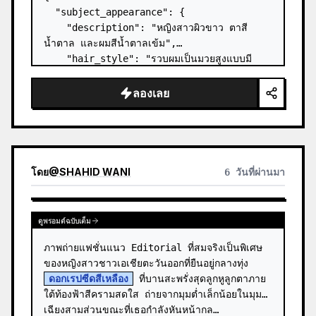
  "subject_appearance": {

    "description": "หญิงสาวผิวขาว ตาสี
น้ำตาล และผมสีน้ำตาลเข้ม",

    "hair_style": "รวบผมเป็นมวยสูงแบบมี
เท็กซ์เจอร์ พร้อมปอยผมอ่อนๆ บริเวณขมับ",

    "makeup": "แต่งหน้าลุคธรรมชาติแบบมินิมอล 
ลองเลย
ทาลิปทินต์สีอ่อน เล็บมือสีชมพูอ่อนที่ได้รั…
โดย
@
SHAHID WANI
6 วันที่ผ่านมา
ดูพรอมต์ฉบับเต็ม
ภาพถ่ายแฟชั่นแนว Editorial ที่สมจริงเป็นพิเศษ
ของหญิงสาวชาวเอเชียตะวันออกที่ยืนอยู่กลางทุ่ง 
ดอกเรปซีดสีเหลือง
 ที่บานสะพรั่งสุดลูกหูลูกตาภาย
ใต้ท้องฟ้าสีครามสดใส ถ่ายจากมุมต่ำเล็กน้อยในมุม
เฉียงสามส่วนขณะที่เธอกำลังหันหน้ากล…