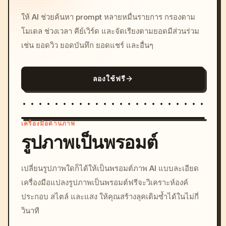
ให้ AI ช่วยค้นหา prompt หลายหมื่นรายการ กรองตาม
โมเดล ช่วงเวลา คีย์เวิร์ด และจัดเรียงตามยอดมีส่วนร่วม
เช่น ยอดวิว ยอดบันทึก ยอดแชร์ และอื่นๆ
ลองใช้ฟรี
เครื่องมือด้านภาพ
รูปภาพเป็นพรอมต์
/imagine prompt: cinemati
เปลี่ยนรูปภาพใดก็ได้ให้เป็นพรอมต์ภาพ AI แบบละเอียด
c, cyberpunk sunset, neon
เครื่องมือแปลงรูปภาพเป็นพรอมต์ฟรีจะวิเคราะห์องค์
colors, 8k --v 6.0
ประกอบ สไตล์ และแสง ให้คุณสร้างลุคเดิมซ้ำได้ในไม่กี่
วินาที