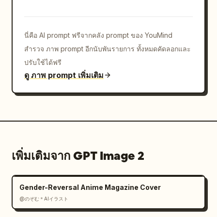
นี่คือ AI prompt ฟรีจากคลัง prompt ของ YouMind
สำรวจ ภาพ prompt อีกนับพันรายการ ทั้งหมดคัดลอกและ
ปรับใช้ได้ฟรี
ดู ภาพ prompt เพิ่มเติม
เพิ่มเติมจาก GPT Image 2
Gender-Reversal Anime Magazine Cover
@のぞむ＊AIイラスト