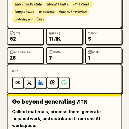
2D, high resolution, no perspective 
โพสต์บนโซเชียลมีเดีย
โปสเตอร์ / ใบปลิว
หมึก / สไตล์จีน
distortion.
ย้อนยุค / วินเทจ
ภาพประกอบ
ข้อความ / การจัดพิมพ์
บทคัดย่อ / ความเป็นมา
ถูกใจ
ยอดดู
แชร์
62
11.1K
5
ความคิดเห็น
บันทึก
อ้างอิง
28
7
1
แชร์
Go beyond generating ภาพ
Collect materials, process them, generate
finished work, and distribute it from one AI
workspace.