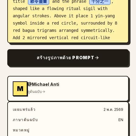
title 
敕令靈畫
 and the phrase 
十分之一
, 
shaped like a flowing ritual sigil with 
angular strokes. Above it place 1 yin-yang 
symbol inside a red circle, surrounded by 8 
red bagua trigrams arranged symmetrically. 
Add 2 mirrored vertical red circuit-like 
ritual lines flanking the central glyph, each 
with circular nodes, giving a mystical-
สร้างรูปภาพด้วย PROMPT
computing hybrid feeling. At the bottom 
center add 1 red square seal stamp containing 
four stylized characters, default text 
敕妙降本符
, and beneath it 1 small trigram 
@Michael Anti
M
mark. Decorate the four corners with 4 red 
ดูต้นฉบับ
flame-cloud ornaments and add fine red 
ornamental curls near the bottom corners. The 
เผยแพร่แล้ว
2 พ.ค. 2569
composition should resemble an authentic 
Daoist paper charm redesigned as a humorous 
ภาษาต้นฉบับ
EN
magical cost-reduction talisman for SOTA AI 
หมวดหมู่
models, cleanly photographed or scanned, flat 