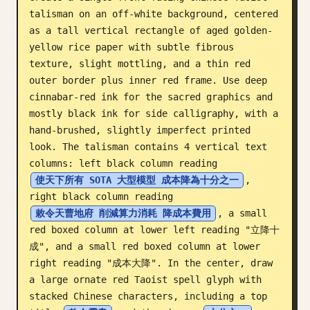
talisman on an off-white background, centered 
บล็อก
as a tall vertical rectangle of aged golden-
yellow rice paper with subtle fibrous 
อัปเดต
texture, slight mottling, and a thin red 
outer border plus inner red frame. Use deep 
cinnabar-red ink for the sacred graphics and 
mostly black ink for side calligraphy, with a 
hand-brushed, slightly imperfect printed 
look. The talisman contains 4 vertical text 
columns: left black column reading 
使天下所有 SOTA 大型模型 成本降為十分之一
, 
right black column reading 
敕令天曹地府 削減算力消耗 降成本費用
, a small 
red boxed column at lower left reading "立降十
成", and a small red boxed column at lower 
right reading "成本大降". In the center, draw 
a large ornate red Taoist spell glyph with 
stacked Chinese characters, including a top 