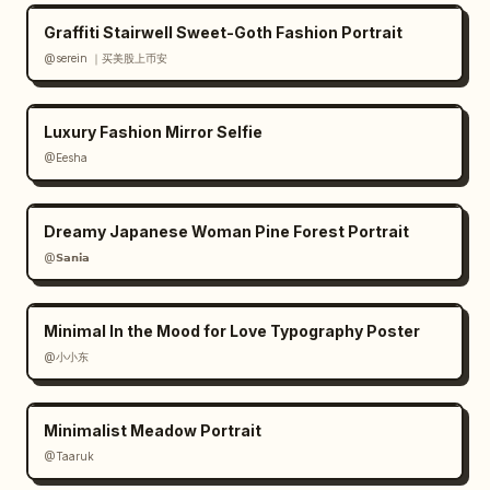
Graffiti Stairwell Sweet-Goth Fashion Portrait
@serein ｜买美股上币安
Luxury Fashion Mirror Selfie
@Eesha
Dreamy Japanese Woman Pine Forest Portrait
@𝗦𝗮𝗻𝗶𝗮
Minimal In the Mood for Love Typography Poster
@小小东
Minimalist Meadow Portrait
@Taaruk