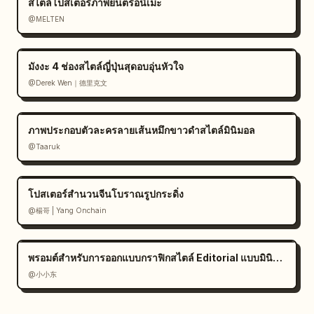
สไตล์โปสเตอร์ภาพยนตร์อนิเมะ
        ]

      },

@MELTEN
      {

        "title": "จุดสำคัญในการตัดเย็บ & ภาพ
มังงะ 4 ช่องสไตล์ญี่ปุ่นสุดอบอุ่นหัวใจ
ตัวอย่างผลงาน",

@Derek Wen｜德里克文
        "description": "คำแนะนำในการตัดเย็บและ
ภาพถ่ายชุดสำเร็จ",

        "elements": [

ภาพประกอบตัวละครลายเส้นหมึกขาวดำสไตล์มินิมอล
          {"type": "รายการคำแนะนำ", "count": 
@Taaruk
6},

          {"type": "แผนภาพ", "count": 2, 
"description": "คู่มือการเก็บตะเข็บและการอัดผ้า
โปสเตอร์สำนวนจีนโบราณรูปกระดิ่ง
กาว"},

@楊哥 | Yang Onchain
          {"type": "ภาพถ่ายหุ่นโชว์", "count": 
4, "poses": ["เต็มตัวด้านหน้า", "ครึ่งตัวด้านหน้า", 
"ครึ่งตัวด้านหลัง", "ภาพรายละเอียด"]}

พรอมต์สำหรับการออกแบบกราฟิกสไตล์ Editorial แบบมินิมอล
        ]

@小小东
      }

    ]
