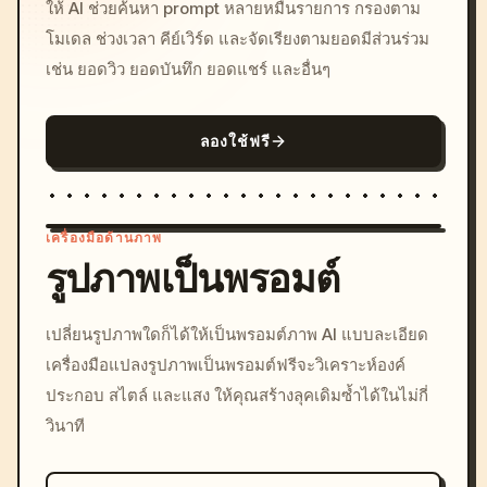
ให้ AI ช่วยค้นหา prompt หลายหมื่นรายการ กรองตาม
โมเดล ช่วงเวลา คีย์เวิร์ด และจัดเรียงตามยอดมีส่วนร่วม
เช่น ยอดวิว ยอดบันทึก ยอดแชร์ และอื่นๆ
ลองใช้ฟรี
เครื่องมือด้านภาพ
รูปภาพเป็นพรอมต์
/imagine prompt: cinemati
เปลี่ยนรูปภาพใดก็ได้ให้เป็นพรอมต์ภาพ AI แบบละเอียด
c, cyberpunk sunset, neon
เครื่องมือแปลงรูปภาพเป็นพรอมต์ฟรีจะวิเคราะห์องค์
colors, 8k --v 6.0
ประกอบ สไตล์ และแสง ให้คุณสร้างลุคเดิมซ้ำได้ในไม่กี่
วินาที