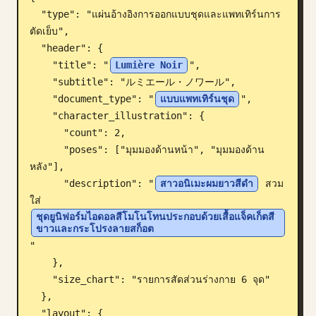
  "type": "แผ่นอ้างอิงการออกแบบชุดและแพทเทิร์นการ
บล็อก
ตัดเย็บ",

  "header": {

อัปเดต
    "title": "
Lumière Noir
",

    "subtitle": "ルミエール・ノワール",

    "document_type": "
แบบแพทเทิร์นชุด
",

    "character_illustration": {

      "count": 2,

      "poses": ["มุมมองด้านหน้า", "มุมมองด้าน
หลัง"],

      "description": "
สาวอนิเมะผมยาวสีดำ
 สวม
ใส่ 
ชุดยูนิฟอร์มไอดอลสีโมโนโทนประกอบด้วยเสื้อแจ็คเก็ตสี
ขาวและกระโปรงลายสก็อต
"

    },

    "size_chart": "รายการสัดส่วนร่างกาย 6 จุด"

  },

  "layout": {
