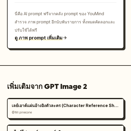
      },

      {

นี่คือ AI prompt ฟรีจากคลัง prompt ของ YouMind
        "id": "8",

สำรวจ ภาพ prompt อีกนับพันรายการ ทั้งหมดคัดลอกและ
        "title": "8. รองเท้า (ขนาดอ้างอิง)",

ปรับใช้ได้ฟรี
        "description": "ภาพประกอบรองเท้าคัทชู
ดู ภาพ prompt เพิ่มเติม
สายรัดสีดำ",

        "piece_count": 1

      }

    ],

    "bottom_sections": [

      {

        "title": "ผ้าและอุปกรณ์เสริมที่ใช้",

เพิ่มเติมจาก GPT Image 2
        "description": "รายการวัสดุและอุปกรณ์
เสริม",

        "elements": [

เลย์เอาต์แผ่นอ้างอิงตัวละคร (Character Reference Sheet)
          {"type": "ตารางผ้า", "rows": 10},

@Mr.pinecone
          {"type": "รายการอุปกรณ์เสริม", 
"items": 7}
