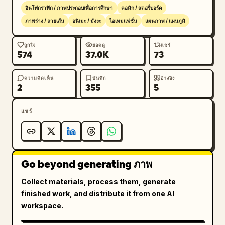
      },

อินโฟกราฟิก / ภาพประกอบเพื่อการศึกษา
คอมิก / สตอรี่บอร์ด
      {

ภาพร่าง / ลายเส้น
อนิเมะ / มังงะ
ไอเทมแฟชั่น
แผนภาพ / แผนภูมิ
        "id": "3",

        "title": "3. ริบบิ้น/เนคไท",

ถูกใจ
ยอดดู
แชร์
        "description": "ภาพประกอบริบบิ้นสีดำ
574
37.0K
73
ประดับอัญมณี",

        "piece_count": 1

ความคิดเห็น
บันทึก
อ้างอิง
2
355
5
      },

      {

        "id": "4",

แชร์
        "title": "4. ฐานเข็มกลัด/ตราสัญลักษณ์",

        "description": "ภาพประกอบตราสัญลักษณ์ที่
สวยงาม",

        "text_detail": "
LN
",

Go beyond generating ภาพ
        "piece_count": 1

Collect materials, process them, generate
      },

finished work, and distribute it from one AI
      {

workspace.
        "id": "5",

        "title": "5. กระโปรง (ระบาย 4 ชั้น)",
