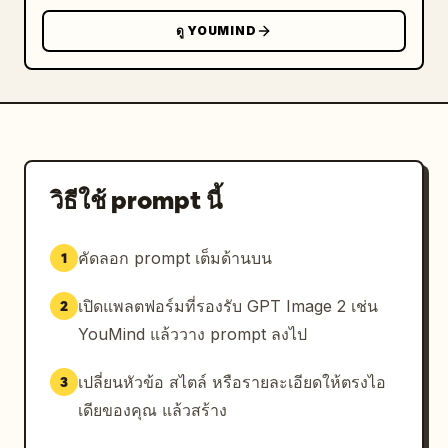
        "description": "ชิ้นส่วนแพทเทิร์น
ดู YOUMIND
กระโปรง",

        "piece_count": 5,

        "labels": ["ชั้นบน", "ชั้นที่ 2", "ชั้นที่ 
3", "ชั้นที่ 4", "ตัวกระโปรง (ซับใน)"]

      },

      {

        "id": "6",

วิธีใช้ prompt นี้
        "title": "6. ปลายแขนเสื้อ (คัฟฟ์)",

        "description": "ชิ้นส่วนแพทเทิร์นปลายแขน
เสื้อ",

คัดลอก prompt เต็มด้านบน
1
        "piece_count": 3

      },

เปิดแพลตฟอร์มที่รองรับ GPT Image 2 เช่น
2
      {

YouMind แล้ววาง prompt ลงไป
        "id": "7",

        "title": "7. ถุงเท้าแต่งระบาย",

เปลี่ยนหัวข้อ สไตล์ หรือรายละเอียดให้ตรงไอ
3
        "description": "ภาพประกอบถุงเท้าสีขาว
เดียของคุณ แล้วสร้าง
แต่งระบาย",

        "piece_count": 1
