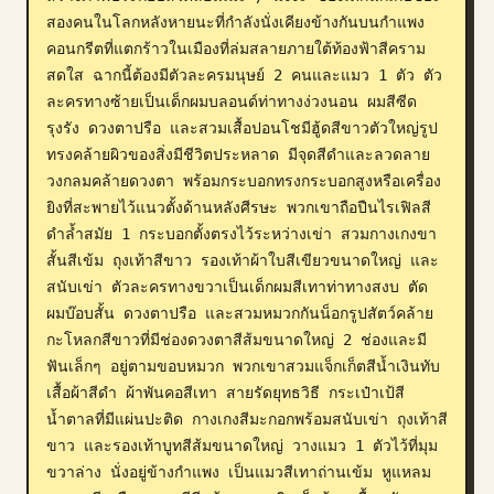
สองคนในโลกหลังหายนะที่กำลังนั่งเคียงข้างกันบนกำแพง
บล็อก
คอนกรีตที่แตกร้าวในเมืองที่ล่มสลายภายใต้ท้องฟ้าสีคราม
สดใส ฉากนี้ต้องมีตัวละครมนุษย์ 2 คนและแมว 1 ตัว ตัว
อัปเดต
ละครทางซ้ายเป็นเด็กผมบลอนด์ท่าทางง่วงนอน ผมสีซีด
รุงรัง ดวงตาปรือ และสวมเสื้อปอนโชมีฮู้ดสีขาวตัวใหญ่รูป
ทรงคล้ายผิวของสิ่งมีชีวิตประหลาด มีจุดสีดำและลวดลาย
วงกลมคล้ายดวงตา พร้อมกระบอกทรงกระบอกสูงหรือเครื่อง
ยิงที่สะพายไว้แนวตั้งด้านหลังศีรษะ พวกเขาถือปืนไรเฟิลสี
ดำล้ำสมัย 1 กระบอกตั้งตรงไว้ระหว่างเข่า สวมกางเกงขา
สั้นสีเข้ม ถุงเท้าสีขาว รองเท้าผ้าใบสีเขียวขนาดใหญ่ และ
สนับเข่า ตัวละครทางขวาเป็นเด็กผมสีเทาท่าทางสงบ ตัด
ผมบ๊อบสั้น ดวงตาปรือ และสวมหมวกกันน็อกรูปสัตว์คล้าย
กะโหลกสีขาวที่มีช่องดวงตาสีส้มขนาดใหญ่ 2 ช่องและมี
ฟันเล็กๆ อยู่ตามขอบหมวก พวกเขาสวมแจ็กเก็ตสีน้ำเงินทับ
เสื้อผ้าสีดำ ผ้าพันคอสีเทา สายรัดยุทธวิธี กระเป๋าเป้สี
น้ำตาลที่มีแผ่นปะติด กางเกงสีมะกอกพร้อมสนับเข่า ถุงเท้าสี
ขาว และรองเท้าบูทสีส้มขนาดใหญ่ วางแมว 1 ตัวไว้ที่มุม
ขวาล่าง นั่งอยู่ข้างกำแพง เป็นแมวสีเทาถ่านเข้ม หูแหลม 