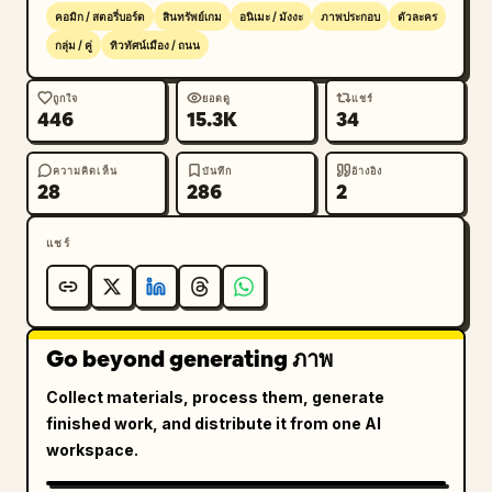
คอมิก / สตอรี่บอร์ด
สินทรัพย์เกม
อนิเมะ / มังงะ
ภาพประกอบ
ตัวละคร
กลุ่ม / คู่
ทิวทัศน์เมือง / ถนน
ถูกใจ
ยอดดู
แชร์
446
15.3K
34
ความคิดเห็น
บันทึก
อ้างอิง
28
286
2
แชร์
Go beyond generating ภาพ
Collect materials, process them, generate
finished work, and distribute it from one AI
workspace.