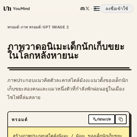
ลงชื่อเข้าใช้
YouMind
ภาพรวม
พรอมต์
›
ภาพ พรอมต์
›
GPT IMAGE 2
ภาพวาดอนิเมะเด็กนักเก็บขยะ
กรณีการใช้งาน
ในโลกหลังหายนะ
ทักษะ
ภาพประกอบแนวคิดตัวละครสไตล์มังงะแนวตั้งของเด็กนัก
พรอมต์
เก็บขยะสองคนและแมวหนึ่งตัวที่กำลังพักผ่อนอยู่ในเมือง
ไซไฟที่ล่มสลาย
ราคา
พรอมต์
ก่อนแปล
ดาวน์โหลด
สร้างภาพประกอบสไตล์อนิเมะ / มังงะ ของเด็กนักเก็บขยะ