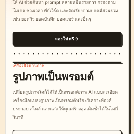
ให้ AI ช่วยค้นหา prompt หลายหมื่นรายการ กรองตาม
โมเดล ช่วงเวลา คีย์เวิร์ด และจัดเรียงตามยอดมีส่วนร่วม
เช่น ยอดวิว ยอดบันทึก ยอดแชร์ และอื่นๆ
ลองใช้ฟรี
เครื่องมือด้านภาพ
รูปภาพเป็นพรอมต์
/imagine prompt: cinemati
เปลี่ยนรูปภาพใดก็ได้ให้เป็นพรอมต์ภาพ AI แบบละเอียด
c, cyberpunk sunset, neon
เครื่องมือแปลงรูปภาพเป็นพรอมต์ฟรีจะวิเคราะห์องค์
colors, 8k --v 6.0
ประกอบ สไตล์ และแสง ให้คุณสร้างลุคเดิมซ้ำได้ในไม่กี่
วินาที