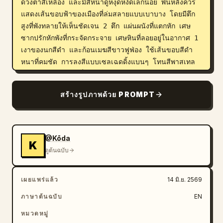
ดวงตาสีเหลือง และมีสีหน้าดูหงุดหงิดเล็กน้อย พื้นหลังควร
แสดงเส้นขอบฟ้าของเมืองที่ล่มสลายแบบเบาบาง โดยมีตึก
สูงที่พังทลายให้เห็นชัดเจน 2 ตึก แผ่นผนังที่แตกหัก เศษ
ซากปรักหักพังที่กระจัดกระจาย เศษหินที่ลอยอยู่ในอากาศ 1 
เงาของนกสีดำ และก้อนเมฆสีขาวฟูฟ่อง ใช้เส้นขอบสีดำ
หนาที่คมชัด การลงสีแบบเซลเฉดดิ้งแบนๆ โทนสีพาสเทล 
รองเท้าและอุปกรณ์ที่มีขนาดใหญ่เกินจริง ให้ความรู้สึกถึง
การผจญภัยแนวไซไฟที่น่ารักแต่สมจริง องค์ประกอบภาพ
สร้างรูปภาพด้วย PROMPT
แนวตั้ง มุมมองจากมุมต่ำ ไม่เน้นความสมจริงแบบภาพถ่าย 
ไม่มีข้อความ และไม่มีลายน้ำ ปรับแต่งรายละเอียดหลักด้วย 
เด็กนักเก็บขยะสองคนในโลกหลังหายนะ
, 
ผมบลอนด์สีซีดรุงรัง
, 
@Kōda
K
หมวกกันน็อกรูปสัตว์คล้ายกะโหลกสีขาวที่มีช่องดวงตาสี
ดูต้นฉบับ
ส้ม
, 
ปืนไรเฟิลสีดำล้ำสมัย
, และ 
เมืองที่ล่มสลายภายใต้ท้องฟ้าสีครามสดใส
เผยแพร่แล้ว
14 มิ.ย. 2569
ภาษาต้นฉบับ
EN
หมวดหมู่