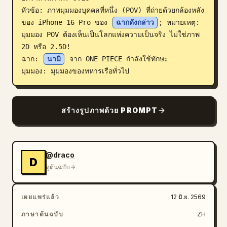
หัวข้อ: ภาพมุมมองบุคคลที่หนึ่ง (POV) ที่ถ่ายด้วยกล้องหลัง
บล็อก
ของ iPhone 16 Pro ของ 
ฉากดังกล่าว
; หมายเหตุ: 
มุมมอง POV ต้องเห็นเป็นโลกแห่งความเป็นจริง ไม่ใช่ภาพ 
อัปเดต
2D หรือ 2.5D!

ฉาก: 
นามิ
 จาก ONE PIECE กำลังใช้ทักษะ

มุมมอง: มุมมองของทหารเรือทั่วไป
สร้างรูปภาพด้วย PROMPT
@draco
D
ดูต้นฉบับ
เผยแพร่แล้ว
12 มิ.ย. 2569
ภาษาต้นฉบับ
ZH