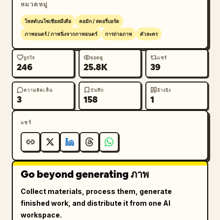
หมวดหมู่
โพสต์บนโซเชียลมีเดีย
คอมิก / สตอรี่บอร์ด
ภาพยนตร์ / ภาพนิ่งจากภาพยนตร์
การถ่ายภาพ
ตัวละคร
ถูกใจ
ยอดดู
แชร์
246
25.8K
39
ความคิดเห็น
บันทึก
อ้างอิง
3
158
1
แชร์
Go beyond generating ภาพ
Collect materials, process them, generate
finished work, and distribute it from one AI
workspace.