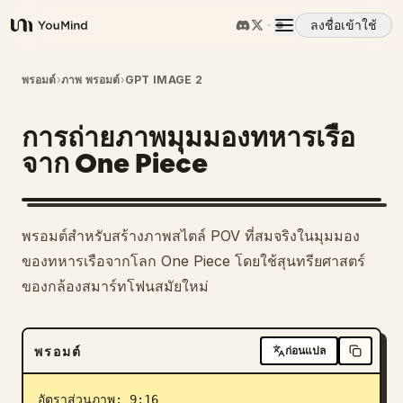
ลงชื่อเข้าใช้
YouMind
ภาพรวม
พรอมต์
›
ภาพ พรอมต์
›
GPT IMAGE 2
การถ่ายภาพมุมมองทหารเรือ
กรณีการใช้งาน
จาก One Piece
ทักษะ
พรอมต์สำหรับสร้างภาพสไตล์ POV ที่สมจริงในมุมมอง
พรอมต์
ของทหารเรือจากโลก One Piece โดยใช้สุนทรียศาสตร์
ของกล้องสมาร์ทโฟนสมัยใหม่
ราคา
พรอมต์
ก่อนแปล
ดาวน์โหลด
อัตราส่วนภาพ: 9:16
