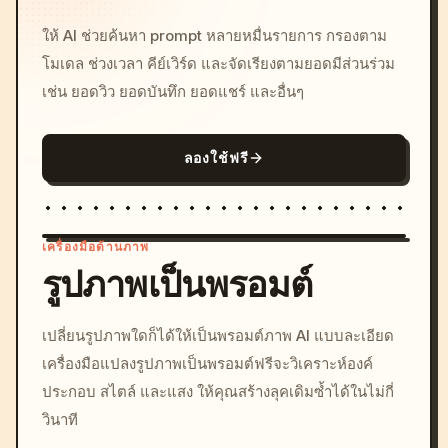
ให้ AI ช่วยค้นหา prompt หลายหมื่นรายการ กรองตาม
โมเดล ช่วงเวลา คีย์เวิร์ด และจัดเรียงตามยอดมีส่วนร่วม
เช่น ยอดวิว ยอดบันทึก ยอดแชร์ และอื่นๆ
ลองใช้ฟรี
เครื่องมือด้านภาพ
รูปภาพเป็นพรอมต์
/imagine prompt: cinemati
เปลี่ยนรูปภาพใดก็ได้ให้เป็นพรอมต์ภาพ AI แบบละเอียด
c, cyberpunk sunset, neon
เครื่องมือแปลงรูปภาพเป็นพรอมต์ฟรีจะวิเคราะห์องค์
colors, 8k --v 6.0
ประกอบ สไตล์ และแสง ให้คุณสร้างลุคเดิมซ้ำได้ในไม่กี่
วินาที