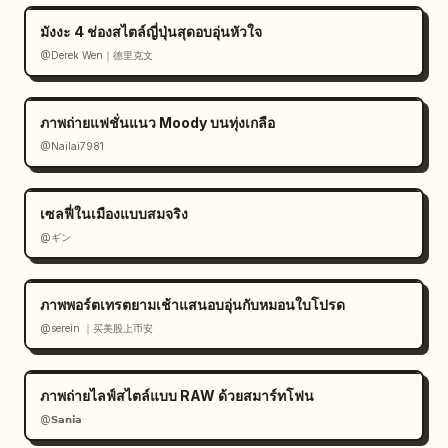
มังงะ 4 ช่องสไตล์ญี่ปุ่นสุดอบอุ่นหัวใจ
@Derek Wen｜德里克文
ภาพถ่ายแฟชั่นแนว Moody บนทุ่งเกลือ
@Nailai7981
เซลฟี่ในเมืองแบบสมจริง
@ギン
ภาพพอร์ตเทรตยามเช้าแสนอบอุ่นกับหมอนใบโปรด
@serein ｜买美股上币安
ภาพถ่ายไลฟ์สไตล์แบบ RAW ด้วยสมาร์ทโฟน
@𝗦𝗮𝗻𝗶𝗮