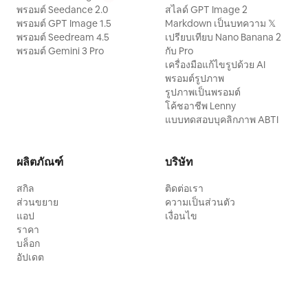
พรอมต์ Seedance 2.0
สไลด์ GPT Image 2
พรอมต์ GPT Image 1.5
Markdown เป็นบทความ 𝕏
พรอมต์ Seedream 4.5
เปรียบเทียบ Nano Banana 2
พรอมต์ Gemini 3 Pro
กับ Pro
เครื่องมือแก้ไขรูปด้วย AI
พรอมต์รูปภาพ
รูปภาพเป็นพรอมต์
โค้ชอาชีพ Lenny
แบบทดสอบบุคลิกภาพ ABTI
ผลิตภัณฑ์
บริษัท
สกิล
ติดต่อเรา
ส่วนขยาย
ความเป็นส่วนตัว
แอป
เงื่อนไข
ราคา
บล็อก
อัปเดต