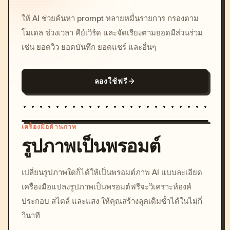
ให้ AI ช่วยค้นหา prompt หลายหมื่นรายการ กรองตาม
โมเดล ช่วงเวลา คีย์เวิร์ด และจัดเรียงตามยอดมีส่วนร่วม
เช่น ยอดวิว ยอดบันทึก ยอดแชร์ และอื่นๆ
ลองใช้ฟรี
เครื่องมือด้านภาพ
รูปภาพเป็นพรอมต์
/imagine prompt: cinemati
เปลี่ยนรูปภาพใดก็ได้ให้เป็นพรอมต์ภาพ AI แบบละเอียด
c, cyberpunk sunset, neon
เครื่องมือแปลงรูปภาพเป็นพรอมต์ฟรีจะวิเคราะห์องค์
colors, 8k --v 6.0
ประกอบ สไตล์ และแสง ให้คุณสร้างลุคเดิมซ้ำได้ในไม่กี่
วินาที