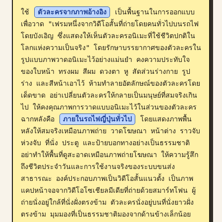
ใช้ 
ตัวละครจากภาพอ้างอิง
 เป็นพื้นฐานในการออกแบบ
บล็อก
เพื่อวาด "เฟรมหนึ่งจากวิดีโอสั้นที่ถ่ายโดยคนทั่วไปบนรถไฟ
โดยบังเอิญ ซึ่งแสดงให้เห็นตัวละครอนิเมะที่ใช้ชีวิตปกติใน
อัปเดต
โลกแห่งความเป็นจริง" โดยรักษาบรรยากาศของตัวละครใน
รูปแบบภาพวาดอนิเมะไว้อย่างแม่นยำ คงความประทับใจ
ของใบหน้า ทรงผม สีผม ดวงตา หู สัดส่วนร่างกาย รูป
ร่าง และสีหน้าเอาไว้ ห้ามทำลายอัตลักษณ์ของตัวละครโดย
เด็ดขาด อย่าเปลี่ยนตัวละครให้กลายเป็นมนุษย์ที่สมจริงเกิน
ไป ให้คงคุณภาพการวาดแบบอนิเมะไว้ในส่วนของตัวละคร 
ฉากหลังคือ 
ภายในรถไฟญี่ปุ่นทั่วไป
 โดยแสดงภาพพื้น
หลังให้สมจริงเหมือนภาพถ่าย วาดโฆษณา หน้าต่าง ราวจับ 
ห่วงจับ ที่นั่ง ประตู และป้ายบอกทางอย่างเป็นธรรมชาติ 
อย่าทำให้พื้นที่ดูสะอาดเหมือนภาพถ่ายโฆษณา ให้ความรู้สึก
ถึงชีวิตประจำวันและการใช้งานจริงของระบบขนส่ง
สาธารณะ องค์ประกอบภาพเป็นวิดีโอสั้นแนวตั้ง เป็นภาพ
แคปหน้าจอจากวิดีโอโซเชียลมีเดียที่ถ่ายด้วยสมาร์ทโฟน ผู้
ถ่ายนั่งอยู่ใกล้ที่นั่งฝั่งตรงข้าม ตัวละครนั่งอยู่บนที่นั่งยาวฝั่ง
ตรงข้าม มุมมองที่เป็นธรรมชาติมองจากด้านข้างเล็กน้อย 