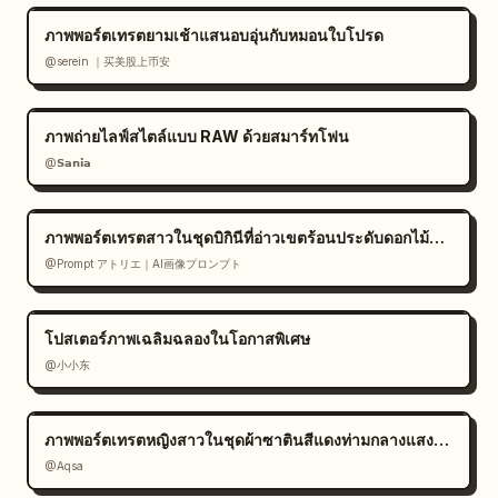
ภาพพอร์ตเทรตยามเช้าแสนอบอุ่นกับหมอนใบโปรด
@serein ｜买美股上币安
ภาพถ่ายไลฟ์สไตล์แบบ RAW ด้วยสมาร์ทโฟน
@𝗦𝗮𝗻𝗶𝗮
ภาพพอร์ตเทรตสาวในชุดบิกินีที่อ่าวเขตร้อนประดับดอกไม้สีขาว
@Prompt アトリエ｜AI画像プロンプト
โปสเตอร์ภาพเฉลิมฉลองในโอกาสพิเศษ
@小小东
ภาพพอร์ตเทรตหญิงสาวในชุดผ้าซาตินสีแดงท่ามกลางแสงแดด
@Aqsa