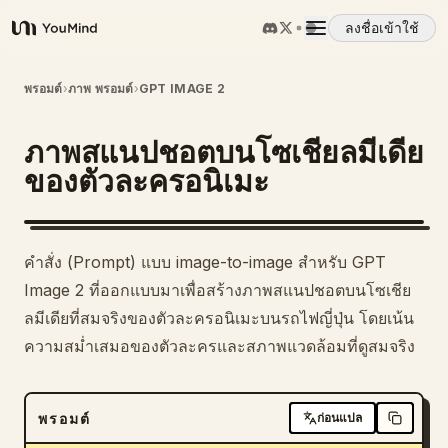
ลงชื่อเข้าใช้
YouMind
ภาพรวม
พรอมต์
›
ภาพ พรอมต์
›
GPT IMAGE 2
ภาพสแนปชอตบนโซเชียลมีเดีย
กรณีการใช้งาน
ของตัวละครอนิเมะ
ทักษะ
คำสั่ง (Prompt) แบบ image-to-image สำหรับ GPT
พรอมต์
Image 2 ที่ออกแบบมาเพื่อสร้างภาพสแนปชอตบนโซเชีย
ลมีเดียที่สมจริงของตัวละครอนิเมะบนรถไฟญี่ปุ่น โดยเน้น
ความสม่ำเสมอของตัวละครและสภาพแวดล้อมที่ดูสมจริง
ราคา
ดาวน์โหลด
พรอมต์
ก่อนแปล