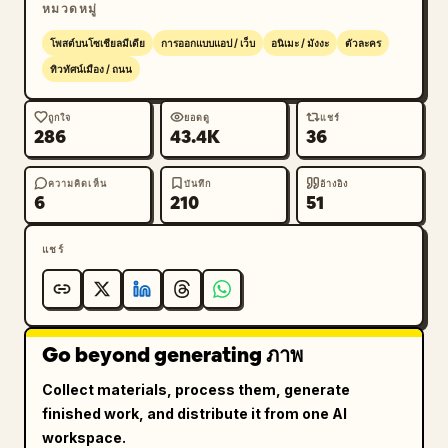
ของการถ่ายภาพด้วยสมาร์ทโฟน: การประมวลผล HDR 
หมวดหมู่
แบบเบาๆ, สัญญาณรบกวน (Noise) จากเซ็นเซอร์, 
โพสต์บนโซเชียลมีเดีย
การออกแบบแอป / เว็บ
อนิเมะ / มังงะ
ตัวละคร
ความรู้สึกของการบีบอัดไฟล์ JPEG เล็กน้อย, การเปิดรับ
ทิวทัศน์เมือง / ถนน
แสงที่เป็นธรรมชาติ, ความคลาดสีเล็กน้อย, ความรู้สึกของ
ระบบออโต้โฟกัส, สัญญาณรบกวน ISO สูง และการสั่น
ถูกใจ
ยอดดู
แชร์
ไหวเล็กน้อยจากการถือกล้องถ่าย ให้ความสมจริงเหมือนเฟรม
286
43.4K
36
ที่ตัดมาจากวิดีโอสั้น ห้ามทำสไตล์โปสเตอร์ภาพยนตร์ ห้าม
กำกับภาพแบบภาพยนตร์ ห้ามใช้แสงที่ดูดราม่าเกินไป ห้าม
ความคิดเห็น
บันทึก
อ้างอิง
6
210
51
ใช้เอฟเฟกต์ระยะชัดลึกที่มากเกินไป อย่าใส่ข้อมูลมากเกินไป 
ห้ามทำสไตล์ภาพถ่ายโฆษณา หลีกเลี่ยงการเรนเดอร์ที่ดูมัน
วาวแบบ AI ให้ความสำคัญกับความสมจริงที่แปลกตาของ 
แชร์
"วิดีโอลึกลับที่บังเอิญหลุดออกมาบนโซเชียลมีเดีย" ที่ "ไม่มี
ใครประหลาดใจด้วยเหตุผลบางอย่าง" และ "มีเพียงตัว
ละครนั้นที่ใช้ชีวิตตามปกติ"
Go beyond generating ภาพ
Collect materials, process them, generate
finished work, and distribute it from one AI
workspace.