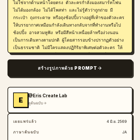
ไม่ใช่จากด้านหน้าโดยตรง ตัวละครกำลังมองสมาร์ทโฟน 
ไม่ได้มองกล้อง ไม่ได้โพสท่า และไม่รู้ตัวว่าถูกถ่าย มี
กระเป๋า ถุงกระดาษ หรือถุงช้อปปิ้งวางอยู่ที่เท้าของตัวละคร 
ให้บรรยากาศเหมือนกำลังเดินทางกลับจากที่ทำงานหรือไป
ช้อปปิ้ง อาจสวมหูฟัง หรือมีสีหน้าเหนื่อยล้าหรือง่วงนอน 
เป็นการเดินทางตามปกติ ผู้โดยสารรอบข้างปรากฏตัวอย่าง
เป็นธรรมชาติ ไม่มีใครแสดงปฏิกิริยาพิเศษต่อตัวละคร ให้
วาดภาพโลกโดยรอบเป็นชีวิตประจำวันที่ดูลึกลับที่ผู้คน "คุ้น
เคยกับการมีอยู่ของตัวละครอนิเมะ" เพิ่ม 
สร้างรูปภาพด้วย PROMPT
บรรยากาศคล้าย TikTok, Instagram Reels หรือ 
YouTube Shorts
ที่ทันสมัยลงบนหน้าจอ ไม่ใช่หน้าจอถ่ายทอดสด (LIVE) 
แสดงจำนวนไลค์ ส่วนแสดงความคิดเห็น ปุ่มแชร์ ฯลฯ 
@Eris Create Lab
อย่างเป็นธรรมชาติ ไม่ต้องกำหนดเนื้อหาความคิดเห็น 
E
ดูต้นฉบับ
ปล่อยให้ AI สร้างขึ้นมาอย่างเป็นธรรมชาติ โดยความคิด
เห็นส่วนใหญ่จะเป็นภาษาญี่ปุ่น สิ่งสำคัญ: ส่วนแสดงความ
คิดเห็นไม่ควรปฏิบัติกับตัวละครเหมือนเป็นคนดัง ไม่มีการด
เผยแพร่แล้ว
4 มิ.ย. 2569
ราม่าหรือทำข่าว ควรมีโทนที่เป็นธรรมชาติ เหมือนการเห็น
ภาษาต้นฉบับ
JA
ตำนานเมืองหรือสัตว์ป่าหายาก เน้นพื้นผิวที่เป็นเอกลักษณ์