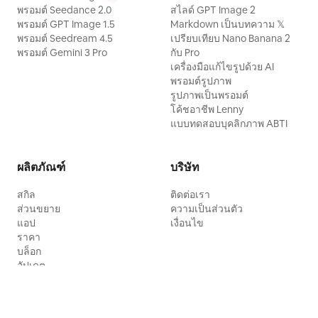
พรอมต์ Seedance 2.0
สไลด์ GPT Image 2
พรอมต์ GPT Image 1.5
Markdown เป็นบทความ 𝕏
พรอมต์ Seedream 4.5
เปรียบเทียบ Nano Banana 2
พรอมต์ Gemini 3 Pro
กับ Pro
เครื่องมือแก้ไขรูปด้วย AI
พรอมต์รูปภาพ
รูปภาพเป็นพรอมต์
โค้ชอาชีพ Lenny
แบบทดสอบบุคลิกภาพ ABTI
ผลิตภัณฑ์
บริษัท
สกิล
ติดต่อเรา
ส่วนขยาย
ความเป็นส่วนตัว
แอป
เงื่อนไข
ราคา
บล็อก
อัปเดต