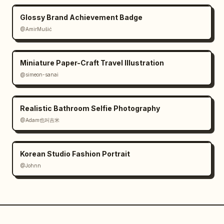
Glossy Brand Achievement Badge
@AmirMušić
Miniature Paper-Craft Travel Illustration
@simeon-sanai
Realistic Bathroom Selfie Photography
@Adam也叫吉米
Korean Studio Fashion Portrait
@Johnn