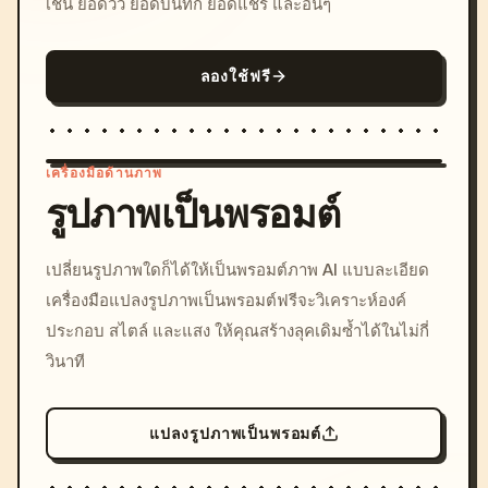
เช่น ยอดวิว ยอดบันทึก ยอดแชร์ และอื่นๆ
ลองใช้ฟรี
เครื่องมือด้านภาพ
รูปภาพเป็นพรอมต์
/imagine prompt: cinemati
เปลี่ยนรูปภาพใดก็ได้ให้เป็นพรอมต์ภาพ AI แบบละเอียด
c, cyberpunk sunset, neon
เครื่องมือแปลงรูปภาพเป็นพรอมต์ฟรีจะวิเคราะห์องค์
colors, 8k --v 6.0
ประกอบ สไตล์ และแสง ให้คุณสร้างลุคเดิมซ้ำได้ในไม่กี่
วินาที
แปลงรูปภาพเป็นพรอมต์