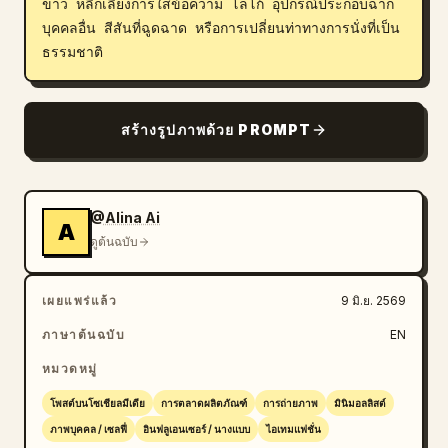
ขาว หลีกเลี่ยงการใส่ข้อความ โลโก้ อุปกรณ์ประกอบฉาก 
บุคคลอื่น สีสันที่ฉูดฉาด หรือการเปลี่ยนท่าทางการนั่งที่เป็น
ธรรมชาติ
สร้างรูปภาพด้วย PROMPT
@Alina Ai
A
ดูต้นฉบับ
เผยแพร่แล้ว
9 มิ.ย. 2569
ภาษาต้นฉบับ
EN
หมวดหมู่
โพสต์บนโซเชียลมีเดีย
การตลาดผลิตภัณฑ์
การถ่ายภาพ
มินิมอลลิสต์
ภาพบุคคล / เซลฟี่
อินฟลูเอนเซอร์ / นางแบบ
ไอเทมแฟชั่น