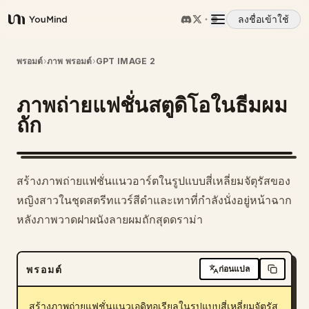
ลงชื่อเข้าใช้
YouMind
ภาพรวม
พรอมต์
›
ภาพ พรอมต์
›
GPT IMAGE 2
ภาพถ่ายแฟชั่นสตูดิโอในธีมผม
กรณีการใช้งาน
ถัก
ทักษะ
สร้างภาพถ่ายแฟชั่นแนวอาร์ตในรูปแบบสี่เหลี่ยมจัตุรัสของ
พรอมต์
หญิงสาวในชุดสตรีทแวร์สีดำและเทาที่กำลังนั่งอยู่หน้าฉาก
หลังภาพวาดฝาผนังลายผมถักสุดดราม่า
ราคา
พรอมต์
ก่อนแปล
ดาวน์โหลด
สร้างภาพถ่ายแฟชั่นแนวเอดิทอเรียลในรูปแบบสี่เหลี่ยมจัตุรัส