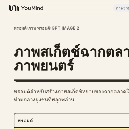
ภาพรว
YouMind
พรอมต์
›
ภาพ พรอมต์
›
GPT IMAGE 2
ภาพสเก็ตช์ฉากตลาด
ภาพยนตร์
พรอมต์สำหรับสร้างภาพสเก็ตช์หยาบของฉากตลาดใน
ท่ามกลางฝูงชนที่พลุกพล่าน
พรอมต์