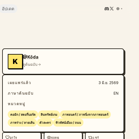
อัปเดต
@Kōda
K
ดูต้นฉบับ
เผยแพร่แล้ว
3 มิ.ย. 2569
ภาษาต้นฉบับ
EN
หมวดหมู่
คอมิก / สตอรี่บอร์ด
สินทรัพย์เกม
ภาพยนตร์ / ภาพนิ่งจากภาพยนตร์
ภาพร่าง / ลายเส้น
ตัวละคร
ทิวทัศน์เมือง / ถนน
ถูกใจ
ยอดดู
แชร์