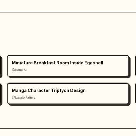
Miniature Breakfast Room Inside Eggshell
@Kami AI
Manga Character Triptych Design
@Laraib Fatima‎