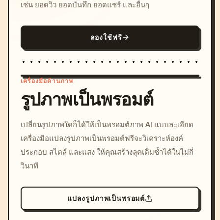
เช่น ยอดวิว ยอดบันทึก ยอดแชร์ และอื่นๆ
ลองใช้ฟรี
เครื่องมือด้านภาพ
รูปภาพเป็นพรอมต์
/imagine prompt: cinemati
เปลี่ยนรูปภาพใดก็ได้ให้เป็นพรอมต์ภาพ AI แบบละเอียด
c, cyberpunk sunset, neon
เครื่องมือแปลงรูปภาพเป็นพรอมต์ฟรีจะวิเคราะห์องค์
colors, 8k --v 6.0
ประกอบ สไตล์ และแสง ให้คุณสร้างลุคเดิมซ้ำได้ในไม่กี่
วินาที
แปลงรูปภาพเป็นพรอมต์