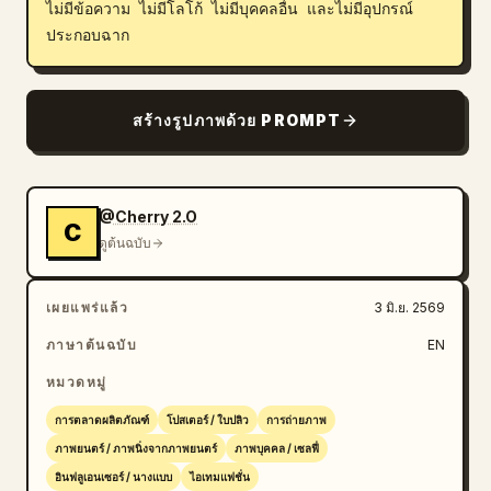
ไม่มีข้อความ ไม่มีโลโก้ ไม่มีบุคคลอื่น และไม่มีอุปกรณ์
ประกอบฉาก
สร้างรูปภาพด้วย PROMPT
@Cherry 2.O
C
ดูต้นฉบับ
เผยแพร่แล้ว
3 มิ.ย. 2569
ภาษาต้นฉบับ
EN
หมวดหมู่
การตลาดผลิตภัณฑ์
โปสเตอร์ / ใบปลิว
การถ่ายภาพ
ภาพยนตร์ / ภาพนิ่งจากภาพยนตร์
ภาพบุคคล / เซลฟี่
อินฟลูเอนเซอร์ / นางแบบ
ไอเทมแฟชั่น