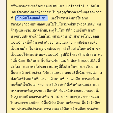
สร้างภาพถ่ายพอร์ตเทรตแฟชั่นแนว Editorial ระดับไฮ
บล็อก
เอนด์ของหญิงสาวผู้สง่างามในชุดกูตูร์ยาวลากพื้นสุดอลังการ
สี 
น้ำเงินโคบอลต์เข้ม
 เธอโพสท่าเต็มตัวในฉาก
อัปเดต
สถาปัตยกรรมมินิมอลแบบโมโนโครมที่มีผนังทรงสี่เหลี่ยมผืน
ผ้าสูงและช่องเปิดคล้ายประตูในโทนสีน้ำเงินเข้มที่เข้ากัน 
นางแบบหันตัวเล็กน้อยในมุมสามส่วน ยืนตัวตรงโดยปล่อย
แขนข้างหนึ่งไว้ข้างลำตัวอย่างผ่อนคลาย ผมสีเข้มรวบตึง
เป็นมวยต่ำ ใบหน้าถูกบดบังเบาๆ หรือไม่เน้นให้เด่นชัด ชุด
เป็นแบบไร้แขนพร้อมท่อนบนเข้ารูปที่มีโครงสร้างชัดเจน คอ
วีเล็กน้อย มีเส้นตะเข็บที่เด่นชัด แผงผ้าพับคล้ายเปปเปิลัมที่
สะโพก และกระโปรงยาวพองฟูที่ทิ้งตัวเป็นหางยาวไปตาม
พื้นทางด้านซ้ายล่าง ใช้แสงแบบภาพยนตร์ที่เน้นอารมณ์: ส
ปอตไลท์โทนเย็นที่ส่องจากด้านบนซ้าย เงาลึก การสะท้อน
บนพื้นสีน้ำเงินเงางาม การไล่ระดับสีที่เข้มข้นบนผนัง และ
บรรยากาศที่หรูหราและมีเสน่ห์ จัดองค์ประกอบภาพแนวตั้ง
ในรูปแบบนิตยสารแฟชั่น 9:16 นางแบบอยู่ตรงกลางค่อน
ไปทางขวาเล็กน้อย มีพื้นที่ว่างด้านบนเพียงพอ พื้นผิวผ้าที่คม
ชัด ท่าทางที่สง่างาม การเรนเดอร์ที่สมจริงเหมือนภาพถ่าย 