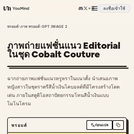
ลงชื่อเข้าใช้
YouMind
ภาพรวม
พรอมต์
›
ภาพ พรอมต์
›
GPT IMAGE 2
ภาพถ่ายแฟชั่นแนว Editorial
กรณีการใช้งาน
ในชุด Cobalt Couture
ทักษะ
ฉากถ่ายภาพแฟชั่นแนวหรูหราในแนวตั้ง นำเสนอภาพ
พรอมต์
หญิงสาวในชุดราตรีสีน้ำเงินโคบอลต์ที่มีโครงสร้างโดด
เด่น ภายในสตูดิโอสถาปัตยกรรมโทนสีน้ำเงินแบบ
โมโนโครม
ราคา
ดาวน์โหลด
พรอมต์
ก่อนแปล