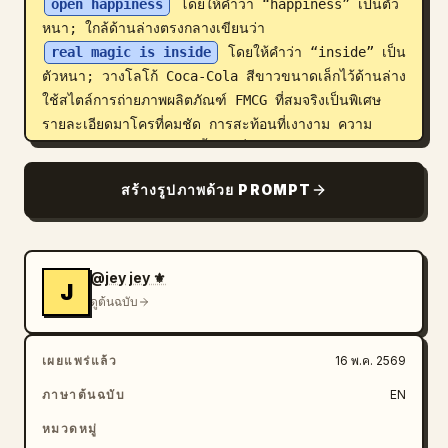
open happiness
 โดยให้คำว่า “happiness” เป็นตัว
หนา; ใกล้ด้านล่างตรงกลางเขียนว่า 
real magic is inside
 โดยให้คำว่า “inside” เป็น
ตัวหนา; วางโลโก้ Coca-Cola สีขาวขนาดเล็กไว้ด้านล่าง 
ใช้สไตล์การถ่ายภาพผลิตภัณฑ์ FMCG ที่สมจริงเป็นพิเศษ 
รายละเอียดมาโครที่คมชัด การสะท้อนที่เงางาม ความ
เปรียบต่างของสีแดง-ส้ม-น้ำเงินที่สมดุล องค์ประกอบภาพ
แบบมินิมอลระดับ Apple สไตล์โฆษณาแนวคอนเซปต์
สร้างรูปภาพด้วย PROMPT
ระดับ Cannes Lions ไม่มีวัตถุอื่น ไม่มีบุคคล และไม่มี
ลายน้ำ
@jey jey ⚜️
J
ดูต้นฉบับ
เผยแพร่แล้ว
16 พ.ค. 2569
ภาษาต้นฉบับ
EN
หมวดหมู่