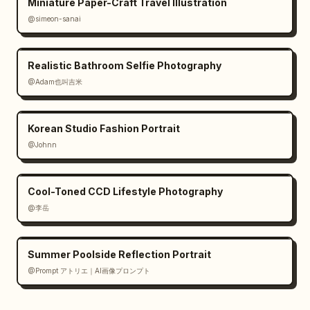
Miniature Paper-Craft Travel Illustration
@simeon-sanai
Realistic Bathroom Selfie Photography
@Adam也叫吉米
Korean Studio Fashion Portrait
@Johnn
Cool-Toned CCD Lifestyle Photography
@李岳
Summer Poolside Reflection Portrait
@Prompt アトリエ｜AI画像プロンプト