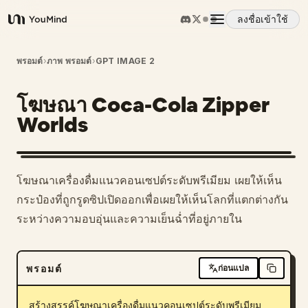
ลงชื่อเข้าใช้
YouMind
ภาพรวม
พรอมต์
›
ภาพ พรอมต์
›
GPT IMAGE 2
โฆษณา Coca-Cola Zipper
กรณีการใช้งาน
Worlds
ทักษะ
โฆษณาเครื่องดื่มแนวคอนเซปต์ระดับพรีเมียม เผยให้เห็น
พรอมต์
กระป๋องที่ถูกรูดซิปเปิดออกเพื่อเผยให้เห็นโลกที่แตกต่างกัน
ระหว่างความอบอุ่นและความเย็นฉ่ำที่อยู่ภายใน
ราคา
พรอมต์
ก่อนแปล
ดาวน์โหลด
สร้างสรรค์โฆษณาเครื่องดื่มแนวคอนเซปต์ระดับพรีเมียม