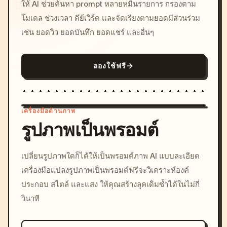
ให้ AI ช่วยค้นหา prompt หลายหมื่นรายการ กรองตาม
โมเดล ช่วงเวลา คีย์เวิร์ด และจัดเรียงตามยอดมีส่วนร่วม
เช่น ยอดวิว ยอดบันทึก ยอดแชร์ และอื่นๆ
ลองใช้ฟรี
เครื่องมือด้านภาพ
รูปภาพเป็นพรอมต์
/imagine prompt: cinemati
เปลี่ยนรูปภาพใดก็ได้ให้เป็นพรอมต์ภาพ AI แบบละเอียด
c, cyberpunk sunset, neon
เครื่องมือแปลงรูปภาพเป็นพรอมต์ฟรีจะวิเคราะห์องค์
colors, 8k --v 6.0
ประกอบ สไตล์ และแสง ให้คุณสร้างลุคเดิมซ้ำได้ในไม่กี่
วินาที