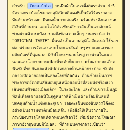
สำหรับ 
Coca-Cola
 บนผืนผ้าใบแนวตั้งอัตราส่วน 4:5 
บล็อก
จัดวางกระป๋องโซดาอะลูมิเนียมสีแดงที่เย็นจัดไว้ตรงกลาง 
หันด้านหน้าออก มีหยดน้ำเกาะสมจริง พร้อมห่วงดึงและขอบ
อัปเดต
สีเงินที่ด้านบน และโลโก้ตัวเขียนสีขาวอันเป็นเอกลักษณ์
พาดผ่านตัวกระป๋อง รวมถึงข้อความเล็กๆ บนกระป๋องว่า 
“ORIGINAL TASTE” พื้นหลังเป็นฉากสตูดิโอสีแดงสดไร้รอย
ต่อ พร้อมการจัดแสงแบบโฆษณาสินค้าหรูหราและเงาของ
ผลิตภัณฑ์ที่นุ่มนวล มีซิปโลหะขนาดใหญ่วางพาดในแนว
นอนและโอบรอบกระป๋องที่ระดับกึ่งกลาง พร้อมรายละเอียด
ฟันซิปที่ขบกันและหัวซิปตรงกลางด้านหน้ากระป๋อง ซิปดัง
กล่าวเปิดฉากออกเป็นสองโลกที่ตัดกัน: ด้านซ้ายเป็นภาพ
พระอาทิตย์ตกดินสีส้มอบอุ่นเหนือขอบน้ำที่สงบนิ่งพร้อมเงา
เส้นขอบฟ้าของเมืองเล็กๆ ในระยะไกล และด้านขวาเป็นภูมิ
ทัศน์เทือกเขาแอลป์ในฤดูหนาวสีฟ้าเย็นฉ่ำพร้อมต้นสนที่
ปกคลุมด้วยน้ำแข็งและภูเขา รอยตะเข็บของซิปควรโค้งงอ
อย่างเป็นธรรมชาติเหมือนคลื่น เพื่อสื่อให้เห็นว่าภายใน
กระป๋องบรรจุโลกแห่งเวทมนตร์เอาไว้ เพิ่มข้อความโฆษณา
ภาษาอังกฤษแบบมินิมอล: ที่ด้านบนตรงกลางเขียนว่า 