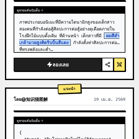
ดูพรอมต์ฉบับเต็ม
ภาพประกอบอนิเมะที่มีความไดนามิกสูงของเด็กสาว
สองคนที่กำลังต่อสู้ศิลปะการต่อสู้อย่างดุเดือดภายใน
โรงฝึกไม้แบบดั้งเดิม ที่ด้านหน้า เด็กสาวที่มี 
ผมสีดำ
เกล้ามวยสูงติดริบบิ้นสีแดง
 กำลังตั้งท่าศิลปะการต่อสู้
ที่ทรงพลังและต่ำ…
ลองเลย
แนะนำ
โดย
@
知识猫图解
19 เม.ย. 2569
ดูพรอมต์ฉบับเต็ม
{
