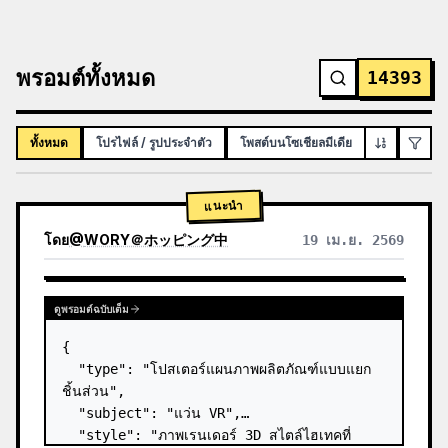
พรอมต์ทั้งหมด
14393
ทั้งหมด
โปรไฟล์ / รูปประจำตัว
โพสต์บนโซเชียลมีเดีย
อินโฟกราฟิก
แนะนำ
โดย
@
WORY＠ホッピング中
19 เม.ย. 2569
ดูพรอมต์ฉบับเต็ม
{

  "type": "โปสเตอร์แผนภาพผลิตภัณฑ์แบบแยก
ชิ้นส่วน",

  "subject": "แว่น VR",

  "style": "ภาพเรนเดอร์ 3D สไตล์ไฮเทคที่