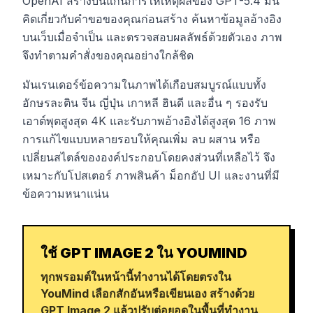
OpenAI สร้างบนแกนการให้เหตุผลของ GPT-5.4 มัน
คิดเกี่ยวกับคำขอของคุณก่อนสร้าง ค้นหาข้อมูลอ้างอิง
บนเว็บเมื่อจำเป็น และตรวจสอบผลลัพธ์ด้วยตัวเอง ภาพ
จึงทำตามคำสั่งของคุณอย่างใกล้ชิด
มันเรนเดอร์ข้อความในภาพได้เกือบสมบูรณ์แบบทั้ง
อักษรละติน จีน ญี่ปุ่น เกาหลี ฮินดี และอื่น ๆ รองรับ
เอาต์พุตสูงสุด 4K และรับภาพอ้างอิงได้สูงสุด 16 ภาพ
การแก้ไขแบบหลายรอบให้คุณเพิ่ม ลบ ผสาน หรือ
เปลี่ยนสไตล์ขององค์ประกอบโดยคงส่วนที่เหลือไว้ จึง
เหมาะกับโปสเตอร์ ภาพสินค้า ม็อกอัป UI และงานที่มี
ข้อความหนาแน่น
ใช้ GPT IMAGE 2 ใน YOUMIND
ทุกพรอมต์ในหน้านี้ทำงานได้โดยตรงใน
YouMind เลือกสักอันหรือเขียนเอง สร้างด้วย
GPT Image 2 แล้วปรับต่อยอดในพื้นที่ทำงาน