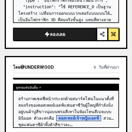
  "type": "อินโฟกราฟิกไทม์ไลน์วิวัฒนาการ",

  "instruction": "ใช้ REFERENCE_0 เป็นฐาน
โครงสร้าง เปลี่ยนการออกแบบเวกเตอร์แบบแบนให้
เป็นอินโฟกราฟิก 3D ที่สมจริงขั้นสูง แทนที่ทางลาด
เรียบๆ ด้วยขั้นบันไดหินที่ชัดเจน และอัปเกรดสิ่งมี
ชีวิตทั้งหมดให้เป็นโมเดล 3D ที่สมจ…
ลองเลย
โดย
@
UNDERWOOD
6 วันที่ผ่านมา
ดูพรอมต์ฉบับเต็ม
สร้างภาพเซลฟี่หน้ากระจกด้วยสมาร์ทโฟนในแนวตั้งที่
สมจริงของคอสเพลย์เอลฟ์แฟนตาซีวัยผู้ใหญ่ที่กำลังนั่ง
อยู่บนผ้าปูสีขาวนุ่มบนพรมสีเทาในห้องโทนสีเบจแบบ
มินิมอล ตัวละครคือ 
คอสเพลย์เจ้าหญิงเอลฟ์
 สวม
ชุดแฟนตาซีผ้าทิ้งตัวสีขาวละ…