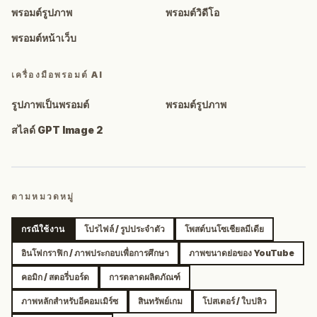
พรอมต์รูปภาพ
พรอมต์วิดีโอ
พรอมต์หน้าเว็บ
เครื่องมือพรอมต์ AI
รูปภาพเป็นพรอมต์
พรอมต์รูปภาพ
สไลด์ GPT Image 2
ตามหมวดหมู่
กรณีใช้งาน
โปรไฟล์ / รูปประจำตัว
โพสต์บนโซเชียลมีเดีย
อินโฟกราฟิก / ภาพประกอบเพื่อการศึกษา
ภาพขนาดย่อของ YouTube
คอมิก / สตอรี่บอร์ด
การตลาดผลิตภัณฑ์
ภาพหลักสำหรับอีคอมเมิร์ซ
สินทรัพย์เกม
โปสเตอร์ / ใบปลิว