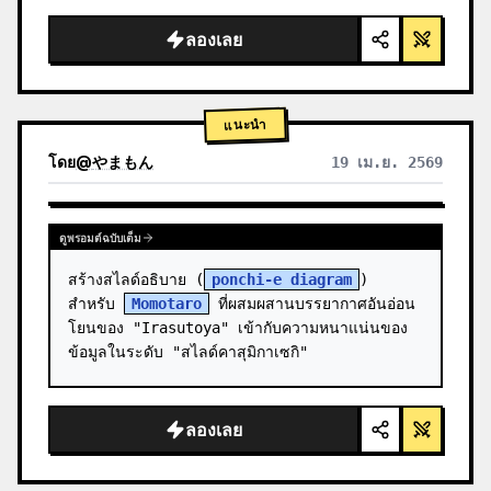
สะอาดตา แสงสตูดิโอ เน้นจุดเรืองแสง",

  "background": "
ไล่เฉดสีม่วงและน้ำเงิน
ลองเลย
อ่อน
",

  "header":…
แนะนำ
โดย
@
やまもん
19 เม.ย. 2569
ดูผลลัพธ์จากโมเดลอื่น
ดูพรอมต์ฉบับเต็ม
สร้างสไลด์อธิบาย (
ponchi-e diagram
) 
สำหรับ 
Momotaro
 ที่ผสมผสานบรรยากาศอันอ่อน
โยนของ "Irasutoya" เข้ากับความหนาแน่นของ
ข้อมูลในระดับ "สไลด์คาสุมิกาเซกิ"
ลองเลย