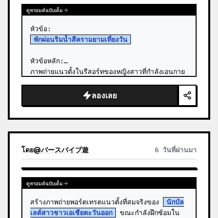
ดูพรอมต์ฉบับเต็ม
พักผ่อนริมน้ำสีครามยามเที่ยงวัน
หัวข้อหลัก:

ภาพถ่ายแนวตั้งในรีสอร์ทของหญิงสาวที่กำลังเอนกาย
ใน 
ชุดว่ายน้ำสีขาว
 บนระเบียงไม้สีดำที่ยื่นออกไป
เหนือผืนน้ำทะเลสีฟ้าใสแจ๋ว ท่ามกลางแสงแดดจ…
ลองเลย
โดย
@
バースバイブ遊
6 วันที่ผ่านมา
ดูพรอมต์ฉบับเต็ม
สร้างภาพถ่ายพอร์ตเทรตแนวตั้งที่สมจริงของ 
นักบัล
เลต์สาวชาวเอเชียตะวันออก
 ขณะกำลังฝึกซ้อมใน