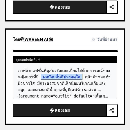
ลองเลย
โดย
@
WAREEN AI 💟
6 วันที่ผ่านมา
ดูพรอมต์ฉบับเต็ม
ภาพถ่ายแฟชั่นที่ดูสมจริงและเปี่ยมไปด้วยอารมณ์ของ
หญิงสาวที่มี 
ผมบ๊อบสั้นสีม่วงสดใส
 หน้าม้าซอฟต์ๆ 
ผิวขาวใส มีกระธรรมชาติเล็กน้อยบริเวณแก้มและ
จมูก และดวงตาสีน้ำตาลที่ดูมีเสน่ห์ เธอสวม 
{argument name="outfit" default="เสื้อเช…
ลองเลย