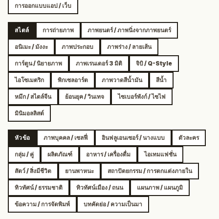
การออกแบบแอป / เว็บ
สไตล์
การถ่ายภาพ
ภาพยนตร์ / ภาพนิ่งจากภาพยนตร์
อนิเมะ / มังงะ
ภาพประกอบ
ภาพร่าง / ลายเส้น
การ์ตูน / นิยายภาพ
ภาพเรนเดอร์ 3 มิติ
จิบิ / Q-Style
ไอโซเมตริก
พิกเซลอาร์ต
ภาพวาดสีน้ำมัน
สีน้ำ
หมึก / สไตล์จีน
ย้อนยุค / วินเทจ
ไซเบอร์พังก์ / ไซไฟ
มินิมอลลิสต์
หัวข้อ
ภาพบุคคล / เซลฟี่
อินฟลูเอนเซอร์ / นางแบบ
ตัวละคร
กลุ่ม / คู่
ผลิตภัณฑ์
อาหาร / เครื่องดื่ม
ไอเทมแฟชั่น
สัตว์ / สิ่งมีชีวิต
ยานพาหนะ
สถาปัตยกรรม / การตกแต่งภายใน
ทิวทัศน์ / ธรรมชาติ
ทิวทัศน์เมือง / ถนน
แผนภาพ / แผนภูมิ
ข้อความ / การจัดพิมพ์
บทคัดย่อ / ความเป็นมา