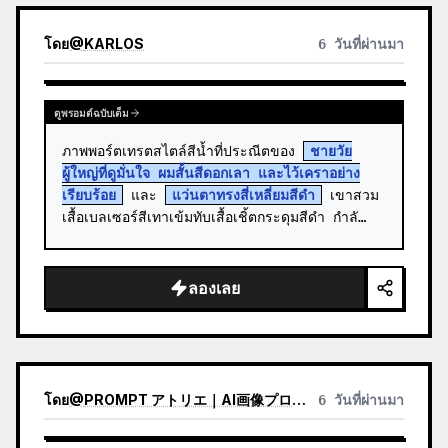
โดย
@
KARLOS
6 วันที่ผ่านมา
ดูพรอมต์ฉบับเต็ม
ภาพพอร์ตเทรตสไตล์สีน้ำที่ประณีตของ 
ชายวัย
ผู้ใหญ่ที่ดูมั่นใจ ผมสั้นสีดอกเลา และไว้เคราอย่าง
เรียบร้อย
 และ 
แว่นตาทรงสี่เหลี่ยมสีดำ
 เขาสวม
เสื้อเบลเซอร์สีเทาเข้มทับเสื้อเชิ้ตกระดุมสีดำ กำลั…
ลองเลย
โดย
@
PROMPT アトリエ｜AI画像プロンプト
6 วันที่ผ่านมา