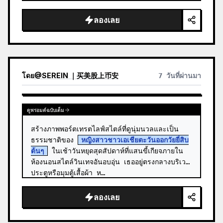
สั้นสีบ…
ลองเลย
โดย
@
SEREIN ｜买美股上币安
7 วันที่ผ่านมา
ดูพรอมต์ฉบับเต็ม
สร้างภาพพอร์ตเทรตไลฟ์สไตล์ที่ดูนุ่มนวลและเป็น
ธรรมชาติของ 
หญิงสาวชาวเอเชียตะวันออกวัยยี่สิบ
ต้นๆ
 ในเช้าวันหยุดสุดสัปดาห์ที่แสนขี้เกียจภายใน
ห้องนอนสไตล์วินเทจอันอบอุ่น เธออยู่ตรงกลางบริเวณ
ประตูหรือมุมตู้เสื้อผ้า ห…
ลองเลย