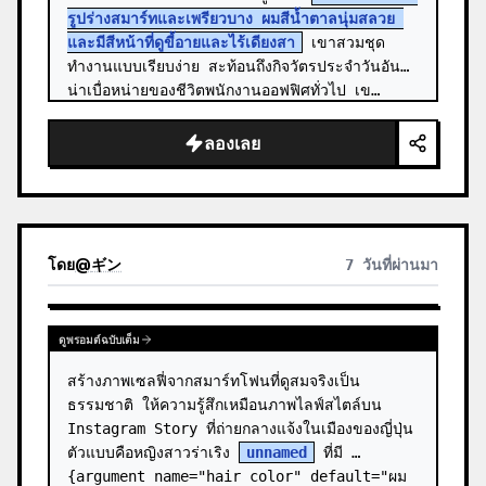
รูปร่างสมาร์ทและเพรียวบาง ผมสีน้ำตาลนุ่มสลวย 
และมีสีหน้าที่ดูขี้อายและไร้เดียงสา
 เขาสวมชุด
ทำงานแบบเรียบง่าย สะท้อนถึงกิจวัตรประจำวันอัน
น่าเบื่อหน่ายของชีวิตพนักงานออฟฟิศทั่วไป เข…
ลองเลย
โดย
@
ギン
7 วันที่ผ่านมา
ดูพรอมต์ฉบับเต็ม
สร้างภาพเซลฟี่จากสมาร์ทโฟนที่ดูสมจริงเป็น
ธรรมชาติ ให้ความรู้สึกเหมือนภาพไลฟ์สไตล์บน 
Instagram Story ที่ถ่ายกลางแจ้งในเมืองของญี่ปุ่น 
ตัวแบบคือหญิงสาวร่าเริง 
unnamed
 ที่มี 
{argument name="hair color" default="ผม