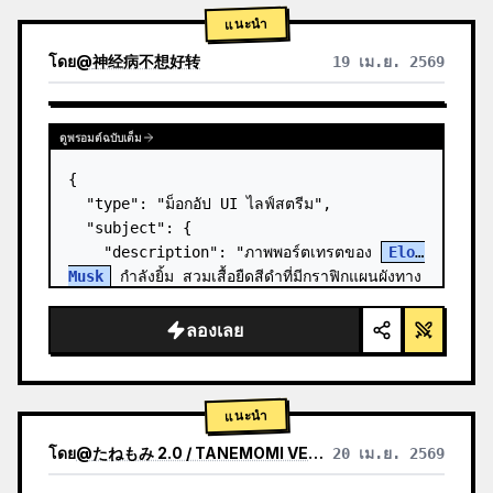
แนะนำ
โดย
@
神经病不想好转
19 เม.ย. 2569
ดูพรอมต์ฉบับเต็ม
{

  "type": "ม็อกอัป UI ไลฟ์สตรีม",

  "subject": {

    "description": "ภาพพอร์ตเทรตของ 
Elon 
Musk
 กำลังยิ้ม สวมเสื้อยืดสีดำที่มีกราฟิกแผนผังทาง
เทคนิคสีขาว",

    "background": "ด้านซ้ายแสดงหน้าจอที่มี
ลองเลย
ข้อความ '{argument n…
แนะนำ
โดย
@
たねもみ 2.0 / TANEMOMI VER2.0
20 เม.ย. 2569