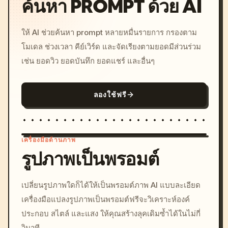
ค้นหา PROMPT ด้วย AI
ให้ AI ช่วยค้นหา prompt หลายหมื่นรายการ กรองตาม
โมเดล ช่วงเวลา คีย์เวิร์ด และจัดเรียงตามยอดมีส่วนร่วม
เช่น ยอดวิว ยอดบันทึก ยอดแชร์ และอื่นๆ
ลองใช้ฟรี
เครื่องมือด้านภาพ
รูปภาพเป็นพรอมต์
/imagine prompt: cinemati
เปลี่ยนรูปภาพใดก็ได้ให้เป็นพรอมต์ภาพ AI แบบละเอียด
c, cyberpunk sunset, neon
เครื่องมือแปลงรูปภาพเป็นพรอมต์ฟรีจะวิเคราะห์องค์
colors, 8k --v 6.0
ประกอบ สไตล์ และแสง ให้คุณสร้างลุคเดิมซ้ำได้ในไม่กี่
วินาที