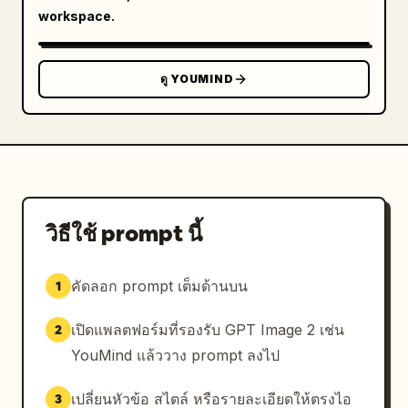
หุ่น","position":"ขวาบน","count":6,"labels":
workspace.
["Pattern Drafting","Panel 
Line","Balance","Grain 
Direction","Patternmaking","Draping"]},
ดู YOUMIND
{"title":"การตัดเย็บและชุด
ตัวอย่าง","position":"ขวาก
ลาง","count":5,"labels":
["Cutting","Layout","Sample 
Sewing","Combination Sequence","Technology 
Test"]},{"title":"การฟิตติ้งและการ
แก้ไข","position":"ขวากลางค่อน
วิธีใช้ prompt นี้
ล่าง","count":4,"labels":["Fit 
test","Before","After","Revision"]},
คัดลอก prompt เต็มด้านบน
1
{"title":"การทำงานเป็นทีม","position":"ซ้าย
ล่าง","count":8,"labels":["Design 
เปิดแพลตฟอร์มที่รองรับ GPT Image 2 เช่น
2
Team","Patternmaker","Fabric Table","Fit 
Model","Design Review","Technical 
YouMind แล้ววาง prompt ลงไป
Meeting","Merchandising","QC"]},
{"title":"การนำเสนอชุดสำเร็จ","position":"กลาง
เปลี่ยนหัวข้อ สไตล์ หรือรายละเอียดให้ตรงไอ
3