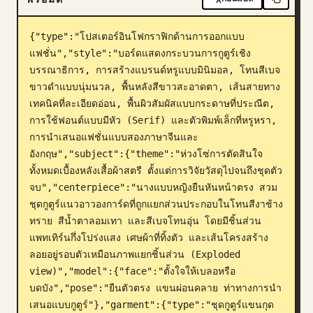
บล็อก
{"type":"โปสเตอร์อินโฟกราฟิกด้านการออกแบบ
แฟชั่น","style":"บอร์ดแสดงกระบวนการกูตูร์เชิง
อัปเดต
บรรณาธิการ, การสร้างแบรนด์หรูแบบมินิมอล, โทนสีเบจ
ขาวดำแบบนุ่มนวล, พื้นหลังสีขาวสะอาดตา, เส้นสายทาง
เทคนิคที่ละเอียดอ่อน, พื้นผิวสัมผัสแบบกระดาษที่ประณีต, 
การใช้ฟอนต์แบบมีหัว (Serif) และตัวพิมพ์เล็กที่หรูหรา, 
การนำเสนอแฟชั่นแบบสองภาษาจีนและ
อังกฤษ","subject":{"theme":"ห่วงโซ่การตัดสินใจ
ทั้งหมดเบื้องหลังเสื้อผ้าสตรี ตั้งแต่การวิจัยวัสดุไปจนถึงชุดตัว
จบ","centerpiece":"นางแบบหญิงยืนหันหน้าตรง สวม
ชุดกูตูร์แนวอาวองการ์ดที่ถูกแยกส่วนประกอบในโทนสีงาช้าง 
ทราย สีน้ำตาลอมเทา และสีเบจโทนอุ่น โดยมีชิ้นส่วน
แพทเทิร์นกึ่งโปร่งแสง เศษผ้าที่ทิ้งตัว และเส้นโครงสร้าง
ลอยอยู่รอบตัวเหมือนภาพแยกชิ้นส่วน (Exploded 
view)","model":{"face":"ตั้งใจให้เบลอหรือ
บดบัง","pose":"ยืนตัวตรง แขนผ่อนคลาย ท่าทางการนำ
เสนอแบบกูตูร์"},"garment":{"type":"ชุดกูตูร์แขนกุด