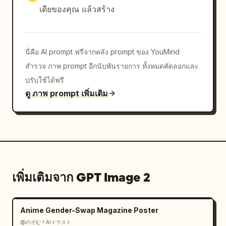
ล่าง","count":5,"labels":["Look","Finished 
เดียของคุณ แล้วสร้าง
Front & Back","Label & 
Cm","Packaging","Detail"]},{"title":"การสวมใส่
จริง","position":"ขวาล่างค่อน
นี่คือ AI prompt ฟรีจากคลัง prompt ของ YouMind
กลาง","count":4,"labels":
สำรวจ ภาพ prompt อีกนับพันรายการ ทั้งหมดคัดลอกและ
["Drape","Proportion","Movement in 
Motion","Close-up"]},{"title":"สรุปเหตุและ
ปรับใช้ได้ฟรี
ผล","position":"ขวาล่าง","count":6,"labels":
ดู ภาพ prompt เพิ่มเติม
["Material Base","Aesthetic 
Judgment","Structural Engineering","Craft 
Precision","Body Negotiation","All these 
shape one result"]}],"additional_elements":
{"technical_drawings":12,"fabric_swatches":8,
"process_photos":23,"mini figure 
เพิ่มเติมจาก GPT Image 2
sketches":10,"diagram_arrows":"ลูกศรชี้รายละเอียด
เส้นบางๆ จำนวนมากและตัวเลขกำกับที่เชื่อมโยงขั้นตอน
กระบวนการเข้ากับชุดตรงกลาง"}},"text":
Anime Gender-Swap Magazine Poster
{"headline_cn":"一件女装诞生的因果
@のぞむ＊AIイラスト
链","headline_en":"THE CAUSAL CHAIN OF A 