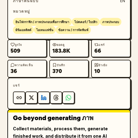
ภาษาต้นฉบับ
EN
Image","Occasion Positioning","Silhouette 
หมวดหมู่
Intention","Design Sketch"]},{"title":"การ
ออกแบบและโครงร่าง","position":"ซ้ายกลางค่อน
อินโฟกราฟิก / ภาพประกอบเพื่อการศึกษา
โปสเตอร์ / ใบปลิว
ภาพประกอบ
ล่าง","count":7,"labels":["Drape 
มินิมอลลิสต์
ไอเทมแฟชั่น
ข้อความ / การจัดพิมพ์
Sketch","Construction Line","Form Sketch 
Relationship","Volume Line","Wear 
ถูกใจ
ยอดดู
แชร์
509
183.8K
66
Line","Movement Line","Proportion"]},
{"title":"ห่วงโซ่ข้อมูลกลาง","position":"ซ้ายกลาง
และตรงกลาง","count":13,"labels":["RAW 
ความคิดเห็น
บันทึก
อ้างอิง
36
370
10
MATERIAL AND FABRIC","MATERIAL DENSITY 
FORCE","INSPIRATION BECOMES 
แชร์
DIRECTION","SKETCH DECIDES SHAPE","DRAPE 
PRACTICE SHAPES THE SILHOUETTE","DRAPING & 
PATTERNMAKING","THE PATTERN SYSTEM","SAMPLE 
SEWING","FITTING REVEALS TRUTH","REVISED 
Go beyond generating ภาพ
MAKES IT RIGHT","TEAM COLLABORATION","FINAL 
CONSTRUCTION","COLLABORATION MADE VISIBLE"]},
Collect materials, process them, generate
{"title":"การทำแพทเทิร์นและการขึ้น
finished work, and distribute it from one AI