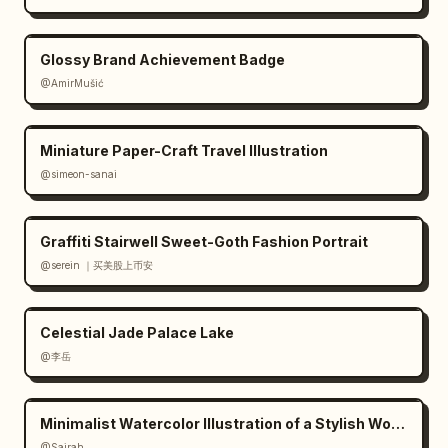
WOMEN'S GARMENT","top_right_quote":"เสื้อผ้าที่
เสร็จสมบูรณ์คือสิ่งที่มองเห็นได้ การทำงานร่วมกันคือสิ่งที่
Glossy Brand Achievement Badge
ทำให้มองเห็นได้ ทุกรอยตะเข็บเก็บรักษาการตัดสินใจเอา
@AmirMušić
ไว้","footer":"เสื้อผ้าดำรงอยู่ได้เพราะการตัดสินใจนับไม่
ถ้วน"},"color_palette":{"primary":"
ivory, cream, sand, beige, taupe
Miniature Paper-Craft Travel Illustration
","background":"ขาวโทนอุ่น","accent":"เส้นสายสี
@simeon-sanai
เทาอ่อนและข้อความสีน้ำตาลหม่น"},"rendering":
{"lighting":"แสงสตูดิโอนุ่มนวล, แสงฟุ้งและเงา
จาง","detail_level":"สูงมาก","composition":"อิน
Graffiti Stairwell Sweet-Goth Fashion Portrait
โฟกราฟิกคุณภาพระดับนิตยสาร โดยมีนางแบบอยู่ตรงกลาง
@serein ｜买美股上币安
และแผงข้อมูลด้านข้างแบบโมดูลาร์ที่แคบ","mood":"เน้น
ปัญญา, ประณีต, ขับเคลื่อนด้วยกระบวนการ, กูตูร์อาเทลิ
Celestial Jade Palace Lake
เยร์"}}
@李岳
Minimalist Watercolor Illustration of a Stylish Woman
@Sairah