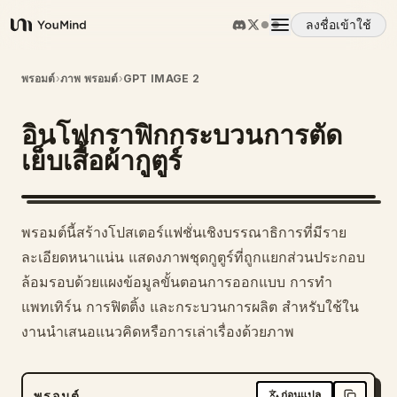
ลงชื่อเข้าใช้
YouMind
ภาพรวม
พรอมต์
›
ภาพ พรอมต์
›
GPT IMAGE 2
อินโฟกราฟิกกระบวนการตัด
กรณีการใช้งาน
เย็บเสื้อผ้ากูตูร์
ทักษะ
พรอมต์นี้สร้างโปสเตอร์แฟชั่นเชิงบรรณาธิการที่มีราย
พรอมต์
ละเอียดหนาแน่น แสดงภาพชุดกูตูร์ที่ถูกแยกส่วนประกอบ
ล้อมรอบด้วยแผงข้อมูลขั้นตอนการออกแบบ การทำ
แพทเทิร์น การฟิตติ้ง และกระบวนการผลิต สำหรับใช้ใน
ราคา
งานนำเสนอแนวคิดหรือการเล่าเรื่องด้วยภาพ
ดาวน์โหลด
พรอมต์
ก่อนแปล