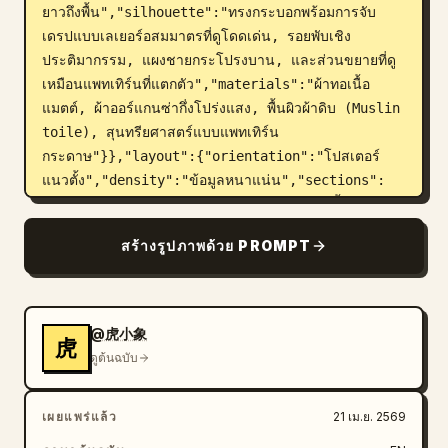
ยาวถึงพื้น","silhouette":"ทรงกระบอกพร้อมการจับ
เดรปแบบเลเยอร์อสมมาตรที่ดูโดดเด่น, รอยพับเชิง
ประติมากรรม, แผงชายกระโปรงบาน, และส่วนขยายที่ดู
เหมือนแพทเทิร์นที่แตกตัว","materials":"ผ้าทอเนื้อ
แมตต์, ผ้าออร์แกนซ่ากึ่งโปร่งแสง, พื้นผิวผ้าดิบ (Muslin 
toile), สุนทรียศาสตร์แบบแพทเทิร์น
กระดาษ"}},"layout":{"orientation":"โปสเตอร์
แนวตั้ง","density":"ข้อมูลหนาแน่น","sections":
[{"title":"ห่วงโซ่เหตุและผลของการกำเนิดเสื้อผ้า
สตรี","position":"ส่วนหัวด้าน
สร้างรูปภาพด้วย PROMPT
บน","count":1,"labels":["THE CAUSAL CHAIN OF 
A WOMEN'S GARMENT"]},{"title":"เส้นใยและ
วัสดุ","position":"ซ้ายบน","count":6,"labels":
["Fiber","Yarn Structure","Fabric 
@虎小象
虎
Construction","Weight","Drape","Surface 
ดูต้นฉบับ
Texture"]},{"title":"แรงบันดาลใจและการ
วางแผน","position":"ซ้ายกลางค่อน
เผยแพร่แล้ว
21 เม.ย. 2569
บน","count":6,"labels":["Inspiration 
Source","Color Direction","Woman 