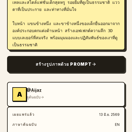
เทลและสไตล์แฟชั่นเด็กสุดหรู รอยยิ้มที่ดูเป็นธรรมชาติ แวว
ตาที่เป็นประกาย และท่าทางที่มั่นใจ

ใบหน้า แขนข้างหนึ่ง และขาข้างหนึ่งของเด็กยื่นออกมาจาก
องค์ประกอบตกแต่งด้านหน้า สร้างเอฟเฟกต์ความลึก 3D 
แบบเลเยอร์ที่สมจริง พร้อมมุมมองและปฏิสัมพันธ์ของเงาที่ดู
เป็นธรรมชาติ

แสงแดดอ่อนๆ ยามโกลเด้นอาวร์ส่องผ่านหน้าต่าง
สร้างรูปภาพด้วย PROMPT
สถาปัตยกรรมขนาดใหญ่ สร้างไฮไลท์ที่งดงาม แสงเรืองรอง
แบบภาพยนตร์ และลำแสงที่ดูมีมิติ การจัดแสงระดับสตูดิโอ 
ผิวสัมผัสที่สมจริงเป็นพิเศษ คุณภาพระดับภาพถ่ายแฟชั่นชั้น
นำ

@Aijaz
A
ดูต้นฉบับ
การจัดวางตัวอักษรที่ผสานเข้ากับองค์ประกอบอย่างลงตัว:

เผยแพร่แล้ว
13 มิ.ย. 2569
[NAME]
ภาษาต้นฉบับ
EN
CHAPTER 
[AGE]