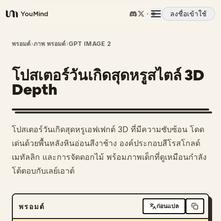
ลงชื่อเข้าใช้
YouMind
ภาพรวม
พรอมต์
›
ภาพ พรอมต์
›
GPT IMAGE 2
โปสเตอร์วันเกิดสุดหรูสไตล์ 3D
กรณีการใช้งาน
Depth
ทักษะ
โปสเตอร์วันเกิดสุดหรูเอฟเฟกต์ 3D ที่มีความซับซ้อน โดด
พรอมต์
เด่นด้วยพื้นหลังหินอ่อนสีงาช้าง องค์ประกอบสีโรสโกลด์
เมทัลลิก และการจัดดอกไม้ พร้อมภาพเด็กที่ดูเหมือนกำลัง
โต้ตอบกับเลย์เอาต์
ราคา
ดาวน์โหลด
พรอมต์
ก่อนแปล