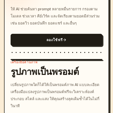
ให้ AI ช่วยค้นหา prompt หลายหมื่นรายการ กรองตาม
โมเดล ช่วงเวลา คีย์เวิร์ด และจัดเรียงตามยอดมีส่วนร่วม
เช่น ยอดวิว ยอดบันทึก ยอดแชร์ และอื่นๆ
ลองใช้ฟรี
เครื่องมือด้านภาพ
รูปภาพเป็นพรอมต์
/imagine prompt: cinemati
เปลี่ยนรูปภาพใดก็ได้ให้เป็นพรอมต์ภาพ AI แบบละเอียด
c, cyberpunk sunset, neon
เครื่องมือแปลงรูปภาพเป็นพรอมต์ฟรีจะวิเคราะห์องค์
colors, 8k --v 6.0
ประกอบ สไตล์ และแสง ให้คุณสร้างลุคเดิมซ้ำได้ในไม่กี่
วินาที