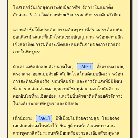
โปสเตอร์วันเกิดสุดหรูระดับมืออาชีพ จัดวางในแนวตั้ง
บล็อก
สัดส่วน 3:4 สไตล์ภาพถ่ายเชิงบรรณาธิการระดับพรีเมียม

อัปเดต
ฉากหลังซุ้มโค้งประติมากรรมอันหรูหราที่สร้างสรรค์จากหิน
อ่อนสีงาช้างและพื้นผิวโทนแชมเปญนุ่มนวล พร้อมความลึก
เชิงสถาปัตยกรรมที่ประณีตและสุนทรียภาพของการตกแต่ง
ภายในที่หรูหรา

ตัวเลขเมทัลลิกลอยตัวขนาดใหญ่ 
[AGE]
 ตั้งตระหง่านอยู่
ตรงกลาง ออกแบบด้วยผิวสัมผัสโรสโกลด์แบบปัดเงา พร้อม
การสะท้อนที่สมจริง ขอบที่คมชัด และการจัดแสงที่มีมิติซับ
ซ้อน รายล้อมด้วยดอกกุหลาบสีชมพูอ่อน ดอกโบตั๋นสีขาว 
ดอกยิปโซที่ละเอียดอ่อน และริบบิ้นผ้าซาตินที่ลอยตัวจัดวาง
ในองค์ประกอบที่หรูหราและมีศิลปะ

เด็กน้อยวัย 
[AGE]
 ปีที่เปี่ยมไปด้วยความสุข โดยยังคง
เอกลักษณ์ของใบหน้าไว้ ยืนอยู่ด้านหน้าตัวเลขบางส่วน 
สวมชุดถักสีครีมระดับพรีเมียมพร้อมรายละเอียดสีชมพูพาส