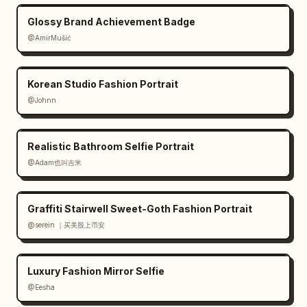
Glossy Brand Achievement Badge
@AmirMušić
Korean Studio Fashion Portrait
@Johnn
Realistic Bathroom Selfie Portrait
@Adam也叫吉米
Graffiti Stairwell Sweet-Goth Fashion Portrait
@serein ｜买美股上币安
Luxury Fashion Mirror Selfie
@Eesha