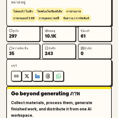
หมวดหมู่
A YEAR OF MAGIC,

โปสเตอร์ / ใบปลิว
โพสต์บนโซเชียลมีเดีย
การถ่ายภาพ
A FUTURE OF DREAMS

ภาพเรนเดอร์ 3 มิติ
ภาพบุคคล / เซลฟี่
ข้อความ / การจัดพิมพ์
ตัวอักษร Serif สุดหรูพร้อมการเว้นระยะห่างแบบนิตยสาร
ถูกใจ
ยอดดู
แชร์
297
10.1K
61
แฟชั่นสมัยใหม่

โทนสีหรูหรา: สีงาช้าง, สีทองแชมเปญ, สีชมพูบลัช, สี
ความคิดเห็น
บันทึก
อ้างอิง
35
243
0
ขาวมุก, สีเบจอ่อน

แชร์
การเรนเดอร์ภาพถ่ายที่สมจริงและละเอียดเป็นพิเศษ ระยะ
ชัดลึกระดับพรีเมียม เงาที่เป็นธรรมชาติ วัสดุที่ดูสมจริง 
คุณภาพระดับแคมเปญโฆษณาสุดหรู องค์ประกอบที่สะอาด
ตา สไตล์ที่ซับซ้อน ไม่มีภาพบิดเบี้ยว ไม่มีข้อผิดพลาดจาก 
Go beyond generating ภาพ
AI คุณภาพระดับผลงานชิ้นเอก
Collect materials, process them, generate
finished work, and distribute it from one AI
workspace.