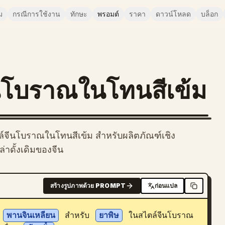
ม
กรณีการใช้งาน
ทักษะ
พรอมต์
ราคา
ดาวน์โหลด
บล็อก
ีนโบราณในโทนสีเข้ม
์จีนโบราณในโทนสีเข้ม สำหรับผลิตภัณฑ์เชิง
่าดั้งเดิมของจีน
สร้างรูปภาพด้วย PROMPT
ก่อนแปล
 
พานจินเหลียน
 สำหรับ 
ยาพิษ
 ในสไตล์จีนโบราณ