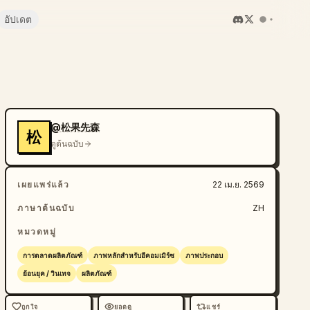
อัปเดต
@松果先森
松
ดูต้นฉบับ
เผยแพร่แล้ว
22 เม.ย. 2569
ภาษาต้นฉบับ
ZH
หมวดหมู่
การตลาดผลิตภัณฑ์
ภาพหลักสำหรับอีคอมเมิร์ซ
ภาพประกอบ
ย้อนยุค / วินเทจ
ผลิตภัณฑ์
ถูกใจ
ยอดดู
แชร์