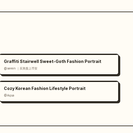
Graffiti Stairwell Sweet-Goth Fashion Portrait
@serein ｜买美股上币安
Cozy Korean Fashion Lifestyle Portrait
@Aqsa