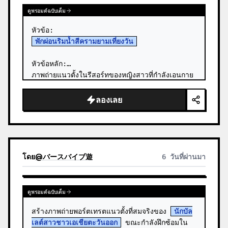
ดูพรอมต์ฉบับเต็ม
พักผ่อนริมน้ำสีครามยามเที่ยงวัน
หัวข้อหลัก:

ภาพถ่ายแนวตั้งในรีสอร์ทของหญิงสาวที่กำลังเอนกาย
ใน 
ชุดว่ายน้ำสีขาว
 บนระเบียงไม้สีดำที่ยื่นออกไป
เหนือผืนน้ำทะเลสีฟ้าใสแจ๋ว ท่ามกลางแสงแดดจ…
ลองเลย
โดย
@
バースバイブ遊
6 วันที่ผ่านมา
ดูพรอมต์ฉบับเต็ม
สร้างภาพถ่ายพอร์ตเทรตแนวตั้งที่สมจริงของ 
นักบัล
เลต์สาวชาวเอเชียตะวันออก
 ขณะกำลังฝึกซ้อมใน