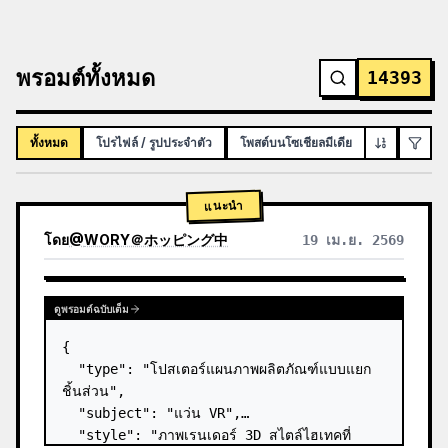
พรอมต์ทั้งหมด
14393
ทั้งหมด
โปรไฟล์ / รูปประจำตัว
โพสต์บนโซเชียลมีเดีย
อินโฟกราฟิก
แนะนำ
โดย
@
WORY＠ホッピング中
19 เม.ย. 2569
ดูพรอมต์ฉบับเต็ม
{

  "type": "โปสเตอร์แผนภาพผลิตภัณฑ์แบบแยก
ชิ้นส่วน",

  "subject": "แว่น VR",

  "style": "ภาพเรนเดอร์ 3D สไตล์ไฮเทคที่