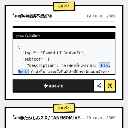
แนะนำ
โดย
@
神经病不想好转
19 เม.ย. 2569
ดูพรอมต์ฉบับเต็ม
{

  "type": "ม็อกอัป UI ไลฟ์สตรีม",

  "subject": {

    "description": "ภาพพอร์ตเทรตของ 
Elon 
Musk
 กำลังยิ้ม สวมเสื้อยืดสีดำที่มีกราฟิกแผนผังทาง
เทคนิคสีขาว",

    "background": "ด้านซ้ายแสดงหน้าจอที่มี
ลองเลย
ข้อความ '{argument n…
แนะนำ
โดย
@
たねもみ 2.0 / TANEMOMI VER2.0
20 เม.ย. 2569