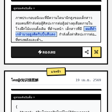
ดูพรอมต์ฉบับเต็ม
ภาพประกอบอนิเมะที่มีความไดนามิกสูงของเด็กสาว
สองคนที่กำลังต่อสู้ศิลปะการต่อสู้อย่างดุเดือดภายใน
โรงฝึกไม้แบบดั้งเดิม ที่ด้านหน้า เด็กสาวที่มี 
ผมสีดำ
เกล้ามวยสูงติดริบบิ้นสีแดง
 กำลังตั้งท่าศิลปะการต่อสู้
ที่ทรงพลังและต่ำ…
ลองเลย
แนะนำ
โดย
@
知识猫图解
19 เม.ย. 2569
ดูพรอมต์ฉบับเต็ม
{
