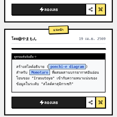
สะอาดตา แสงสตูดิโอ เน้นจุดเรืองแสง",

  "background": "
ไล่เฉดสีม่วงและน้ำเงิน
ลองเลย
อ่อน
",

  "header":…
แนะนำ
โดย
@
やまもん
19 เม.ย. 2569
ดูผลลัพธ์จากโมเดลอื่น
ดูพรอมต์ฉบับเต็ม
สร้างสไลด์อธิบาย (
ponchi-e diagram
) 
สำหรับ 
Momotaro
 ที่ผสมผสานบรรยากาศอันอ่อน
โยนของ "Irasutoya" เข้ากับความหนาแน่นของ
ข้อมูลในระดับ "สไลด์คาสุมิกาเซกิ"
ลองเลย