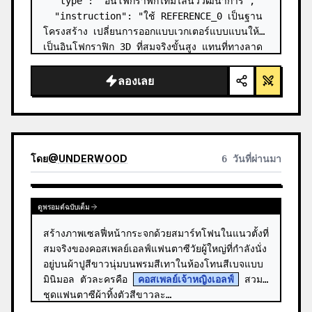
  "type": "อินโฟกราฟิกไทม์ไลน์วิวัฒนาการ",

  "instruction": "ใช้ REFERENCE_0 เป็นฐาน
โครงสร้าง เปลี่ยนการออกแบบเวกเตอร์แบบแบนให้
เป็นอินโฟกราฟิก 3D ที่สมจริงขั้นสูง แทนที่ทางลาด
เรียบๆ ด้วยขั้นบันไดหินที่ชัดเจน และอัปเกรดสิ่งมี
ชีวิตทั้งหมดให้เป็นโมเดล 3D ที่สมจ…
ลองเลย
โดย
@
UNDERWOOD
6 วันที่ผ่านมา
ดูพรอมต์ฉบับเต็ม
สร้างภาพเซลฟี่หน้ากระจกด้วยสมาร์ทโฟนในแนวตั้งที่
สมจริงของคอสเพลย์เอลฟ์แฟนตาซีวัยผู้ใหญ่ที่กำลังนั่ง
อยู่บนผ้าปูสีขาวนุ่มบนพรมสีเทาในห้องโทนสีเบจแบบ
มินิมอล ตัวละครคือ 
คอสเพลย์เจ้าหญิงเอลฟ์
 สวม
ชุดแฟนตาซีผ้าทิ้งตัวสีขาวละ…