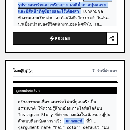
รูปร่างสมาร์ทและเพรียวบาง ผมสีน้ำตาลนุ่มสลวย 
และมีสีหน้าที่ดูขี้อายและไร้เดียงสา
 เขาสวมชุด
ทำงานแบบเรียบง่าย สะท้อนถึงกิจวัตรประจำวันอัน
น่าเบื่อหน่ายของชีวิตพนักงานออฟฟิศทั่วไป เข…
ลองเลย
โดย
@
ギン
7 วันที่ผ่านมา
ดูพรอมต์ฉบับเต็ม
สร้างภาพเซลฟี่จากสมาร์ทโฟนที่ดูสมจริงเป็น
ธรรมชาติ ให้ความรู้สึกเหมือนภาพไลฟ์สไตล์บน 
Instagram Story ที่ถ่ายกลางแจ้งในเมืองของญี่ปุ่น 
ตัวแบบคือหญิงสาวร่าเริง 
unnamed
 ที่มี 
{argument name="hair color" default="ผม