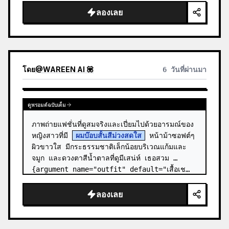
ลองเลย
โดย
@
WAREEN AI 💟
6 วันที่ผ่านมา
ดูพรอมต์ฉบับเต็ม
ภาพถ่ายแฟชั่นที่ดูสมจริงและเปี่ยมไปด้วยอารมณ์ของ
หญิงสาวที่มี 
ผมบ๊อบสั้นสีม่วงสดใส
 หน้าม้าซอฟต์ๆ 
ผิวขาวใส มีกระธรรมชาติเล็กน้อยบริเวณแก้มและ
จมูก และดวงตาสีน้ำตาลที่ดูมีเสน่ห์ เธอสวม 
{argument name="outfit" default="เสื้อเช…
ลองเลย