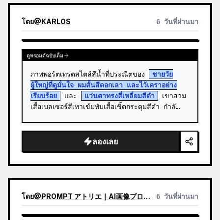
โดย
@
KARLOS
6 วันที่ผ่านมา
ดูพรอมต์ฉบับเต็ม
ภาพพอร์ตเทรตสไตล์สีน้ำที่ประณีตของ 
ชายวัย
ผู้ใหญ่ที่ดูมั่นใจ ผมสั้นสีดอกเลา และไว้เคราอย่าง
เรียบร้อย
 และ 
แว่นตาทรงสี่เหลี่ยมสีดำ
 เขาสวม
เสื้อเบลเซอร์สีเทาเข้มทับเสื้อเชิ้ตกระดุมสีดำ กำลั…
ลองเลย
โดย
@
PROMPT アトリエ｜AI画像プロンプト
6 วันที่ผ่านมา