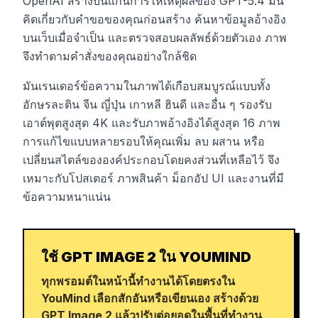
OpenAI สร้างบนแกนการให้เหตุผลของ GPT-5.4 มัน
คิดเกี่ยวกับคำขอของคุณก่อนสร้าง ค้นหาข้อมูลอ้างอิง
บนเว็บเมื่อจำเป็น และตรวจสอบผลลัพธ์ด้วยตัวเอง ภาพ
จึงทำตามคำสั่งของคุณอย่างใกล้ชิด
มันเรนเดอร์ข้อความในภาพได้เกือบสมบูรณ์แบบทั้ง
อักษรละติน จีน ญี่ปุ่น เกาหลี ฮินดี และอื่น ๆ รองรับ
เอาต์พุตสูงสุด 4K และรับภาพอ้างอิงได้สูงสุด 16 ภาพ
การแก้ไขแบบหลายรอบให้คุณเพิ่ม ลบ ผสาน หรือ
เปลี่ยนสไตล์ขององค์ประกอบโดยคงส่วนที่เหลือไว้ จึง
เหมาะกับโปสเตอร์ ภาพสินค้า ม็อกอัป UI และงานที่มี
ข้อความหนาแน่น
ใช้ GPT IMAGE 2 ใน YOUMIND
ทุกพรอมต์ในหน้านี้ทำงานได้โดยตรงใน
YouMind เลือกสักอันหรือเขียนเอง สร้างด้วย
GPT Image 2 แล้วปรับต่อยอดในพื้นที่ทำงาน