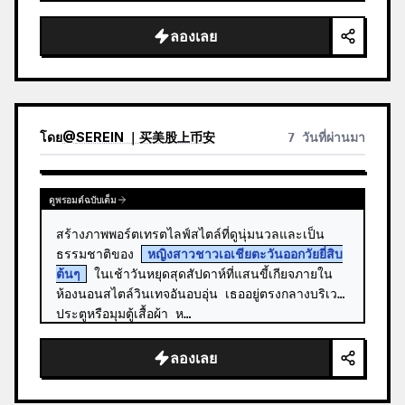
สั้นสีบ…
ลองเลย
โดย
@
SEREIN ｜买美股上币安
7 วันที่ผ่านมา
ดูพรอมต์ฉบับเต็ม
สร้างภาพพอร์ตเทรตไลฟ์สไตล์ที่ดูนุ่มนวลและเป็น
ธรรมชาติของ 
หญิงสาวชาวเอเชียตะวันออกวัยยี่สิบ
ต้นๆ
 ในเช้าวันหยุดสุดสัปดาห์ที่แสนขี้เกียจภายใน
ห้องนอนสไตล์วินเทจอันอบอุ่น เธออยู่ตรงกลางบริเวณ
ประตูหรือมุมตู้เสื้อผ้า ห…
ลองเลย