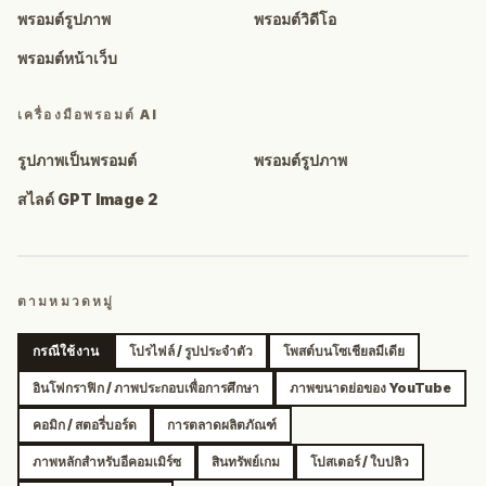
พรอมต์รูปภาพ
พรอมต์วิดีโอ
พรอมต์หน้าเว็บ
เครื่องมือพรอมต์ AI
รูปภาพเป็นพรอมต์
พรอมต์รูปภาพ
สไลด์ GPT Image 2
ตามหมวดหมู่
กรณีใช้งาน
โปรไฟล์ / รูปประจำตัว
โพสต์บนโซเชียลมีเดีย
อินโฟกราฟิก / ภาพประกอบเพื่อการศึกษา
ภาพขนาดย่อของ YouTube
คอมิก / สตอรี่บอร์ด
การตลาดผลิตภัณฑ์
ภาพหลักสำหรับอีคอมเมิร์ซ
สินทรัพย์เกม
โปสเตอร์ / ใบปลิว