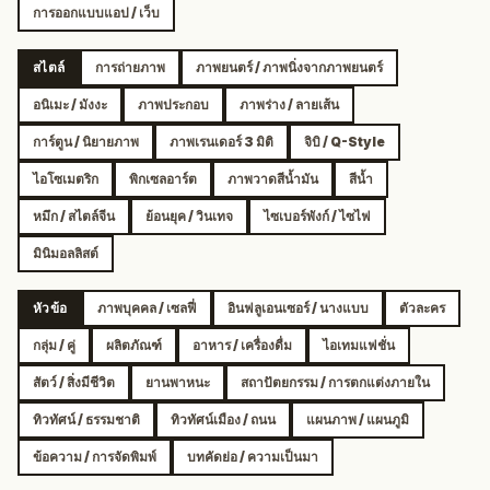
การออกแบบแอป / เว็บ
สไตล์
การถ่ายภาพ
ภาพยนตร์ / ภาพนิ่งจากภาพยนตร์
อนิเมะ / มังงะ
ภาพประกอบ
ภาพร่าง / ลายเส้น
การ์ตูน / นิยายภาพ
ภาพเรนเดอร์ 3 มิติ
จิบิ / Q-Style
ไอโซเมตริก
พิกเซลอาร์ต
ภาพวาดสีน้ำมัน
สีน้ำ
หมึก / สไตล์จีน
ย้อนยุค / วินเทจ
ไซเบอร์พังก์ / ไซไฟ
มินิมอลลิสต์
หัวข้อ
ภาพบุคคล / เซลฟี่
อินฟลูเอนเซอร์ / นางแบบ
ตัวละคร
กลุ่ม / คู่
ผลิตภัณฑ์
อาหาร / เครื่องดื่ม
ไอเทมแฟชั่น
สัตว์ / สิ่งมีชีวิต
ยานพาหนะ
สถาปัตยกรรม / การตกแต่งภายใน
ทิวทัศน์ / ธรรมชาติ
ทิวทัศน์เมือง / ถนน
แผนภาพ / แผนภูมิ
ข้อความ / การจัดพิมพ์
บทคัดย่อ / ความเป็นมา