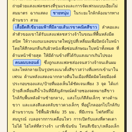
ถ่ายด้วยแสงแฟลชตรงที่รุนแรงและการจัดเฟรมแบบเอียงไม่
บล็อก
สมมาตร ฉากแสดง 
ชายหนุ่ม
 ในระยะใกล้กล้องมากทาง
ด้านขวา สวม 
อัปเดต
เสื้อยืดสีเขียวอมฟ้าที่มีลายเส้นเรขาคณิตสีขาว
 ลำคอและ
ลำตัวของเขาได้รับแสงแฟลชสว่างจ้าในขณะที่พื้นหลังมืด
สนิท ให้วางแถบเบลอขนาดใหญ่รูปสี่เหลี่ยมเพื่อปิดบังใบหน้า
โดยให้สีกลมกลืนกับผิวหนังเพื่อซ่อนลักษณะใบหน้าทั้งหมด ที่
ด้านหน้าซ้ายสุด ให้มีด้านข้างที่ได้รับแสงมากเกินไปของ 
คนผมบลอนด์
 ซึ่งถูกแสงแฟลชส่องจนสว่างจ้าจนเส้นผม
และไหล่กลายเป็นรูปทรงแนวตั้งสีขาวสว่างที่แทรกเข้ามาใน
เฟรม ด้านหลังแสดงฉากกลางคืนในเมืองที่มืดมิดโดยมีองค์
ประกอบของแสง/ป้ายที่มองเห็นได้ชัดเจนเพียง 3 จุด ได้แก่ 
ป้ายสี่เหลี่ยมสีน้ำเงินที่มีสัญลักษณ์คล้ายซองจดหมายสีขาว
ใกล้กับพื้นหลังด้านซ้ายกลาง, แสงโบเก้สีส้มเล็กๆ ทางด้าน
ขวา และแสงสีแดงสลับขาวดวงเล็กๆ ที่อยู่ไกลออกไปใกล้กับ
ด้านขวาบน ใช้พื้นผิวฟิล์ม 35 มม. ที่มีเกรน โฟกัสที่ไม่
สมบูรณ์ เบลอจากการเคลื่อนไหว การเปิดรับแสงที่คาดเดา
ไม่ได้ ไฮไลท์ที่สว่างจ้า เงาที่เข้มข้น โทนสีเขียว/เหลืองเล็ก