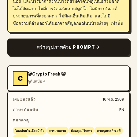
น้อย และบรรยากาศงานปาร์ตี้ยามค่ำคืนที่ดูเป็นธรรมชาติ
ไม่ได้จัดฉาก ไม่มีการจัดแสงแบบสตูดิโอ ไม่มีการจัดองค์
ประกอบภาพที่สะอาดตา ไม่มีคนอื่นเพิ่มเติม และไม่มี
ข้อความที่อ่านออกได้นอกจากสัญลักษณ์บนป้ายง่ายๆ เท่านั้น
สร้างรูปภาพด้วย PROMPT
@Crypto Freak 🤡
C
ดูต้นฉบับ
เผยแพร่แล้ว
16 พ.ค. 2569
ภาษาต้นฉบับ
EN
หมวดหมู่
โพสต์บนโซเชียลมีเดีย
การถ่ายภาพ
ย้อนยุค / วินเทจ
ภาพบุคคล / เซลฟี่