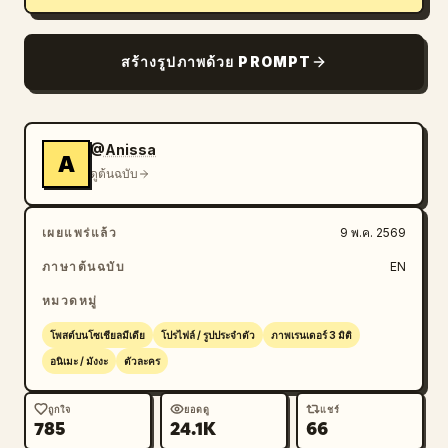
สร้างรูปภาพด้วย PROMPT
@Anissa
A
ดูต้นฉบับ
เผยแพร่แล้ว
9 พ.ค. 2569
ภาษาต้นฉบับ
EN
หมวดหมู่
โพสต์บนโซเชียลมีเดีย
โปรไฟล์ / รูปประจำตัว
ภาพเรนเดอร์ 3 มิติ
อนิเมะ / มังงะ
ตัวละคร
ถูกใจ
ยอดดู
แชร์
785
24.1K
66