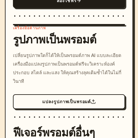
ลองใช้ฟรี
เครื่องมือด้านภาพ
รูปภาพเป็นพรอมต์
/imagine prompt: cinemati
เปลี่ยนรูปภาพใดก็ได้ให้เป็นพรอมต์ภาพ AI แบบละเอียด
c, cyberpunk sunset, neon
เครื่องมือแปลงรูปภาพเป็นพรอมต์ฟรีจะวิเคราะห์องค์
colors, 8k --v 6.0
ประกอบ สไตล์ และแสง ให้คุณสร้างลุคเดิมซ้ำได้ในไม่กี่
วินาที
แปลงรูปภาพเป็นพรอมต์
ฟีเจอร์พรอมต์อื่นๆ