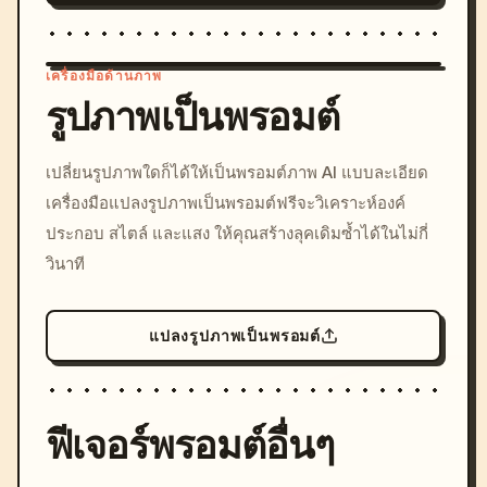
เครื่องมือด้านภาพ
รูปภาพเป็นพรอมต์
/imagine prompt: cinemati
เปลี่ยนรูปภาพใดก็ได้ให้เป็นพรอมต์ภาพ AI แบบละเอียด
c, cyberpunk sunset, neon
เครื่องมือแปลงรูปภาพเป็นพรอมต์ฟรีจะวิเคราะห์องค์
colors, 8k --v 6.0
ประกอบ สไตล์ และแสง ให้คุณสร้างลุคเดิมซ้ำได้ในไม่กี่
วินาที
แปลงรูปภาพเป็นพรอมต์
ฟีเจอร์พรอมต์อื่นๆ