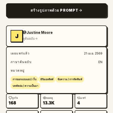
บล็อก
สร้างรูปภาพด้วย PROMPT
อัปเดต
@Justine Moore
J
ดูต้นฉบับ
เผยแพร่แล้ว
21 เม.ย. 2569
ภาษาต้นฉบับ
EN
หมวดหมู่
การออกแบบแอป / เว็บ
มินิมอลลิสต์
ข้อความ / การจัดพิมพ์
บทคัดย่อ / ความเป็นมา
ถูกใจ
ยอดดู
แชร์
168
13.3K
4