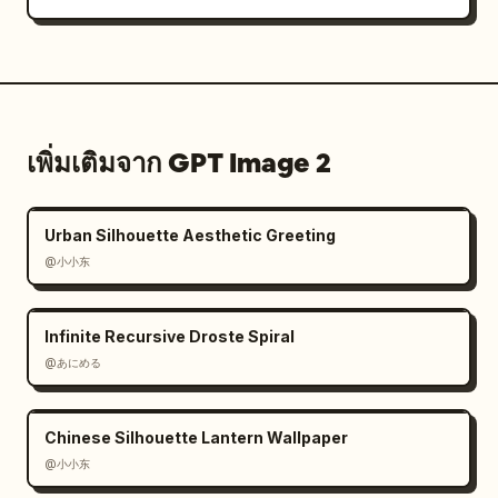
เพิ่มเติมจาก GPT Image 2
Urban Silhouette Aesthetic Greeting
@小小东
Infinite Recursive Droste Spiral
@あにめる
Chinese Silhouette Lantern Wallpaper
@小小东