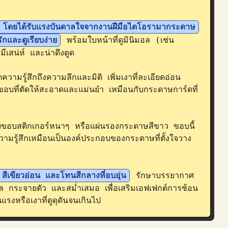
ล โดยได้รับแรงบันดาลใจจากงานฝีมือไดโอรามากระดาษ
รักและดูเรียบง่าย
 พร้อมใบหน้าที่ดูมินิมอล (เช่น 
มีเสน่ห์ และน่าดึงดูด

ความรู้สึกถึงความลึกและมิติ เพิ่มเงาที่ละเอียดอ่อน
คงขอบที่ตัดให้สะอาดและแม่นยำ เหมือนกับกระดาษการ์ดที่
กับขอบสติกเกอร์หนาๆ หรือแผ่นรองกระดาษสีขาว ขอบนี้
มรู้สึกเหมือนเป็นองค์ประกอบของกระดาษที่ตั้งใจวาง
สีเขียวอ่อน และโทนสีกลางที่อบอุ่น
 รักษาบรรยากาศ
 กระจายตัว และสม่ำเสมอ เพื่อเสริมเอฟเฟกต์การซ้อน
รงหรือเงาที่ดูดุดันจนเกินไป