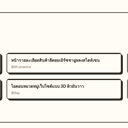
หน้ารายละเอียดสินค้าอีคอมเมิร์ซชาอูหลงสไตล์เซน
@Mr.pinecone
ไอคอนหมวดหมู่เว็บไซต์แบบ 3D ผิวมันวาว
@Rag