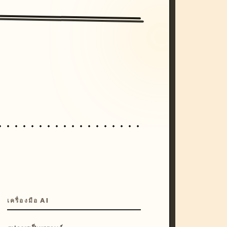
/imagine prompt: cinematic, cyberpunk s
unset, neon colors, 8k --v 6.0
เครื่องมือ AI