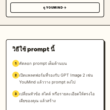
ชมพู ส้ม และเทา ใช้รายละเอียดสูงในสถาปัตยกรรมและ
ดู YOUMIND
เสื้อผ้า การสะท้อนแสงที่ส่องสว่าง ความลึกแบบภาพยนตร์ 
และขอบของภาพจำลองโทรศัพท์ที่สะอาดตา ทำให้ภาพรวม
ดูเหมือนงานโฆษณาคอนเซปต์อาร์ตที่สวยงามสำหรับแอปบัน
ทึกการเดินทาง

ข้อจำกัด: แสดงสมาร์ทโฟน 3 เครื่อง นักท่องเที่ยวหญิง 3 
คน และฉากเมืองที่แตกต่างกัน 3 ฉาก ห้ามเพิ่มโทรศัพท์
วิธีใช้ prompt นี้
พิเศษ ตัวละครหลักพิเศษ โลโก้ ลายน้ำ หรือสิ่งรบกวนที่
อ่านไม่ออก ให้จำกัดข้อความในภาพไว้เฉพาะป้ายชื่อเมืองที่
คัดลอก prompt เต็มด้านบน
1
มองเห็นได้และบันทึกย่อลายมือนิวยอร์กเท่านั้น
เปิดแพลตฟอร์มที่รองรับ GPT Image 2 เช่น
2
YouMind แล้ววาง prompt ลงไป
เปลี่ยนหัวข้อ สไตล์ หรือรายละเอียดให้ตรงไอ
3
เดียของคุณ แล้วสร้าง