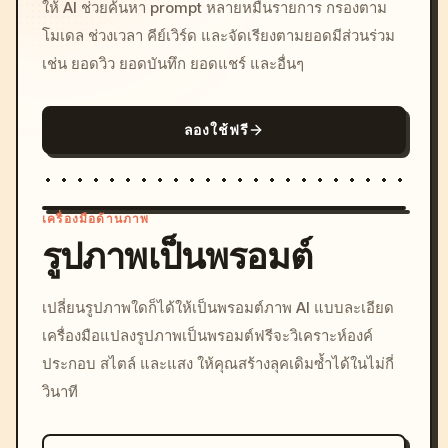
ให้ AI ช่วยค้นหา prompt หลายหมื่นรายการ กรองตาม
โมเดล ช่วงเวลา คีย์เวิร์ด และจัดเรียงตามยอดมีส่วนร่วม
เช่น ยอดวิว ยอดบันทึก ยอดแชร์ และอื่นๆ
ลองใช้ฟรี
เครื่องมือด้านภาพ
รูปภาพเป็นพรอมต์
/imagine prompt: cinemati
เปลี่ยนรูปภาพใดก็ได้ให้เป็นพรอมต์ภาพ AI แบบละเอียด
c, cyberpunk sunset, neon
เครื่องมือแปลงรูปภาพเป็นพรอมต์ฟรีจะวิเคราะห์องค์
colors, 8k --v 6.0
ประกอบ สไตล์ และแสง ให้คุณสร้างลุคเดิมซ้ำได้ในไม่กี่
วินาที