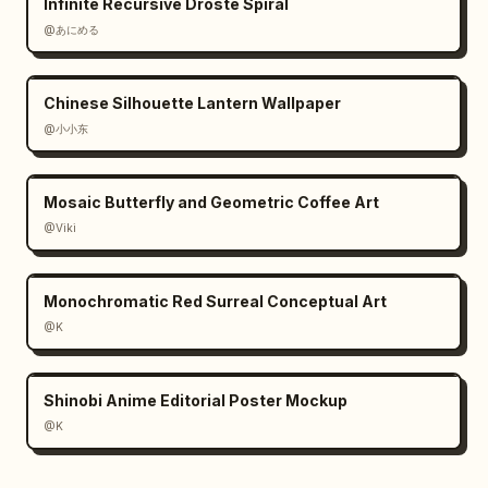
Infinite Recursive Droste Spiral
@あにめる
Chinese Silhouette Lantern Wallpaper
@小小东
Mosaic Butterfly and Geometric Coffee Art
@Viki
Monochromatic Red Surreal Conceptual Art
@K
Shinobi Anime Editorial Poster Mockup
@K