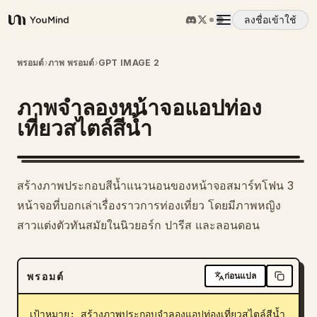
ลงชื่อเข้าใช้
YouMind
ภาพรวม
พรอมต์
›
ภาพ พรอมต์
›
GPT IMAGE 2
ภาพจำลองหน้าจอแอปท่อง
กรณีการใช้งาน
เที่ยวสไตล์สีน้ำ
ทักษะ
สร้างภาพประกอบสีน้ำแนวนอนของหน้าจอสมาร์ทโฟน 3
พรอมต์
หน้าจอที่บอกเล่าเรื่องราวการท่องเที่ยว โดยมีภาพหญิง
สาวแต่งตัวทันสมัยในนิวยอร์ก ปารีส และลอนดอน
ราคา
พรอมต์
ก่อนแปล
ดาวน์โหลด
เป้าหมาย: สร้างภาพประกอบจำลองแอปท่องเที่ยวสไตล์สีน้ำ