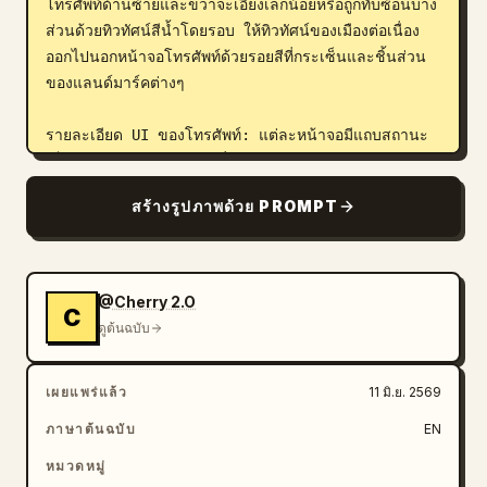
โทรศัพท์ด้านซ้ายและขวาจะเอียงเล็กน้อยหรือถูกทับซ้อนบาง
ส่วนด้วยทิวทัศน์สีน้ำโดยรอบ ให้ทิวทัศน์ของเมืองต่อเนื่อง
ออกไปนอกหน้าจอโทรศัพท์ด้วยรอยสีที่กระเซ็นและชิ้นส่วน
ของแลนด์มาร์คต่างๆ

รายละเอียด UI ของโทรศัพท์: แต่ละหน้าจอมีแถบสถานะ
เล็กๆ แสดงเวลา 19:41 ที่มุมซ้ายบน ไอคอนกล้องขนาด
เล็กใกล้กับมุมซ้ายบน ป้ายระบุตำแหน่งที่อยู่ตรงกลาง และ
สร้างรูปภาพด้วย PROMPT
ไอคอนการแจ้งเตือน/เมนูขนาดเล็กใกล้กับมุมขวาบน รักษา 
UI ให้ดูเรียบง่ายและหรูหรา เหมือนกับแอปสตอรี่ท่องเที่ยว

ฉากและจำนวนตัวละคร: รวมนักท่องเที่ยวหญิง 3 คน โดย
@Cherry 2.O
C
มี 1 คนต่อ 1 หน้าจอ นักท่องเที่ยวคนซ้าย: ชุดสตรีทแวร์
ดูต้นฉบับ
ลำลองพร้อมแจ็คเก็ตหนังสีดำ เสื้อยืดกราฟิก กางเกงยีนส์
สีน้ำเงิน รองเท้าผ้าใบ กระเป๋าเป้ ยืนอยู่บนท่าเรือริมน้ำใน
เผยแพร่แล้ว
11 มิ.ย. 2569
นิวยอร์ก นักท่องเที่ยวคนกลาง: เสื้อโค้ทเทรนช์สีเบจที่ดูสง่า
งาม ผ้าพันคอ รองเท้าบูท เดินอยู่บนถนนหินกรวดสีชมพูใน
ภาษาต้นฉบับ
EN
ปารีส นักท่องเที่ยวคนขวา: เสื้อโค้ทสีน้ำเงินเข้ม ผ้าพันคอ
หมวดหมู่
สีแดง กระโปรงสั้นหรือเดรส รองเท้าบูทสีเบอร์กันดีสูงถึงเข่า 