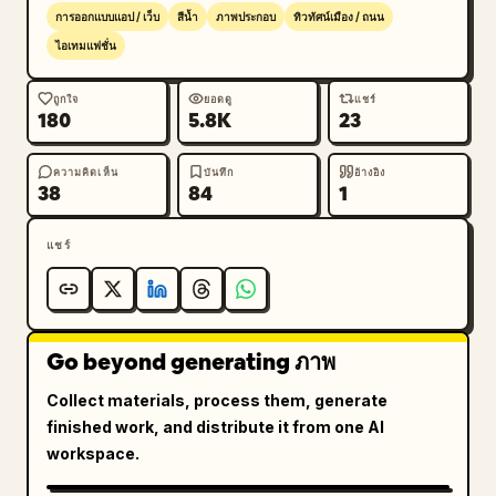
ถือร่มสีเข้มบนถนนที่เต็มไปด้วยสายฝนในลอนดอน ใบหน้า
การออกแบบแอป / เว็บ
สีน้ำ
ภาพประกอบ
ทิวทัศน์เมือง / ถนน
ควรเบลอเล็กน้อยหรือไม่มีรายละเอียดชัดเจนเพื่อคงลุคภาพ
ไอเทมแฟชั่น
ประกอบแฟชั่นเอาไว้

ถูกใจ
ยอดดู
แชร์
180
5.8K
23
แลนด์มาร์คและองค์ประกอบของเมือง: หน้าจอซ้าย/
นิวยอร์กต้องแสดงภาพเทพีเสรีภาพที่โดดเด่น เส้นขอบฟ้า
ของ NYC ผืนน้ำ ราวท่าเรือ รถแท็กซี่สีเหลือง นก และ
ความคิดเห็น
บันทึก
อ้างอิง
38
84
1
ข้อความสไตล์ลายมือที่เขียนว่า “NYC”, “18:30” และ 
“City that never sleeps” หน้าจอตรงกลาง/ปารีส
แชร์
ต้องแสดงหอไอเฟลที่อยู่ตรงกลางพื้นหลัง ดอกซากุระสีชมพู 
อาคารสไตล์ปารีส โต๊ะคาเฟ่ คนเดินถนน กระถางดอกไม้ 
และกันสาดคาเฟ่เล็กๆ หน้าจอขวา/ลอนดอนต้องแสดงหอ
นาฬิกาบิ๊กเบนและอาคารรัฐสภา พื้นถนนที่เปียกชื้นและ
Go beyond generating ภาพ
สะท้อนแสง รถแท็กซี่สีดำ รถบัสสองชั้นสีแดง นกที่กำลังบิน 
และบรรยากาศสีฟ้าอมเทาของวันฝนตก

Collect materials, process them, generate
finished work, and distribute it from one AI
สไตล์ภาพ: ภาพประกอบสีน้ำและหมึกที่ละเอียดอ่อน 
workspace.
สุนทรียศาสตร์แบบบันทึกการเดินทางที่โรแมนติก พื้นผิวแบบ
วาดด้วยมือ โทนสีพาสเทลนุ่มนวลพร้อมรอยแต้มสีน้ำเงิน 