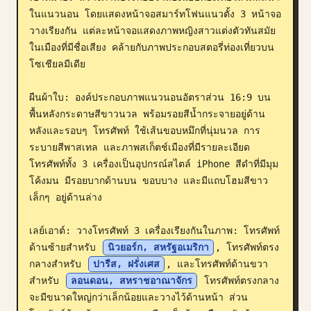
ในแนวนอน โดยแสดงหน้าจอสมาร์ทโฟนแนวตั้ง 3 หน้าจอ
บล็อก
วางเรียงกัน แต่ละหน้าจอแสดงภาพหญิงสาวแต่งตัวทันสมัย
ในเมืองที่มีชื่อเสียง คล้ายกับภาพประกอบสตอรี่ท่องเที่ยวบน
อัปเดต
โซเชียลมีเดีย

ผืนผ้าใบ: องค์ประกอบภาพแนวนอนอัตราส่วน 16:9 บน
พื้นหลังกระดาษสีขาวนวล พร้อมรอยสีน้ำกระจายอยู่ด้าน
หลังและรอบๆ โทรศัพท์ ใช้เส้นขอบหมึกที่นุ่มนวล การ
ระบายสีพาสเทล และภาพสเก็ตช์เมืองที่มีรายละเอียด 
โทรศัพท์ทั้ง 3 เครื่องเป็นอุปกรณ์สไตล์ iPhone สีดำที่มีมุม
โค้งมน มีรอยบากด้านบน ขอบบาง และมีแถบโฮมสีขาว
เล็กๆ อยู่ด้านล่าง

เลย์เอาต์: วางโทรศัพท์ 3 เครื่องเรียงกันในภาพ: โทรศัพท์
ด้านซ้ายสำหรับ 
นิวยอร์ก, สหรัฐอเมริกา
, โทรศัพท์ตรง
กลางสำหรับ 
ปารีส, ฝรั่งเศส
, และโทรศัพท์ด้านขวา
สำหรับ 
ลอนดอน, สหราชอาณาจักร
 โทรศัพท์ตรงกลาง
จะมีขนาดใหญ่กว่าเล็กน้อยและวางไว้ด้านหน้า ส่วน