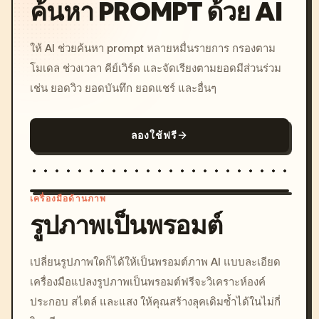
ค้นหา PROMPT ด้วย AI
ให้ AI ช่วยค้นหา prompt หลายหมื่นรายการ กรองตาม
โมเดล ช่วงเวลา คีย์เวิร์ด และจัดเรียงตามยอดมีส่วนร่วม
เช่น ยอดวิว ยอดบันทึก ยอดแชร์ และอื่นๆ
ลองใช้ฟรี
เครื่องมือด้านภาพ
รูปภาพเป็นพรอมต์
/imagine prompt: cinemati
เปลี่ยนรูปภาพใดก็ได้ให้เป็นพรอมต์ภาพ AI แบบละเอียด
c, cyberpunk sunset, neon
เครื่องมือแปลงรูปภาพเป็นพรอมต์ฟรีจะวิเคราะห์องค์
colors, 8k --v 6.0
ประกอบ สไตล์ และแสง ให้คุณสร้างลุคเดิมซ้ำได้ในไม่กี่