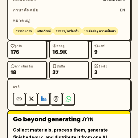
ภาษาต้นฉบับ
EN
หมวดหมู่
การถ่ายภาพ
ผลิตภัณฑ์
อาหาร / เครื่องดื่ม
บทคัดย่อ / ความเป็นมา
ถูกใจ
ยอดดู
แชร์
176
16.9K
9
ความคิดเห็น
บันทึก
อ้างอิง
18
37
3
แชร์
Go beyond generating ภาพ
Collect materials, process them, generate
finished work, and distribute it from one AI