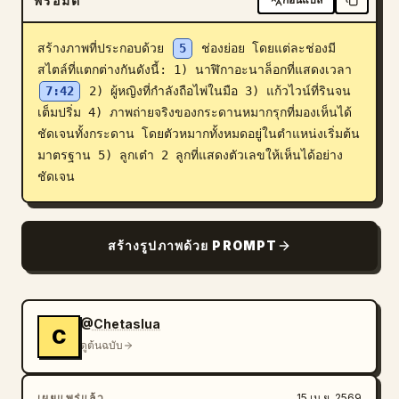
พรอมต์
บล็อก
สร้างภาพที่ประกอบด้วย 
5
 ช่องย่อย โดยแต่ละช่องมี
สไตล์ที่แตกต่างกันดังนี้: 1) นาฬิกาอะนาล็อกที่แสดงเวลา 
อัปเดต
7:42
 2) ผู้หญิงที่กำลังถือไพ่ในมือ 3) แก้วไวน์ที่รินจน
เต็มปริ่ม 4) ภาพถ่ายจริงของกระดานหมากรุกที่มองเห็นได้
ชัดเจนทั้งกระดาน โดยตัวหมากทั้งหมดอยู่ในตำแหน่งเริ่มต้น
มาตรฐาน 5) ลูกเต๋า 2 ลูกที่แสดงตัวเลขให้เห็นได้อย่าง
ชัดเจน
สร้างรูปภาพด้วย PROMPT
@Chetaslua
C
ดูต้นฉบับ
เผยแพร่แล้ว
15 เม.ย. 2569