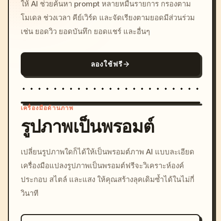
ให้ AI ช่วยค้นหา prompt หลายหมื่นรายการ กรองตาม
โมเดล ช่วงเวลา คีย์เวิร์ด และจัดเรียงตามยอดมีส่วนร่วม
เช่น ยอดวิว ยอดบันทึก ยอดแชร์ และอื่นๆ
ลองใช้ฟรี
เครื่องมือด้านภาพ
รูปภาพเป็นพรอมต์
/imagine prompt: cinemati
เปลี่ยนรูปภาพใดก็ได้ให้เป็นพรอมต์ภาพ AI แบบละเอียด
c, cyberpunk sunset, neon
เครื่องมือแปลงรูปภาพเป็นพรอมต์ฟรีจะวิเคราะห์องค์
colors, 8k --v 6.0
ประกอบ สไตล์ และแสง ให้คุณสร้างลุคเดิมซ้ำได้ในไม่กี่
วินาที