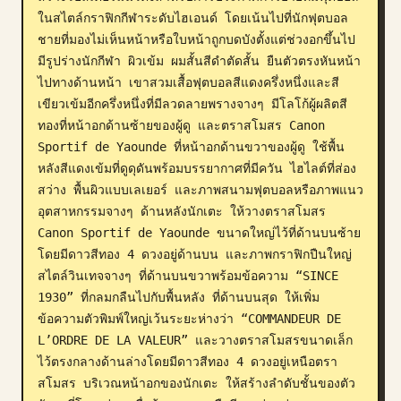
ในสไตล์กราฟิกกีฬาระดับไฮเอนด์ โดยเน้นไปที่นักฟุตบอล
บล็อก
ชายที่มองไม่เห็นหน้าหรือใบหน้าถูกบดบังตั้งแต่ช่วงอกขึ้นไป 
มีรูปร่างนักกีฬา ผิวเข้ม ผมสั้นสีดำตัดสั้น ยืนตัวตรงหันหน้า
อัปเดต
ไปทางด้านหน้า เขาสวมเสื้อฟุตบอลสีแดงครึ่งหนึ่งและสี
เขียวเข้มอีกครึ่งหนึ่งที่มีลวดลายพรางจางๆ มีโลโก้ผู้ผลิตสี
ทองที่หน้าอกด้านซ้ายของผู้ดู และตราสโมสร Canon 
Sportif de Yaounde ที่หน้าอกด้านขวาของผู้ดู ใช้พื้น
หลังสีแดงเข้มที่ดูดุดันพร้อมบรรยากาศที่มีควัน ไฮไลต์ที่ส่อง
สว่าง พื้นผิวแบบเลเยอร์ และภาพสนามฟุตบอลหรือภาพแนว
อุตสาหกรรมจางๆ ด้านหลังนักเตะ ให้วางตราสโมสร 
Canon Sportif de Yaounde ขนาดใหญ่ไว้ที่ด้านบนซ้าย
โดยมีดาวสีทอง 4 ดวงอยู่ด้านบน และภาพกราฟิกปืนใหญ่
สไตล์วินเทจจางๆ ที่ด้านบนขวาพร้อมข้อความ “SINCE 
1930” ที่กลมกลืนไปกับพื้นหลัง ที่ด้านบนสุด ให้เพิ่ม
ข้อความตัวพิมพ์ใหญ่เว้นระยะห่างว่า “COMMANDEUR DE 
L’ORDRE DE LA VALEUR” และวางตราสโมสรขนาดเล็ก
ไว้ตรงกลางด้านล่างโดยมีดาวสีทอง 4 ดวงอยู่เหนือตรา
สโมสร บริเวณหน้าอกของนักเตะ ให้สร้างลำดับชั้นของตัว