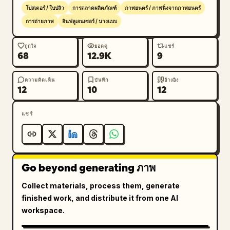
ความเป็นภาพยนตร์ มีความเงางาม ดุดัน เฉลิมฉลอง เป็น
โปสเตอร์ / ใบปลิว
การตลาดผลิตภัณฑ์
ภาพยนตร์ / ภาพนิ่งจากภาพยนตร์
งานศิลปะประกาศสโมสรฟุตบอลระดับมืออาชีพ ที่มีความ
การถ่ายภาพ
อินฟลูเอนเซอร์ / นางแบบ
เปรียบต่างสูง แสงสีแดงที่ดูดุดัน พื้นผิวผ้าที่สมจริง ควันแบบ
เลเยอร์ และองค์ประกอบของโปสเตอร์ระดับพรีเมียม
ถูกใจ
ยอดดู
แชร์
68
12.9K
9
ความคิดเห็น
บันทึก
อ้างอิง
12
10
12
แชร์
Go beyond generating ภาพ
Collect materials, process them, generate
finished work, and distribute it from one AI
workspace.