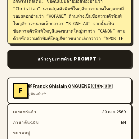
อักษรที่โดดเด่น: ชื่อต้นแบบลายมือสีทองอ่านว่า 
“Christian” นามสกุลตัวพิมพ์ใหญ่สีขาวขนาดใหญ่แบบมี
รอยถลอกอ่านว่า “KOFANE” ด้านล่างเป็นข้อความตัวพิมพ์
ใหญ่สีขาวขนาดเล็กกว่าว่า “SIGNE AU” จากนั้นเป็น
ข้อความตัวพิมพ์ใหญ่สีแดงขนาดใหญ่มากว่า “CANON” ตาม
ด้วยข้อความตัวพิมพ์ใหญ่สีขาวขนาดเล็กกว่าว่า “SPORTIF 
DE YAOUNDE” ที่ส่วนหน้าด้านล่างสุด ให้แสดงวัตถุประกอบ 
3 ชิ้นที่จัดวางบนพื้นโต๊ะ: เสื้อสโมสรสีแดง-เขียวที่พับไว้ 1 
สร้างรูปภาพด้วย PROMPT
ตัวทางด้านซ้ายล่างโดยเห็นตราสโมสรชัดเจน ลูกฟุตบอล 1 
ลูกทางด้านขวาล่างในสีแดง-เขียวของสโมสรโดยเห็นตรา
สโมสรชัดเจน และเอกสารสัญญา 1 ฉบับที่กึ่งกลางด้าน
ล่างอ่านว่า “CONTRAT DE PERFORMANCE” พร้อมลายเซ็น
@Franck Ghislain ONGUENE 🇨🇲✨🇺🇲
F
ที่เขียนด้วยมืออย่างชัดเจน เพิ่มปากกาสีดำ-ทองที่วางเฉียง
ดูต้นฉบับ
อยู่ใกล้กับเอกสาร รวมฟุตเทอร์โซเชียลมีเดียไว้ที่ด้านซ้าย
ล่างด้วยไอคอนวงกลมสีขาวขนาดเล็ก 4 ไอคอน ตามด้วย
เผยแพร่แล้ว
30 เม.ย. 2569
ชื่อบัญชี “@CANONSPORTIFOFFICIEL” ที่ด้านล่างตรง
กลาง ให้เพิ่มข้อความตัวพิมพ์ใหญ่เว้นระยะห่างว่า “UN 
ภาษาต้นฉบับ
EN
NOUVEAU CHAPITRE COMMENCE” และด้านล่างเป็นปี 
หมวดหมู่
“1930” ด้วยตัวเลขสีขนาดเล็ก รูปลักษณ์โดยรวมควรมี