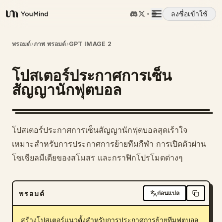
ลงชื่อเข้าใช้
YouMind
ภาพรวม
พรอมต์
›
ภาพ พรอมต์
›
GPT IMAGE 2
โปสเตอร์ประกาศการเซ็น
กรณีการใช้งาน
สัญญานักฟุตบอล
ทักษะ
โปสเตอร์ประกาศการเซ็นสัญญานักฟุตบอลสุดเร้าใจ
พรอมต์
เหมาะสำหรับการประกาศการย้ายทีมกีฬา การเปิดตัวผ่าน
โซเชียลมีเดียของสโมสร และกราฟิกโปรโมตต่างๆ
ราคา
พรอมต์
ก่อนแปล
ดาวน์โหลด
สร้างโปสเตอร์แนวตั้งสำหรับการประกาศการย้ายทีมฟุตบอล