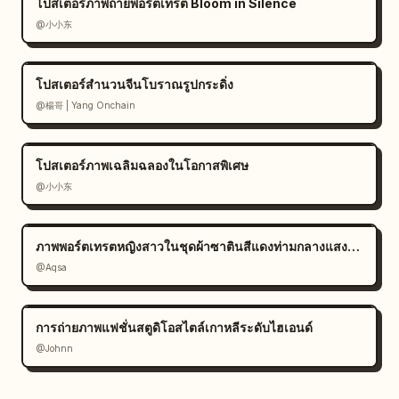
โปสเตอร์ภาพถ่ายพอร์ตเทรต Bloom in Silence
@小小东
โปสเตอร์สำนวนจีนโบราณรูปกระดิ่ง
@楊哥 | Yang Onchain
โปสเตอร์ภาพเฉลิมฉลองในโอกาสพิเศษ
@小小东
ภาพพอร์ตเทรตหญิงสาวในชุดผ้าซาตินสีแดงท่ามกลางแสงแดด
@Aqsa
การถ่ายภาพแฟชั่นสตูดิโอสไตล์เกาหลีระดับไฮเอนด์
@Johnn