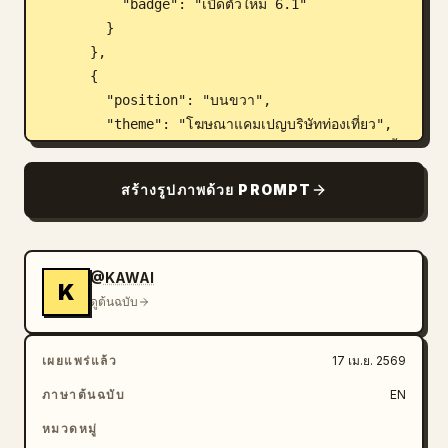
          "badge": "เปิดตัวใหม่ 6.1"

        }

      },

      {

        "position": "บนขวา",

        "theme": "โฆษณาแคมเปญบริษัทท่องเที่ยว",

        "visuals": "ภาพด้านหลังของหญิงสาวสวมเสื้อ
เชิ้ตสีขาวและหมวกฟาง กำลังมองออกไปชมวิวเมืองริม
สร้างรูปภาพด้วย PROMPT
ทะเลสาบในยุโรปที่มีภูเขาและยอดโบสถ์ มีภาพประกอบ
เครื่องบินลำเล็กบนท้องฟ้า",

        "copy": {

          "english_script": "Find your 
@KAWAI
K
Journey",

ดูต้นฉบับ
          "headline": "
心が動く旅へ。
",

          "subheadline": "ทิวทัศน์ที่คุณไม่เคยเห็น
เผยแพร่แล้ว
17 เม.ย. 2569
กำลังรอคุณอยู่",

          "badge": "เฉพาะตอนนี้เท่านั้น! ลดสูงสุด 
ภาษาต้นฉบับ
EN
20% ถึงวันที่ 30 มิ.ย.",

หมวดหมู่
          "bottom_bar": "แคมเปญยุโรปช่วงต้นฤดู