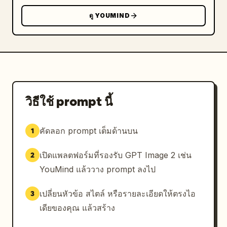
      },

ดู YOUMIND
      {

        "position": "ล่างขวา",

        "theme": "โฆษณาแอปพลิเคชันลงทุนฟินเทค",

        "visuals": "สมาร์ทโฟนสมัยใหม่แสดงแดช
บอร์ดทางการเงินพร้อมกราฟเส้นสีน้ำเงินและรายละเอียด
พอร์ตการลงทุน พื้นหลังสีขาวและสีฟ้าอ่อนสะอาดตา",

        "copy": {

วิธีใช้ prompt นี้
          "logo": "M MoneyPath",

          "headline": "เพื่อตัวคุณในอนาคต 
คัดลอก prompt เต็มด้านบน
1
今はじめる資産形成
",

          "subheadline": "แอปพลิเคชันลงทุนที่เรียบ
เปิดแพลตฟอร์มที่รองรับ GPT Image 2 เช่น
2
ง่าย ปลอดภัย แม้สำหรับมือใหม่",

          "badge": "รับคะแนนมูลค่า 1,000 เยน 
YouMind แล้ววาง prompt ลงไป
สำหรับการลงทะเบียนใหม่!",

          "bottom_features": [

เปลี่ยนหัวข้อ สไตล์ หรือรายละเอียดให้ตรงไอ
3
            "เริ่มต้นเพียง 100 เยน",

เดียของคุณ แล้วสร้าง
            "ค่าธรรมเนียมต่ำที่สุดในอุตสาหกรรม",
