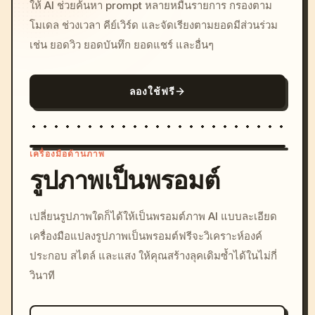
ให้ AI ช่วยค้นหา prompt หลายหมื่นรายการ กรองตาม
โมเดล ช่วงเวลา คีย์เวิร์ด และจัดเรียงตามยอดมีส่วนร่วม
เช่น ยอดวิว ยอดบันทึก ยอดแชร์ และอื่นๆ
ลองใช้ฟรี
เครื่องมือด้านภาพ
รูปภาพเป็นพรอมต์
/imagine prompt: cinemati
เปลี่ยนรูปภาพใดก็ได้ให้เป็นพรอมต์ภาพ AI แบบละเอียด
c, cyberpunk sunset, neon
เครื่องมือแปลงรูปภาพเป็นพรอมต์ฟรีจะวิเคราะห์องค์
colors, 8k --v 6.0
ประกอบ สไตล์ และแสง ให้คุณสร้างลุคเดิมซ้ำได้ในไม่กี่
วินาที