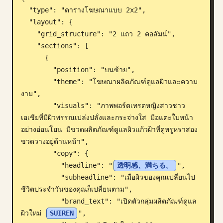
  "type": "ตารางโฆษณาแบบ 2x2",

บล็อก
  "layout": {

    "grid_structure": "2 แถว 2 คอลัมน์",

อัปเดต
    "sections": [

      {

        "position": "บนซ้าย",

        "theme": "โฆษณาผลิตภัณฑ์ดูแลผิวและความ
งาม",

        "visuals": "ภาพพอร์ตเทรตหญิงสาวชาว
เอเชียที่มีผิวพรรณเปล่งปลั่งและกระจ่างใส มือแตะใบหน้า
อย่างอ่อนโยน มีขวดผลิตภัณฑ์ดูแลผิวแก้วฝ้าที่ดูหรูหราสอง
ขวดวางอยู่ด้านหน้า",

        "copy": {

          "headline": "
透明感、満ちる。
",

          "subheadline": "เมื่อผิวของคุณเปลี่ยนไป 
ชีวิตประจำวันของคุณก็เปลี่ยนตาม",

          "brand_text": "เปิดตัวกลุ่มผลิตภัณฑ์ดูแล
ผิวใหม่ 
SUIREN
",
