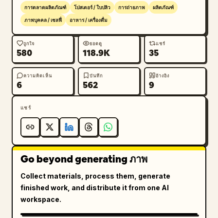
ร้อน | ดูรายละเอียดที่นี่ >"

การตลาดผลิตภัณฑ์
โปสเตอร์ / ใบปลิว
การถ่ายภาพ
ผลิตภัณฑ์
        }

ภาพบุคคล / เซลฟี่
อาหาร / เครื่องดื่ม
      },

      {

ถูกใจ
ยอดดู
แชร์
580
118.9K
35
        "position": "ล่างซ้าย",

        "theme": "โฆษณาผลิตภัณฑ์อาหารแบบ
ดั้งเดิม",

ความคิดเห็น
บันทึก
อ้างอิง
6
562
9
        "visuals": "ภาพระยะใกล้ของชามข้าวสวย
แบบบ้านๆ โรยหน้าด้วยปลาโอแห้งและไข่แดงสดสีส้มสดใส 
แชร์
กำลังเทซอสถั่วเหลืองหรือดาชิจากเหยือกเซรามิกใบเล็ก มี
ซองผลิตภัณฑ์กระดาษคราฟต์วางอยู่ที่มุมซ้ายล่าง",

        "copy": {

          "headline": "
Go beyond generating ภาพ
毎日のごはんを、もっと美味しく。
",

          "product_name": "Everyday Dashi",

Collect materials, process them, generate
          "features": "ไม่ใส่สารปรุงแต่งรสหรือวัตถุ
finished work, and distribute it from one AI
กันเสีย | รสอูมามิจากวัตถุดิบแท้ๆ",

workspace.
          "badge": "แพ็กดาชิบรรจุ 30 ซอง"

        }
