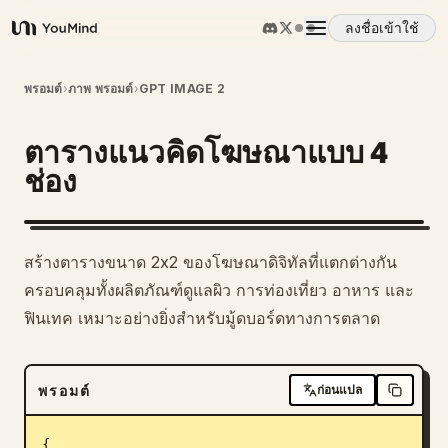
ลงชื่อเข้าใช้
YouMind
ภาพรวม
พรอมต์
›
ภาพ พรอมต์
›
GPT IMAGE 2
ตารางแนวคิดโฆษณาแบบ 4
กรณีการใช้งาน
ช่อง
ทักษะ
สร้างตารางขนาด 2x2 ของโฆษณาดิจิทัลที่แตกต่างกัน
พรอมต์
ครอบคลุมทั้งผลิตภัณฑ์ดูแลผิว การท่องเที่ยว อาหาร และ
ฟินเทค เหมาะอย่างยิ่งสำหรับมู้ดบอร์ดทางการตลาด
ราคา
พรอมต์
ก่อนแปล
ดาวน์โหลด
{
