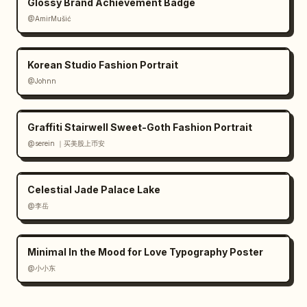
Glossy Brand Achievement Badge
@AmirMušić
Korean Studio Fashion Portrait
@Johnn
Graffiti Stairwell Sweet-Goth Fashion Portrait
@serein ｜买美股上币安
Celestial Jade Palace Lake
@李岳
Minimal In the Mood for Love Typography Poster
@小小东