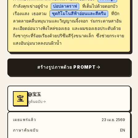
กำลังคุกเข่าอยู่ข้าง 
บ่อปลาคราฟ
 ที่เต็มไปด้วยดอกบัว
บล็อก
เรืองแสง เธอสวม 
ชุดกิโมโนสีฟ้าอ่อนและสีครีม
 ที่ปัก
ลวดลายคลื่นหมุนวนและวิญญาณจิ้งจอก ร่มกระดาษสาอัน
อัปเดต
ละเอียดอ่อนวางพิงไหล่ของเธอ และผมของเธอประดับด้วย
กิ่งซากุระที่ร้อยเรียงด้วยปริซึมสีรุ้งขนาดเล็ก ซึ่งช่วยกระจาย
แสงอันนุ่มนวลลงบนผิวน้ำ
สร้างรูปภาพด้วย PROMPT
@宝玉
宝
ดูต้นฉบับ
เผยแพร่แล้ว
23 เม.ย. 2569
ภาษาต้นฉบับ
EN