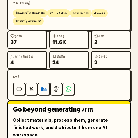
หมวดหมู่
โพสต์บนโซเชียลมีเดีย
อนิเมะ / มังงะ
ภาพประกอบ
ตัวละคร
ทิวทัศน์ / ธรรมชาติ
ถูกใจ
ยอดดู
แชร์
37
11.6K
2
ความคิดเห็น
บันทึก
อ้างอิง
4
24
2
แชร์
Go beyond generating ภาพ
Collect materials, process them, generate
finished work, and distribute it from one AI
workspace.