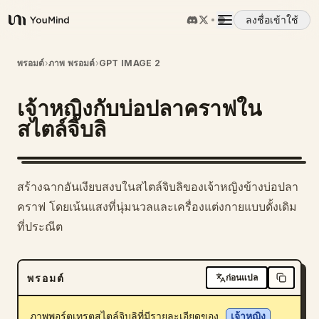
ลงชื่อเข้าใช้
YouMind
ภาพรวม
พรอมต์
›
ภาพ พรอมต์
›
GPT IMAGE 2
เจ้าหญิงกับบ่อปลาคราฟใน
กรณีการใช้งาน
สไตล์จิบลิ
ทักษะ
สร้างฉากอันเงียบสงบในสไตล์จิบลิของเจ้าหญิงข้างบ่อปลา
พรอมต์
คราฟ โดยเน้นแสงที่นุ่มนวลและเครื่องแต่งกายแบบดั้งเดิม
ที่ประณีต
ราคา
พรอมต์
ก่อนแปล
ดาวน์โหลด
ภาพพอร์ตเทรตสไตล์จิบลิที่มีรายละเอียดของ 
เจ้าหญิง