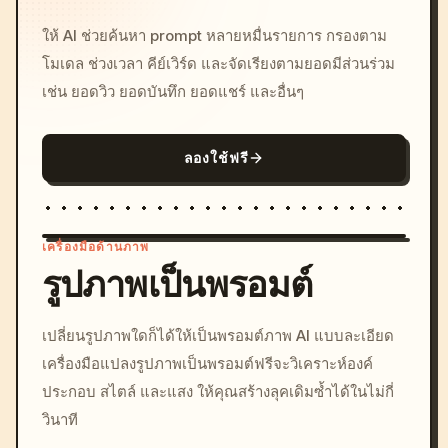
ให้ AI ช่วยค้นหา prompt หลายหมื่นรายการ กรองตาม
โมเดล ช่วงเวลา คีย์เวิร์ด และจัดเรียงตามยอดมีส่วนร่วม
เช่น ยอดวิว ยอดบันทึก ยอดแชร์ และอื่นๆ
ลองใช้ฟรี
เครื่องมือด้านภาพ
รูปภาพเป็นพรอมต์
/imagine prompt: cinemati
เปลี่ยนรูปภาพใดก็ได้ให้เป็นพรอมต์ภาพ AI แบบละเอียด
c, cyberpunk sunset, neon
เครื่องมือแปลงรูปภาพเป็นพรอมต์ฟรีจะวิเคราะห์องค์
colors, 8k --v 6.0
ประกอบ สไตล์ และแสง ให้คุณสร้างลุคเดิมซ้ำได้ในไม่กี่
วินาที