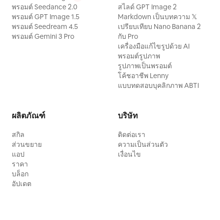
พรอมต์ Seedance 2.0
สไลด์ GPT Image 2
พรอมต์ GPT Image 1.5
Markdown เป็นบทความ 𝕏
พรอมต์ Seedream 4.5
เปรียบเทียบ Nano Banana 2
พรอมต์ Gemini 3 Pro
กับ Pro
เครื่องมือแก้ไขรูปด้วย AI
พรอมต์รูปภาพ
รูปภาพเป็นพรอมต์
โค้ชอาชีพ Lenny
แบบทดสอบบุคลิกภาพ ABTI
ผลิตภัณฑ์
บริษัท
สกิล
ติดต่อเรา
ส่วนขยาย
ความเป็นส่วนตัว
แอป
เงื่อนไข
ราคา
บล็อก
อัปเดต