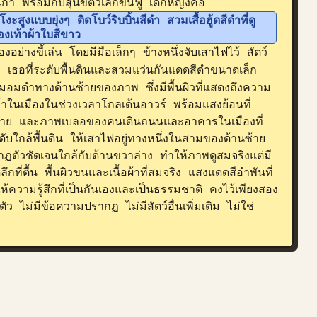
า พร้อมกับสุนัขตัวเล็กขนฟู เด็กหญิงคือ 
ะสูงแบบยุ่งๆ ติดโบว์ริบบิ้นสีดำ สวมเสื้อฮู้ดสีดำที่ดู
งเท้าผ้าใบสีขาว
างขี้เล่น โดยมีมือเล็กๆ ข้างหนึ่งจับเสาไฟไว้ สัตว์
างๆ เธอที่ระดับพื้นดินและสวมแว่นกันแดดสีดำขนาดเล็ก
วเข้มอมดำทางด้านซ้ายของภาพ ซึ่งมีพื้นผิวที่แสดงถึงความ
้าในเมืองในช่วงเวลาโกลเด้นอาวร์ พร้อมแสงย้อนที่
ประกาย และภาพเบลอของคนเดินถนนและอาคารในเมืองที่
ใกล้พื้นดิน ให้เสาไฟอยู่ทางหนึ่งในสามของด้านซ้าย 
ฏตัวชัดเจนใกล้กับด้านขวาล่าง ทำให้ภาพดูสมจริงแต่มี
ที่ตื้น พื้นผิวขนและเนื้อผ้าที่สมจริง แสงแดดสีอำพันที่
ห้ความรู้สึกที่เป็นกันเองและเป็นธรรมชาติ คงไว้เพียงสอง
ัว ไม่มีข้อความปรากฏ ไม่มีสัตว์อื่นเพิ่มเติม ไม่ใช่