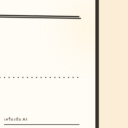
/imagine prompt: cinematic, cyberpunk s
unset, neon colors, 8k --v 6.0
เครื่องมือ AI