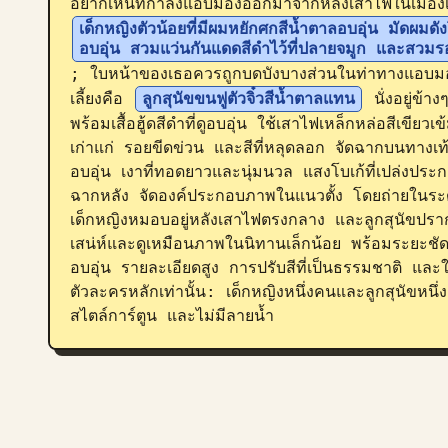
อยากเห็นที่กำลังแอบมองออกมาจากหลังเสาไฟในเมืองเก่
เด็กหญิงตัวน้อยที่มีผมหยักศกสีน้ำตาลอบอุ่น มัดผมดังโง
อบอุ่น สวมแว่นกันแดดสีดำไว้ที่ปลายจมูก และสวมรอ
; ใบหน้าของเธอควรถูกบดบังบางส่วนในท่าทางแอบมองอย่
เลี้ยงคือ 
ลูกสุนัขขนฟูตัวจิ๋วสีน้ำตาลแทน
 นั่งอยู่ข้
พร้อมเสื้อฮู้ดสีดำที่ดูอบอุ่น ใช้เสาไฟเหล็กหล่อสีเขีย
เก่าแก่ รอยขีดข่วน และสีที่หลุดลอก จัดฉากบนทางเท
อบอุ่น เงาที่ทอดยาวและนุ่มนวล แสงโบเก้ที่เปล่ง
ฉากหลัง จัดองค์ประกอบภาพในแนวตั้ง โดยถ่ายในระดับ
เด็กหญิงหมอบอยู่หลังเสาไฟตรงกลาง และลูกสุนัขปราก
เสน่ห์และดูเหมือนภาพในนิทานเล็กน้อย พร้อมระยะชัดลึก
อบอุ่น รายละเอียดสูง การปรับสีที่เป็นธรรมชาติ และใ
ตัวละครหลักเท่านั้น: เด็กหญิงหนึ่งคนและลูกสุนัขหนึ่งต
สไตล์การ์ตูน และไม่มีลายน้ำ