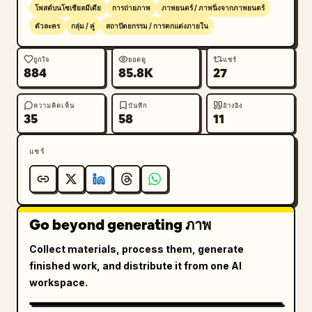
โพสต์บนโซเชียลมีเดีย
การถ่ายภาพ
ภาพยนตร์ / ภาพนิ่งจากภาพยนตร์
ตัวละคร
กลุ่ม / คู่
สถาปัตยกรรม / การตกแต่งภายใน
ถูกใจ
ยอดดู
แชร์
884
85.8K
27
ความคิดเห็น
บันทึก
อ้างอิง
35
58
11
แชร์
Go beyond generating ภาพ
Collect materials, process them, generate
finished work, and distribute it from one AI
workspace.