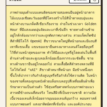
บล็อก
ภาพถ่ายมุมต่ำแบบแคนดิดของชายสองคนยืนอยู่หน้าอาคาร
ไม้แบบเอเชียตะวันออกที่มีโครงสร้างไม้สีน้ำตาลอบอุ่นและ
อัปเดต
หน้าต่างบานเกล็ดสีเขียวเรียงราย ถ่ายในช่วงเวลา Golden 
Hour ที่มีแสงแดดอุ่นจัดและเงาที่เข้มลึก ชายทางด้านซ้าย
อยู่ใกล้กล้องมากกว่าและถูกตัดภาพบางส่วน สวมแจ็คเก็ตซิป
สีดำที่มีโลโก้ OpenAI สีขาวขนาดใหญ่ที่หน้าอกและมีแถบสี
เทาที่แขนเสื้อ แขนของเขายื่นตรงมาทางเลนส์โดยถือบุหรี่
ไว้ที่ส่วนหน้าสุดของภาพ ทำให้มือและบุหรี่ดูโดดเด่นในพื้นที่
ด้านล่างซ้ายและดูเบลอเล็กน้อยเนื่องจากระยะชัดตื้น ชาย
ทางด้านขวายืนอยู่ไกลออกไป สวมเสื้อยืดสีดำทรงหลวมที่มี
โลโก้สไตล์ "xAI" สีขาวตัวหนาที่หน้าอก มือข้างหนึ่งยก
ขึ้นใกล้ปากราวกับกำลังสูบบุหรี่หรือกำลังใช้ความคิด ใบหน้า
ของชายทั้งสองถูกบดบังด้วยบล็อกเบลอรูปสี่เหลี่ยมผืนผ้าเพื่อ
รักษาความเป็นส่วนตัว ใช้สุนทรียศาสตร์แบบภาพถ่ายแนว
สารคดีข้างถนนที่สมจริง โทนสีผิวที่เป็นธรรมชาติ ความบิด
เบี้ยวของเลนส์เล็กน้อยจากมุมมองเลนส์มุมกว้าง คอนทราสต์
แบบภาพยนตร์ แสงอาทิตย์ตกที่เข้มข้น และองค์ประกอบ