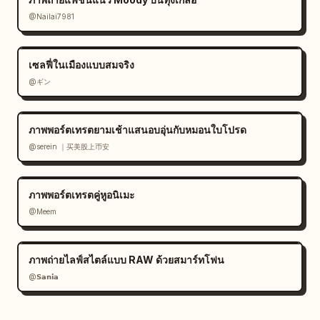
@Nailai7981
เซลฟี่ในเมืองแบบสมจริง
@ギン
ภาพพอร์ตเทรตยามเช้าแสนอบอุ่นกับหมอนใบโปรด
@serein ｜买美股上币安
ภาพพอร์ตเทรตคู่หูอนิเมะ
@Meem
ภาพถ่ายไลฟ์สไตล์แบบ RAW ด้วยสมาร์ทโฟน
@𝗦𝗮𝗻𝗶𝗮