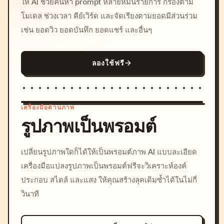
ให้ AI ช่วยค้นหา prompt หลายหมื่นรายการ กรองตาม
โมเดล ช่วงเวลา คีย์เวิร์ด และจัดเรียงตามยอดมีส่วนร่วม
เช่น ยอดวิว ยอดบันทึก ยอดแชร์ และอื่นๆ
ลองใช้ฟรี
เครื่องมือด้านภาพ
รูปภาพเป็นพรอมต์
/imagine prompt: cinemati
เปลี่ยนรูปภาพใดก็ได้ให้เป็นพรอมต์ภาพ AI แบบละเอียด
c, cyberpunk sunset, neon
เครื่องมือแปลงรูปภาพเป็นพรอมต์ฟรีจะวิเคราะห์องค์
colors, 8k --v 6.0
ประกอบ สไตล์ และแสง ให้คุณสร้างลุคเดิมซ้ำได้ในไม่กี่
วินาที